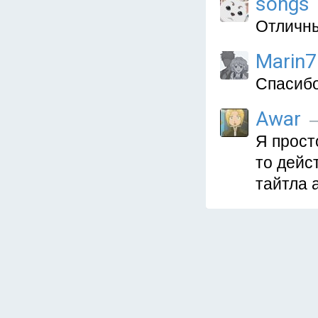
songs
Отличны
Marin7
Спасибо
Awar
—
Я прост
то дейс
тайтла а