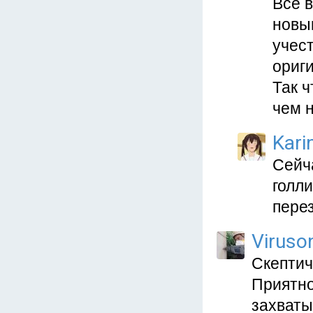
Всё в
новы
учес
ориги
Так ч
чем 
Kari
Сейч
голли
пере
Viruso
Скептич
Приятно
захват