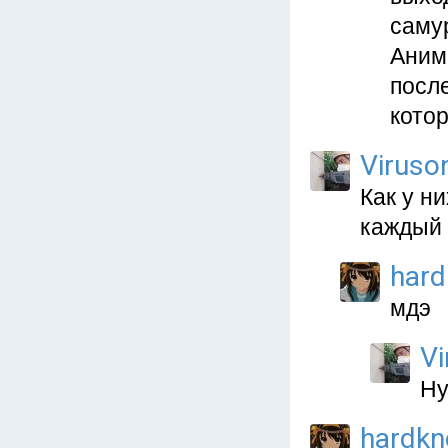
саму
Аним
после
котор
Viruso
Как у н
каждый 
hard
мдэ
Vi
Ну
hardkn