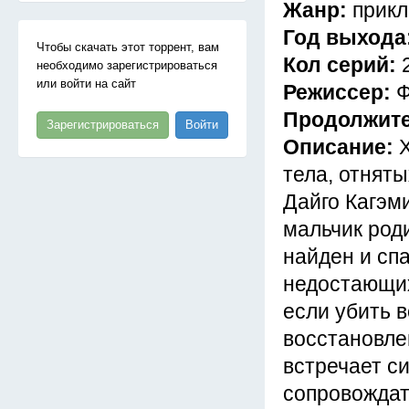
Жанр:
прикл
Год выхода
Чтобы скачать этот торрент, вам
Кол серий:
необходимо зарегистрироваться
или войти на сайт
Режиссер:
Ф
Продолжит
Зарегистрироваться
Войти
Описание:
тела, отняты
Дайго Кагэм
мальчик род
найден и сп
недостающих
если убить в
восстановле
встречает с
сопровождат