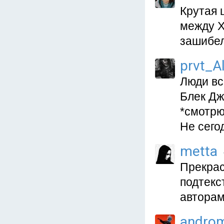
Крутая 
между Х
зашибел
prvt_A
Люди вс
Блек Дж
*смотрю
Не сегод
metta
Прекрас
подтекс
авторам
andro