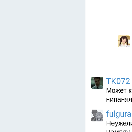
TK072
Может к
нипаняя
fulgura
Неужели