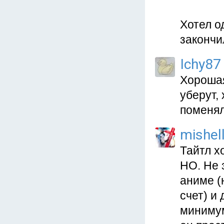
Хотел о
закончи
Ichy87
Хорошая
уберут,
поменял
mishel
Тайтл х
НО. Не 
аниме (
счет) и
минимум