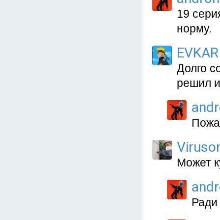
19 сери
норму.
EVKAR
Долго с
решил и
and
Пожа
Viruso
Может к
and
Ради 