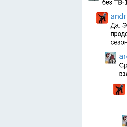
без ТВ-
and
Да. Э
прод
сезо
a
Ср
вз