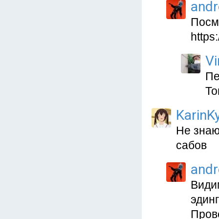
and
Посм
https
Vi
Пе
То
KarinKy
Не знаю
сабов
and
Видим
эдинг
Пров