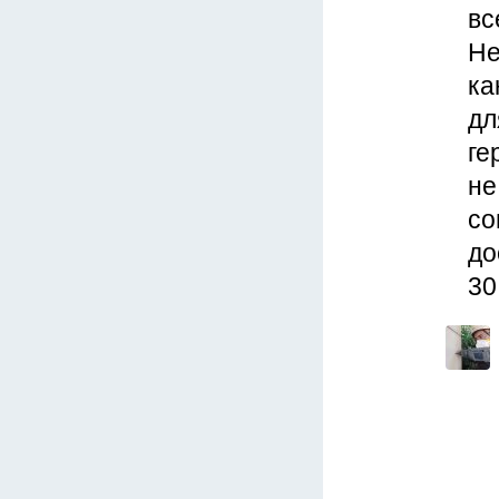
вс
Не
ка
дл
ге
не
со
до
30 