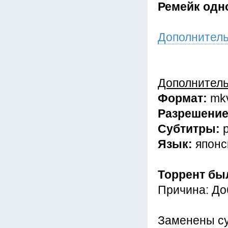
Ремейк одно
Дополнител
Дополнител
Формат:
mk
Разрешени
Субтитры:
Язык:
японс
Торрент бы
Причина: До
Заменены су