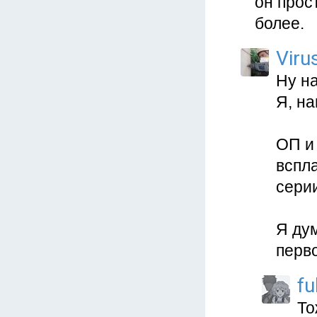
он прос
более.
Viru
Ну н
Я, на
ОП и 
вспла
сери
Я дум
перв
fu
То