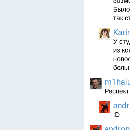
возм
Было
так с
Kari
У ст
из к
новос
боль
m1hal
Респект
and
:D
andro