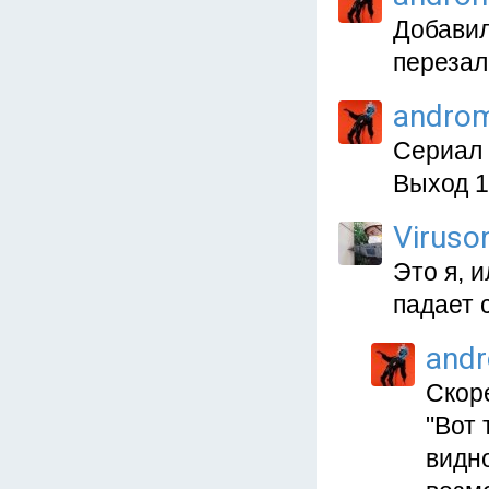
Добавил
перезал
andro
Сериал 
Выход 13
Viruso
Это я, 
падает 
and
Скор
"Вот 
видно