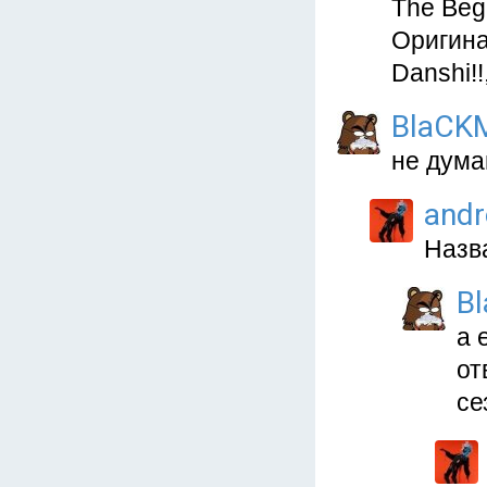
The Begi
Оригина
Danshi!!
BlaCK
не дума
and
Назва
B
а 
от
се