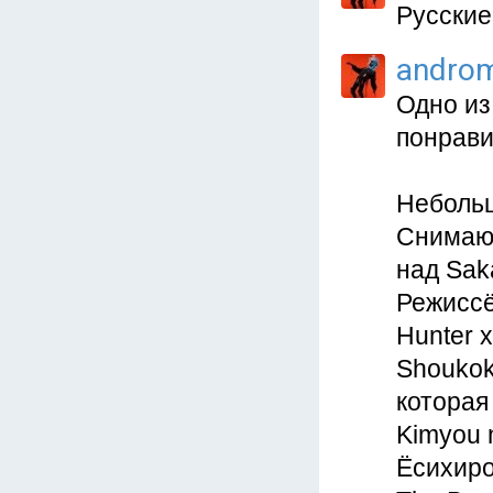
Русские
andro
Одно из
понрави
Небольш
Снимают
над Saka
Режиссё
Hunter x
Shoukok
которая
Kimyou 
Ёсихиро