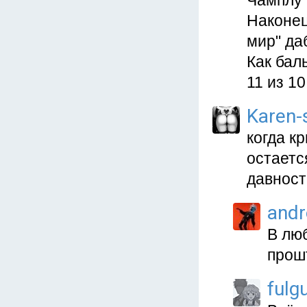
Чамплу 
Наконец
мир" да
Как бал
11 из 10
Karen
когда к
остаетс
давности
and
В лю
прош
fulgu