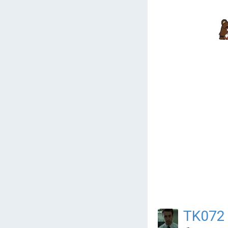
TK072