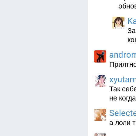
обно
Ka
За
ко
andro
Приятно
xyutam
Так себ
не когд
Select
а лоли 