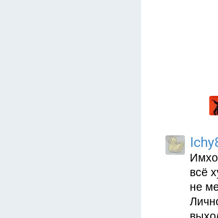
Ichy
Имхо
всё х
не ме
Лично
выхо