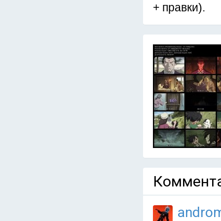
+ правки).
Коммента
andro