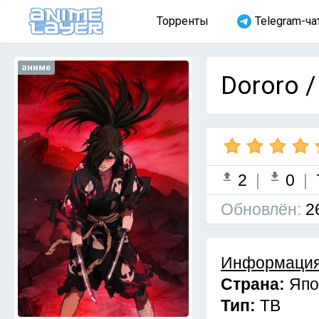
Торренты
Telegram-ча
аниме
Dororo /
2
|
0
|
Обновлён:
2
Информация
Страна:
Япо
Тип:
ТВ