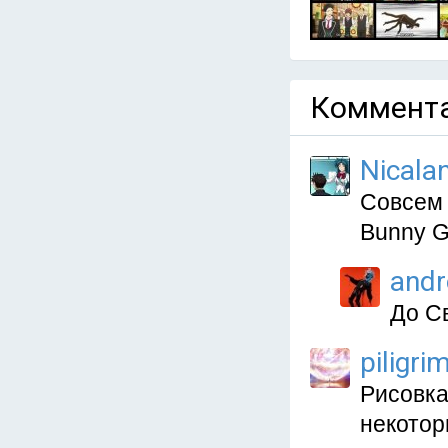
Коммента
Nicala
Совсем 
Bunny G
and
До Св
piligri
Рисовка
некотор