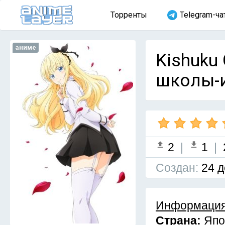
Торренты
Telegram-ча
аниме
Kishuku 
школы-и
2
|
1
|
Cоздан:
24 д
Информация
Страна:
Япо