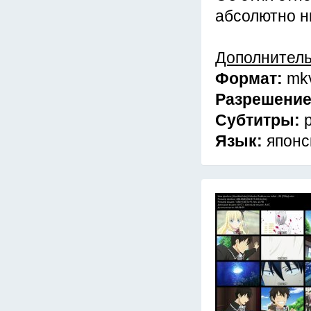
абсолютно н
Дополнител
Формат:
mk
Разрешени
Субтитры:
Язык:
японс