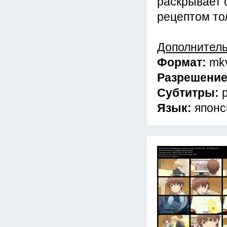
раскрывает 
рецептом тол
Дополнител
Формат:
mk
Разрешени
Субтитры:
Язык:
японс