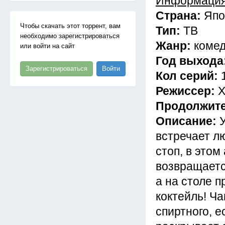
Информация
Страна:
Япо
Чтобы скачать этот торрент, вам
Тип:
ТВ
необходимо зарегистрироваться
Жанр:
комед
или войти на сайт
Год выхода
Зарегистрироваться
Войти
Кол серий:
Режиссер:
Х
Продолжит
Описание:
встречает лю
стоп, в этом
возвращаетс
а на столе п
коктейль! Ча
спиртного, е