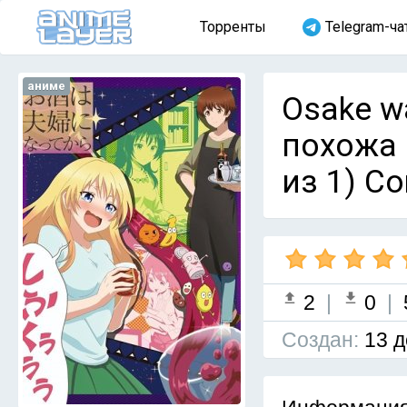
Торренты
Telegram-ча
аниме
Osake wa
похожа н
из 1) C
2
|
0
|
Cоздан:
13 д