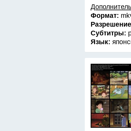
Дополнител
Формат:
mk
Разрешени
Субтитры:
Язык:
японс