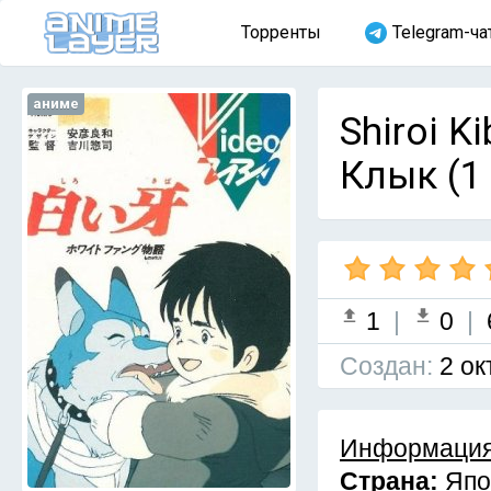
Торренты
Telegram-ча
аниме
Shiroi K
Клык (1
1
|
0
|
Cоздан:
2 ок
Информация
Страна:
Япо