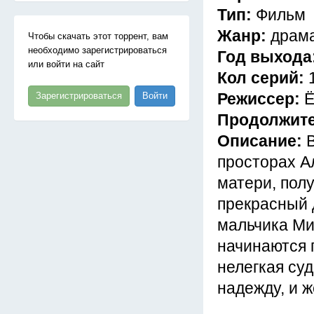
Тип:
Фильм
Жанр:
драма
Чтобы скачать этот торрент, вам
необходимо зарегистрироваться
Год выхода
или войти на сайт
Кол серий:
Режиссер:
Ё
Зарегистрироваться
Войти
Продолжит
Описание:
просторах Ал
матери, пол
прекрасный 
мальчика Мит
начинаются 
нелегкая су
надежду, и ж