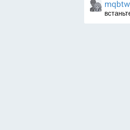
mqbtw
встаньт