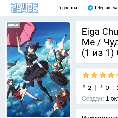
Торренты
Telegram-ча
аниме
Eiga Chu
Me / Чу
(1 из 1)
2
|
0
|
Cоздан:
1 ок