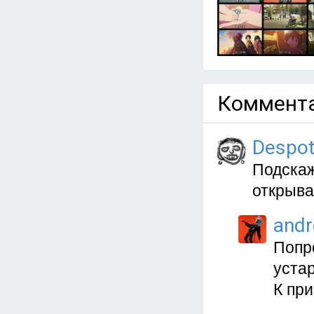
Коммента
Despo
Подскаж
открыва
and
Попр
устар
К при