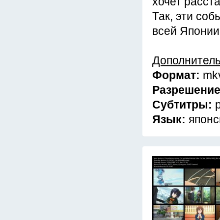
хочет расста
Так, эти соб
всей Японии
Дополнител
Формат:
mk
Разрешени
Субтитры:
Язык:
японс