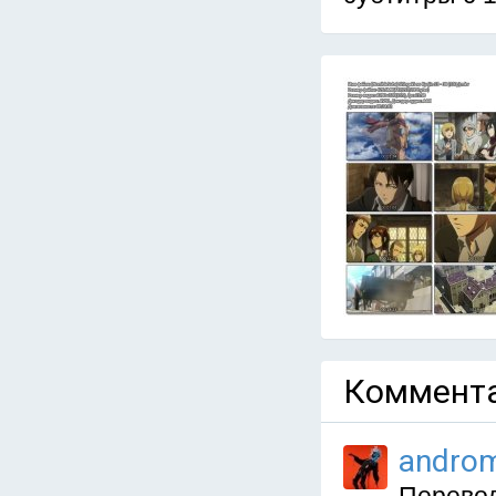
Коммента
andro