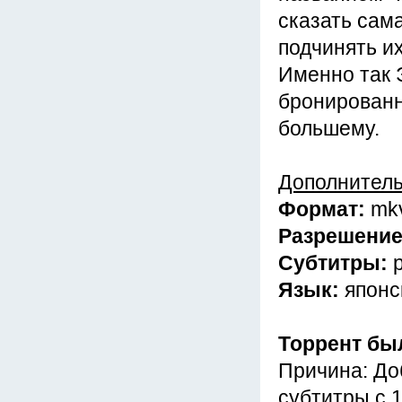
сказать сама
подчинять их
Именно так Э
бронированно
большему.
Дополнител
Формат:
mk
Разрешени
Субтитры:
Язык:
японс
Торрент бы
Причина: До
субтитры с 