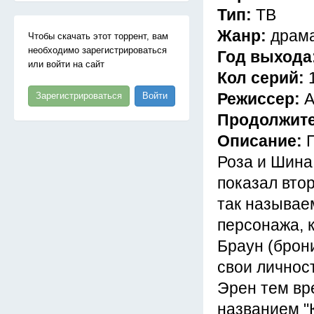
Тип:
ТВ
Жанр:
драма
Чтобы скачать этот торрент, вам
необходимо зарегистрироваться
Год выхода
или войти на сайт
Кол серий:
Режиссер:
А
Зарегистрироваться
Войти
Продолжит
Описание:
Роза и Шина 
показал вто
так называе
персонажа, 
Браун (брони
свои личнос
Эрен тем вр
названием "