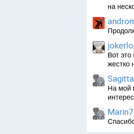
на неск
andro
Продолж
jokerl
Вот это
жестко 
Sagitt
На мой 
интерес
Marin7
Спасибо