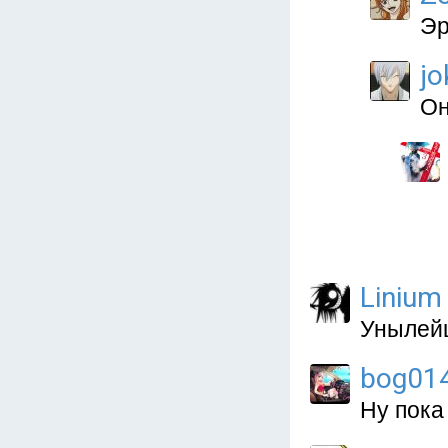
Эр
jo
Он
Linium
Унылей
bog01
Ну пока