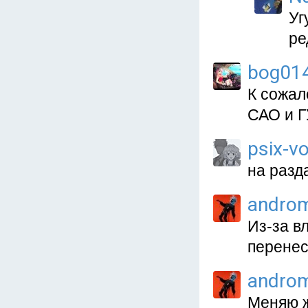
Уг
ре
bog01
К сожал
САО и ГУ
psix-v
на разда
andro
Из-за в
перенес
andro
Меняю ж