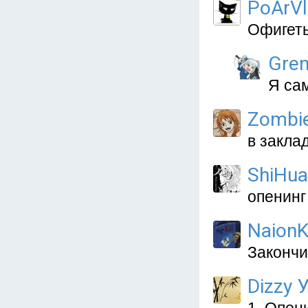
PoArVl
Офигеть
Gren
Я сам
Zombi
в закла
ShiHua
опенинг
NaionK
Закончи
Dizzy 