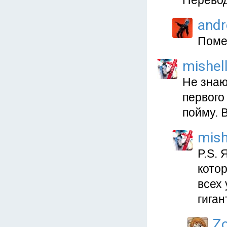
Перевод
and
Поме
mishel
Не знаю
первого
пойму. В
mish
P.S. 
кото
всех 
гиган
Z