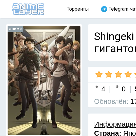
Торренты
Telegram-ча
аниме
Shingeki
гигантов
4
|
0
|
Обновлён:
1
Информация
Страна:
Япо