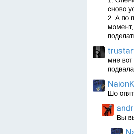
1. Опен
сново у
2. А по
момент,
поделат
trustar
мне вот
подвала
NaionK
Шо опят
and
Вы в
Na