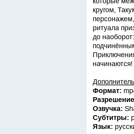
которые меж
кругом, Таку
персонажем,
ритуала при
до наоборот
подчинённы
Приключения
начинаются!
Дополнител
Формат:
mp
Разрешени
Озвучка:
Sh
Субтитры:
Язык:
русск