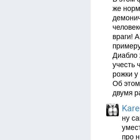
же норм
демонич
человек
враги! 
примеру
Диабло 
учесть ч
рожки у 
Об этом
двумя р
Kar
ну с
умес
про 