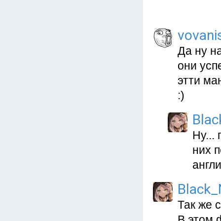
vovani
Да ну н
они усп
этти ма
:)
Blac
Ну...
них п
англ
Black_
Так же 
В этом 