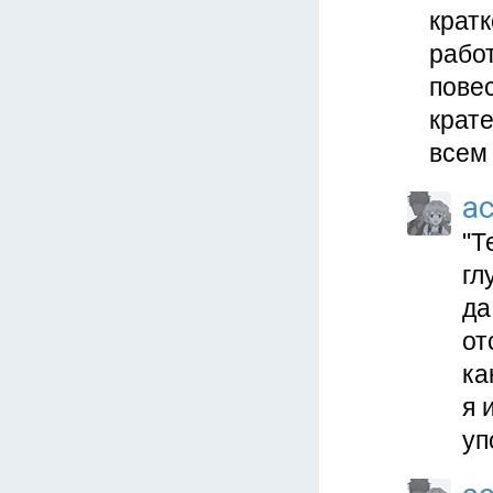
кратк
работ
повес
крате
всем
a
"Т
гл
да
от
ка
я 
уп