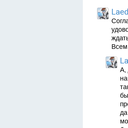
Lae
Согла
удов
ждат
Всем
L
А,
на
та
бы
пр
да
мо