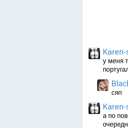
Karen
у меня 
португа
Blac
сяп
Karen
а по по
очередн