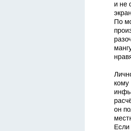
и не 
экран
По м
прои
разоч
мангу
нравя
Лично
кому 
инфы
расч
он п
местн
Если