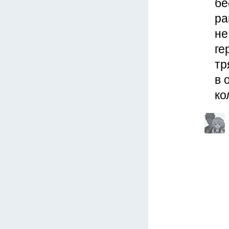
бе
ра
не
ге
тр
в 
ко