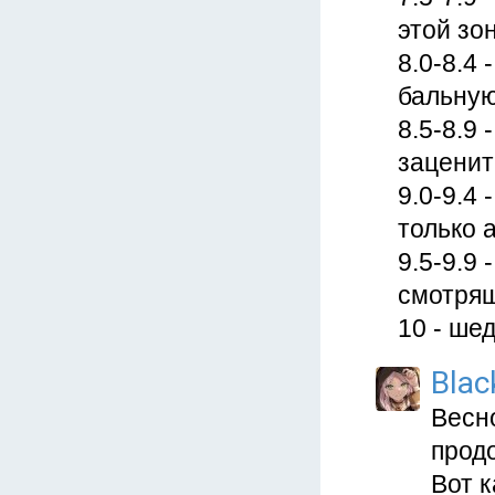
этой зо
8.0-8.4
бальную
8.5-8.9 
заценит
9.0-9.4 
только 
9.5-9.9
смотрящ
10 - ше
Blac
Весно
прод
Вот к