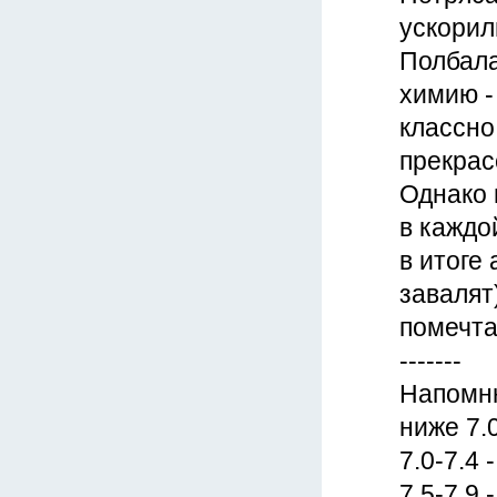
ускорил
Полбала
химию -
классно
прекрас
Однако 
в каждо
в итоге
завалят
помечта
-------
Напомню
ниже 7.
7.0-7.4 
7.5-7.9