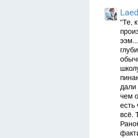
Lae
"Те, 
произ
ээм..
глуби
обыч
школу
пинаю
дали 
чем о
есть 
всё. 
Раноб
факт