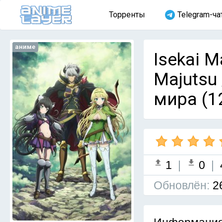
Торренты
Telegram-ча
аниме
Isekai M
Majutsu
мира (1
1
|
0
|
Обновлён:
2