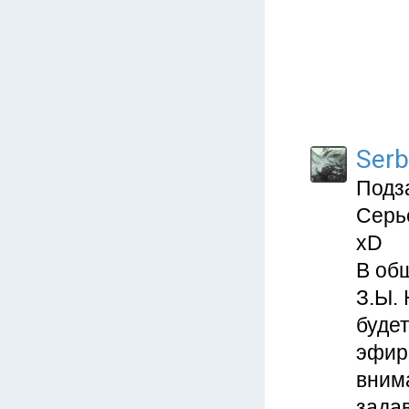
Serb
Подз
Серь
хD
В общ
З.Ы. 
будет
эфире
вним
задав