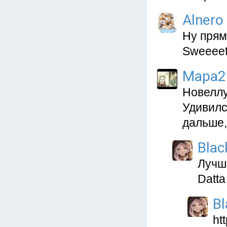
Alnero
Ну прям
Sweeeet
Мара2
Новеллу
Удивилс
дальше,
Blac
Лучше
Datta
Bl
ht