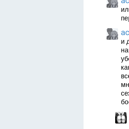
a
ил
пе
a
и 
на
уб
ка
вс
мн
се
бо