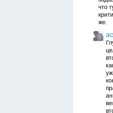
что 
крит
же.
a
Гл
це
вт
ка
уж
ко
пр
ан
ве
вт