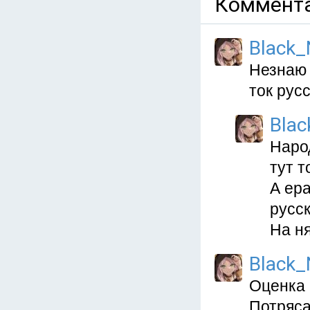
Коммента
Black_
Незнаю 
ток русс
Blac
Народ
тут т
А ера
русск
На ня
Black_
Оценка 
Потряса