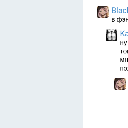
Blac
в фэн
K
ну
то
мн
по