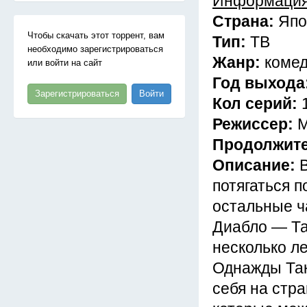
Информация
Страна:
Япо
Чтобы скачать этот торрент, вам
Тип:
ТВ
необходимо зарегистрироваться
Жанр:
комед
или войти на сайт
Год выхода
Зарегистрироваться
Войти
Кол серий:
Режиссер:
М
Продолжит
Описание:
потягаться п
остальные ч
Диабло — Та
несколько ле
Однажды Так
себя на стр