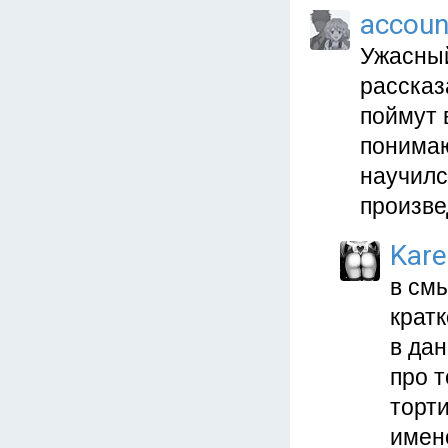
accoun
Ужасный
рассказ
поймут 
понимаю
научилс
произве
Kar
в смы
кратк
в дан
про т
торти
имено