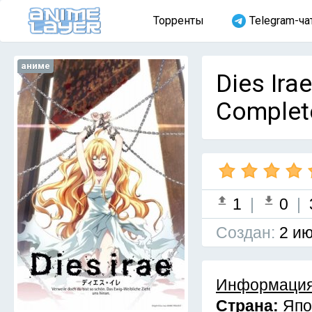
Торренты
Telegram-ча
аниме
Dies Ira
Complet
1
|
0
|
Cоздан:
2 ию
Информация
Страна:
Япо