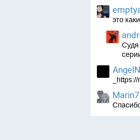
empty
это как
and
Судя
серии
AngelN
_https:/
Marin7
Спасибо