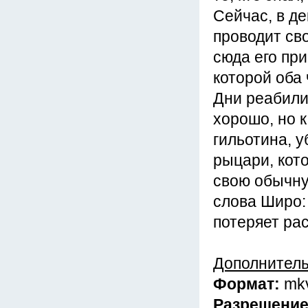
Сейчас, в д
проводит сво
сюда его пр
которой оба 
Дни реабили
хорошо, но 
гильотина, у
рыцари, кот
свою обычну
слова Широ: 
потеряет ра
Дополнител
Формат:
mk
Разрешени