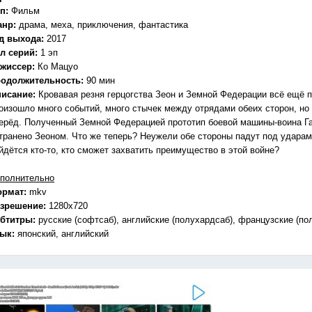
п:
Фильм
анр:
драма, меха, приключения, фантастика
д выхода:
2017
л серий:
1 эп
жиссер:
Ко Мацуо
одолжительность:
90 мин
исание:
Кровавая резня герцогства Зеон и Земной Федерации всё ещё 
оизошло много событий, много стычек между отрядами обеих сторон, но
ерёд. Полученный Земной Федерацией прототип боевой машины-воина Г
транено Зеоном. Что же теперь? Неужели обе стороны падут под ударам
йдётся кто-то, кто сможет захватить преимущество в этой войне?
полнительно
ормат:
mkv
зрешение:
1280x720
бтитры:
русские (софтсаб), английские (полухардсаб), французские (по
зык:
японский, английский