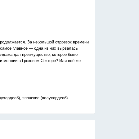
продолжается. За небольшой отррезок времени
 самое главное — одна из них вырвалась
андама дал преимущество, которое было
и молнии в Грозовом Секторе? Или всё же
лухардсаб), японские (полухардсаб)