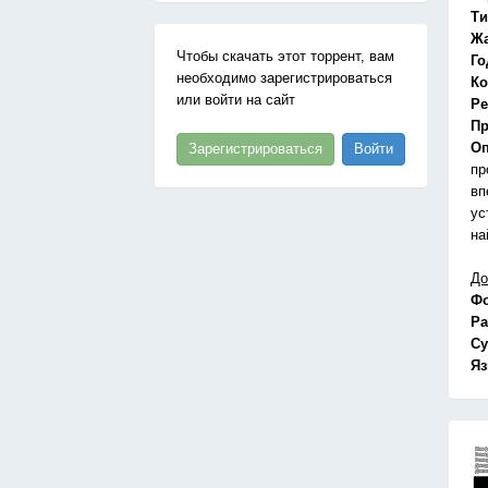
Ти
Ж
Чтобы скачать этот торрент, вам
Го
необходимо зарегистрироваться
Ко
или войти на сайт
Ре
Пр
Оп
Зарегистрироваться
Войти
пр
вп
ус
на
До
Ф
Ра
Су
Я