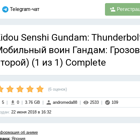
Telegram-чат
Регистра
idou Senshi Gundam: Thunderbolt 
обильный воин Гандам: Грозов
торой) (1 из 1) Complete
(
6
оценок)
5
|
0
|
3.76 GB
|
andromeda88
|
2533
|
109
здан:
22 июня 2018 в 16:32
формация об аниме
рана:
Япония