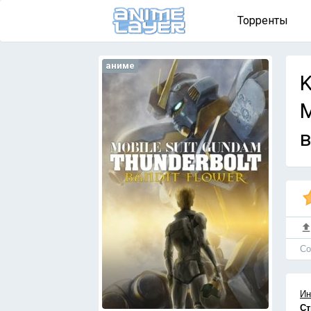
Торренты
аниме
K
М
в
Cо
Ин
Ст