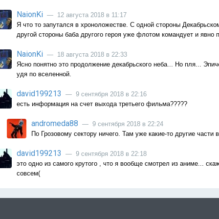
NaionKi
— 12 августа 2018 в 11:17
Я что то запутался в хроноложестве. С одной стороны Декабрьском
другой стороны баба другого героя уже флотом командует и явно
NaionKi
— 18 августа 2018 в 22:33
Ясно понятно это продолжение декабрьского неба... Но пля... Эпи
удя по вселенной.
david199213
— 9 сентября 2018 в 22:16
есть информация на счет выхода третьего фильма?????
andromeda88
— 9 сентября 2018 в 22:24
По Грозовому сектору ничего. Там уже какие-то другие части
david199213
— 9 сентября 2018 в 22:18
это одно из самого крутого , что я вообще смотрел из аниме... ск
совсем(