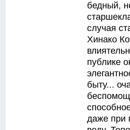
бедный, 
старшекла
случая ст
Хинако Ко
влиятельн
публике 
элегантно
быту... о
беспомощ
способное
даже при 
воду. Теп