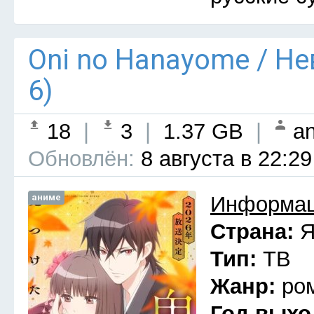
Oni no Hanayome / Н
6)
18
|
3
|
1.37 GB
|
an
Обновлён:
8 августа в 22:29
аниме
Информац
Страна:
Я
Тип:
ТВ
Жанр:
ро
Год выхо