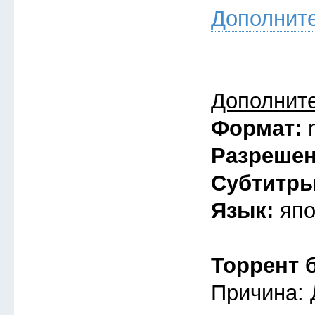
Дополнит
Дополнит
Формат:
Разреше
Субтитр
Язык:
япо
Торрент 
Причина: 