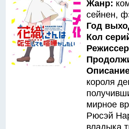
Жанр:
ко
сейнен, ф
Год выхо
Кол сери
Режиссе
Продолж
Описани
короля де
получивши
мирное вр
Рюсэй На
владыка т