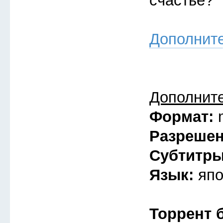
счастье?
Дополнит
Дополнит
Формат:
Разреше
Субтитр
Язык:
япо
Торрент 