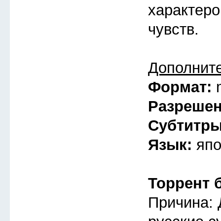
характеро
чувств.
Дополнит
Формат:
Разреше
Субтитр
Язык:
япо
Торрент 
Причина: 