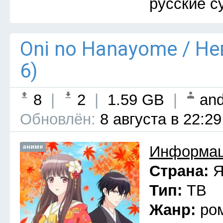
русские с
Oni no Hanayome / Н
6)
8
|
2
|
1.59 GB
|
and
Обновлён:
8 августа в 22:29
аниме
Информац
Страна:
Я
Тип:
ТВ
Жанр:
ро