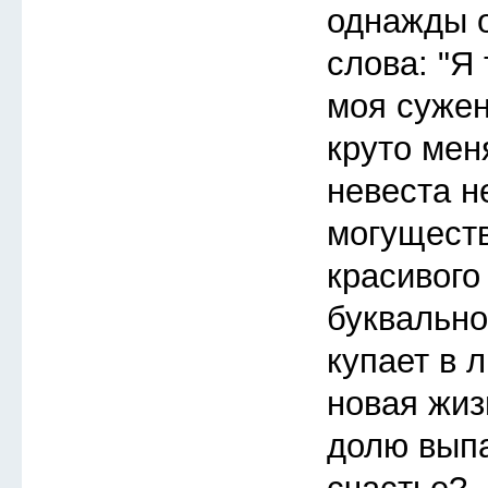
однажды 
слова: "Я 
моя сужен
круто мен
невеста н
могуществ
красивого
буквально
купает в 
новая жиз
долю выпа