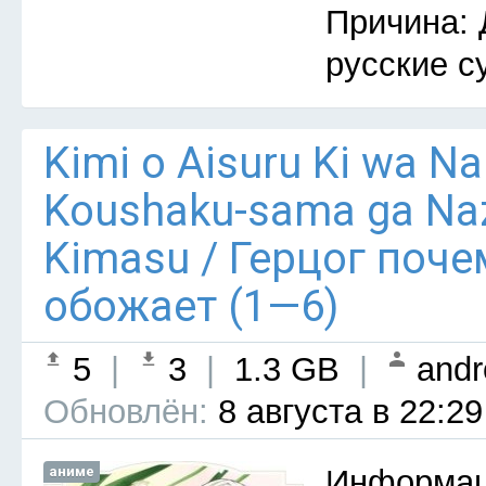
Причина: 
русские с
Kimi o Aisuru Ki wa Nai 
Koushaku-sama ga Naz
Kimasu / Герцог поче
обожает (1—6)
5
|
3
|
1.3 GB
|
andr
Обновлён:
8 августа в 22:29
аниме
Информац