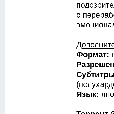
подозрите
с перераб
эмоциона
Дополнит
Формат:
Разреше
Субтитр
(полухард
Язык:
япо