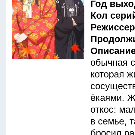
Год выхо
Кол сери
Режиссе
Продолж
Описани
обычная 
которая ж
сосуществ
ёкаями. Ж
откос: ма
в семье, 
бросил ра