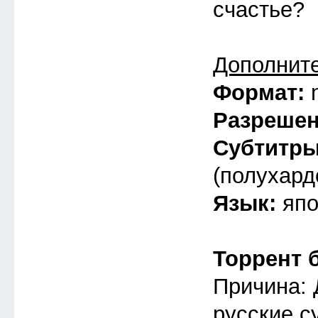
счастье?
Дополнит
Формат:
Разреше
Субтитр
(полухард
Язык:
япо
Торрент 
Причина: 
русские с