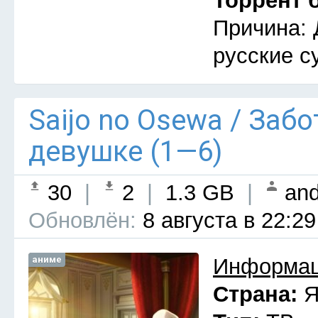
Торрент 
Причина: 
русские с
Saijo no Osewa / Заб
девушке (1—6)
30
|
2
|
1.3 GB
|
and
Обновлён:
8 августа в 22:29
аниме
Информац
Страна:
Я