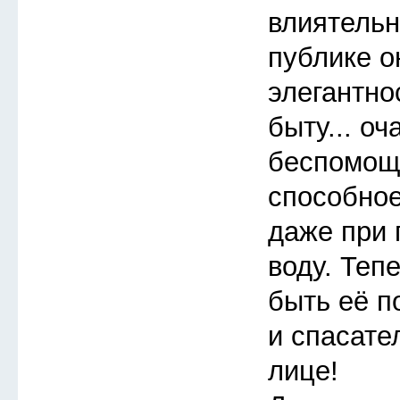
влиятельн
публике 
элегантно
быту... о
беспомощ
способное
даже при 
воду. Теп
быть её п
и спасате
лице!