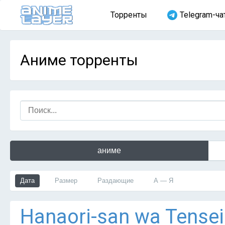
Торренты
Telegram-ча
Аниме торренты
аниме
Дата
Размер
Раздающие
А — Я
Hanaori-san wa Tensei