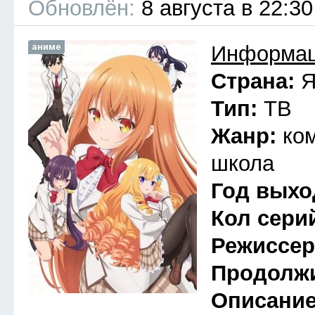
Обновлён:
8 августа в 22:30
аниме
Информац
Страна:
Я
Тип:
ТВ
Жанр:
ко
школа
Год выхо
Кол сери
Режиссе
Продолж
Описани