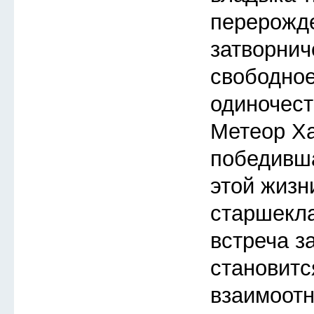
перерожд
затворнич
свободное
одиночест
Метеор Ха
победивша
этой жизн
старшекл
встреча з
становитс
взаимоот