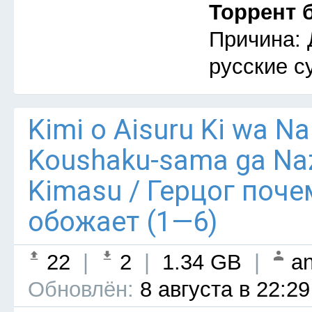
Торрент 
Причина: 
русские с
Kimi o Aisuru Ki wa Nai 
Koushaku-sama ga Naz
Kimasu / Герцог поче
обожает (1—6)
22
|
2
|
1.34 GB
|
an
Обновлён:
8 августа в 22:29