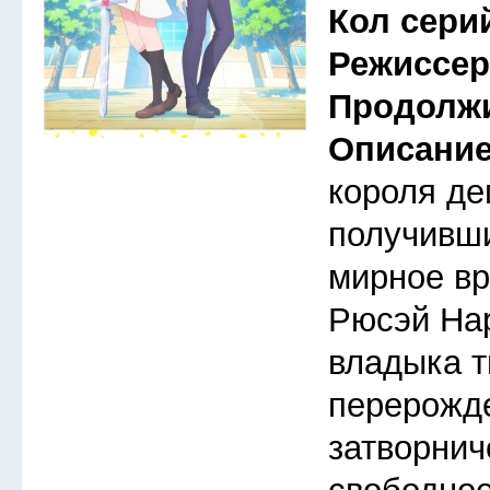
Кол сери
Режиссе
Продолж
Описани
короля де
получивши
мирное вр
Рюсэй На
владыка т
перерожд
затворнич