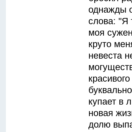
однажды 
слова: "Я 
моя сужен
круто мен
невеста н
могуществ
красивого
буквально
купает в 
новая жиз
долю выпа