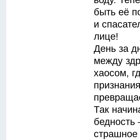
быть её п
и спасате
лице!
День за д
между зд
хаосом, г
признания
превращае
Так начин
бедность 
страшное 