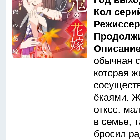
Кол сери
Режиссе
Продолж
Описани
обычная 
которая ж
сосуществ
ёкаями. Ж
откос: ма
в семье, 
бросил ра