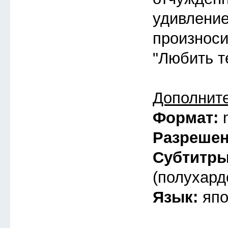
удивлени
произноси
"Любить т
Дополнит
Формат:
Разреше
Субтитр
(полухард
Язык:
япо