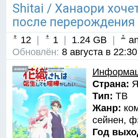
Shitai / Ханаори хоч
после перерождения 
12
|
1
|
1.24 GB
|
an
Обновлён:
8 августа в 22:30
аниме
Информац
Страна:
Я
Тип:
ТВ
Жанр:
ко
сейнен, ф
Год выхо