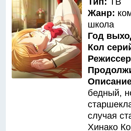
Тип:
ТВ
Жанр:
ко
школа
Год выхо
Кол сери
Режиссе
Продолж
Описани
бедный, 
старшекла
случая ст
Хинако Ко