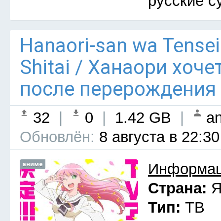
русские с
Hanaori-san wa Tensei
Shitai / Ханаори хоч
после перерождения 
32
|
0
|
1.42 GB
|
an
Обновлён:
8 августа в 22:30
аниме
Информац
Страна:
Я
Тип:
ТВ