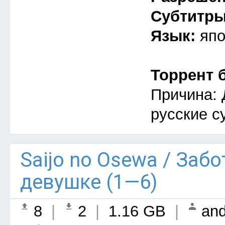
Субтитр
Язык:
япо
Торрент 
Причина: 
русские с
Saijo no Osewa / Заб
девушке (1—6)
8
|
2
|
1.16 GB
|
and