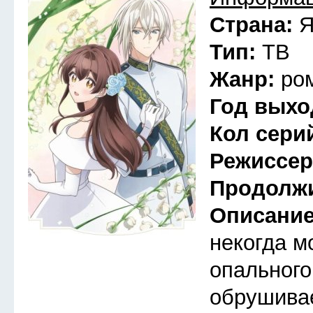
Страна:
Я
Тип:
ТВ
Жанр:
ро
Год выхо
Кол сери
Режиссе
Продолж
Описани
некогда м
опального
обрушива