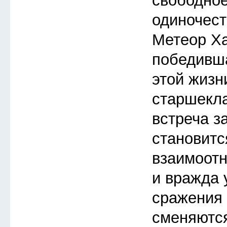
свободное
одиночест
Метеор Ха
победивша
этой жизн
старшекл
встреча з
становитс
взаимоот
и вражда 
сражения 
сменяютс