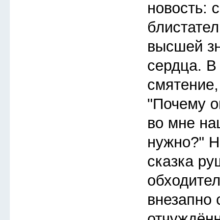
новость: 
блистател
высшей зн
сердца. 
смятение,
"Почему о
во мне на
нужно?" Н
сказка ру
обходител
внезапно 
отчуждённ