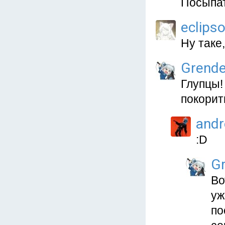
Посыпат
eclips
Ну таке
Grende
Глупцы!
покорит
and
:D
Gr
Во
уж
по