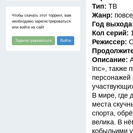
Тип:
ТВ
Жанр:
повсе
Чтобы скачать этот торрент, вам
необходимо зарегистрироваться
Год выхода
или войти на сайт
Кол серий:
Режиссер:
О
Зарегистрироваться
Войти
Продолжит
Описание:
Inc», также
персонажей 
участвующих
В мире, где 
места скучн
спорта, обр
велика. В н
кобыльими у