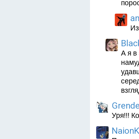
порос
a
Из
Blac
А я в
намуд
удав
сере
взгля
Grende
Уря!!! К
NaionK