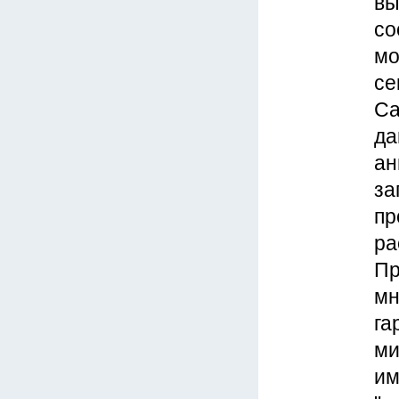
вы
со
мо
се
Са
да
ан
за
пр
ра
Пр
мн
га
ми
им