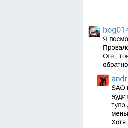
bog01
Я посмо
Провало
Ore , т
обратно
and
SAO 
ауди
тупо 
мень
Хотя 