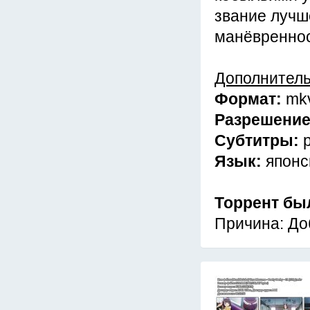
звание лучш
манёвренно
Дополнител
Формат:
mk
Разрешени
Субтитры:
Язык:
японс
Торрент бы
Причина: Доб