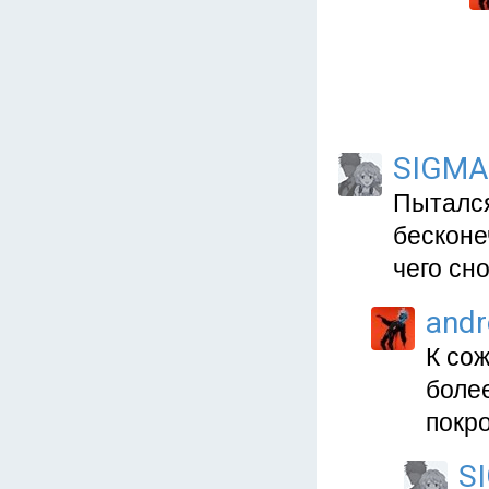
SIGMA
Пытался
бесконе
чего сн
and
К со
более
покр
S