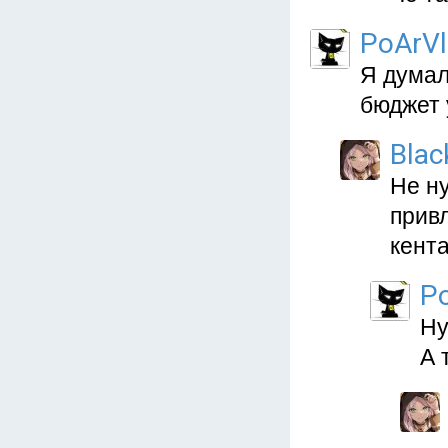
PoArVl
Я думал
бюджет 
Blac
Не ну
привл
кент
P
Ну
А т