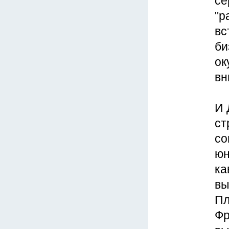
се
"р
вс
би
ок
вн
И 
ст
со
юн
ка
вы
Пл
Фр