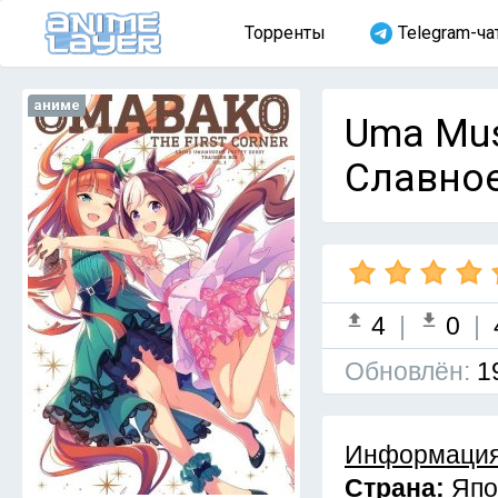
Торренты
Telegram-ча
аниме
Uma Mus
Славное
4
|
0
|
Обновлён:
1
Информация
Страна:
Япо