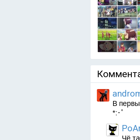
Коммента
andro
В первы
*:･ﾟ
PoAr
Чё та