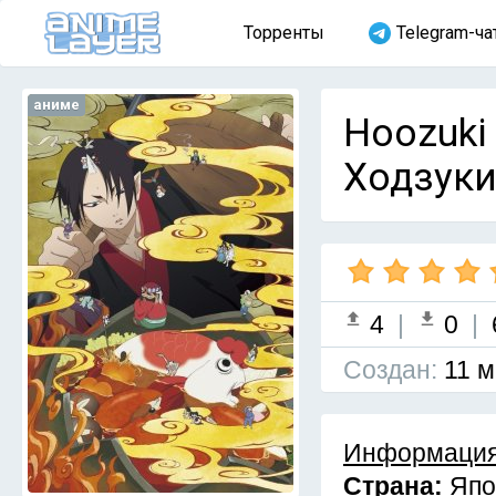
Торренты
Telegram-ча
аниме
Hoozuki
Ходзуки 
4
|
0
|
Cоздан:
11 м
Информация
Страна:
Япо