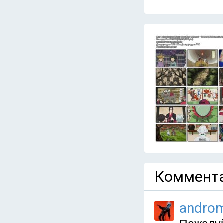
Коммента
andro