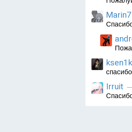
Пожалуй
Marin7
Спасибо
and
Пожа
ksen1
спасибо
Irruit
—
Спасиб