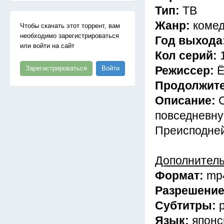
Тип:
ТВ
Жанр:
комед
Чтобы скачать этот торрент, вам
необходимо зарегистрироваться
Год выхода
или войти на сайт
Кол серий:
Режиссер:
Ё
Зарегистрироваться
Войти
Продолжит
Описание:
повседневну
Преисподней
Дополнител
Формат:
mp
Разрешени
Субтитры:
Язык:
японс