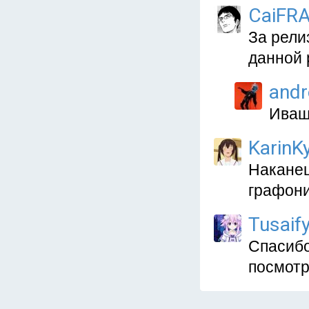
CaiFR
За рели
данной 
and
Иваш
KarinKy
Наканец
графони
Tusaif
Спасибо
посмотр