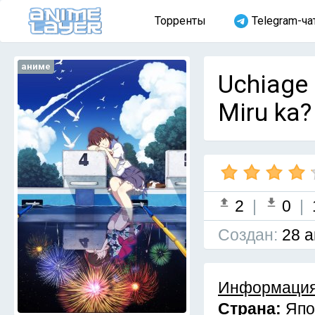
Торренты
Telegram-ча
аниме
Uchiage 
Miru ka?
2
|
0
|
Cоздан:
28 а
Информация
Страна:
Япо