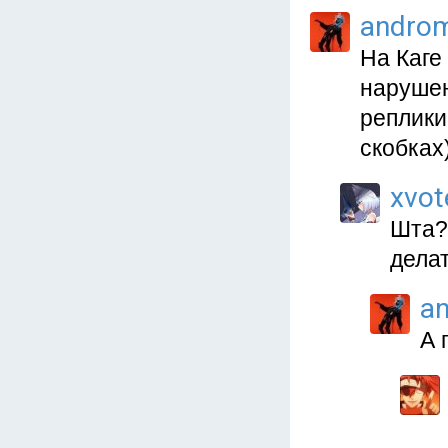
andro
На Каге
нарушен
реплики
скобках)
xvot
Шта?
делат
a
А 