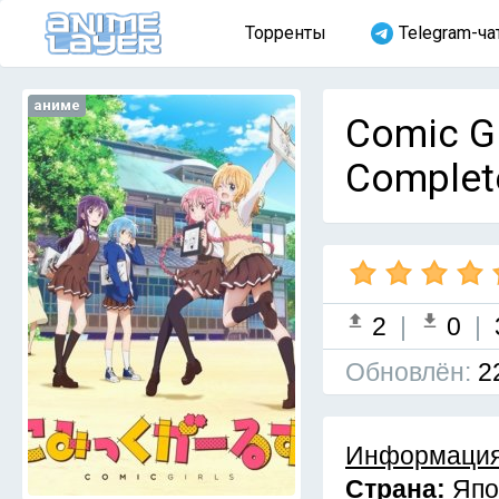
Торренты
Telegram-ча
аниме
Comic Gi
Complet
2
|
0
|
Обновлён:
2
Информация
Страна:
Япо