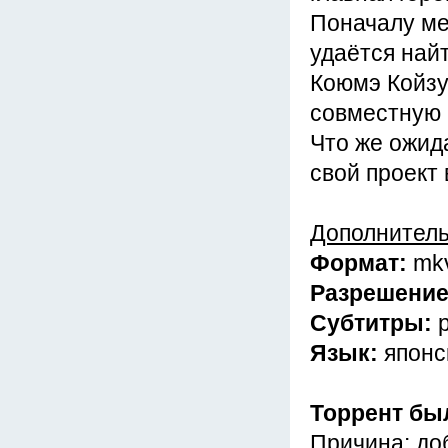
Поначалу ме
удаётся най
Коюмэ Койзу
совместную м
Что же ожид
свой проект 
Дополнител
Формат:
mk
Разрешени
Субтитры:
Язык:
японс
Торрент бы
Причина: до