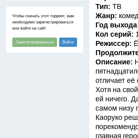
Тип:
ТВ
Жанр:
комед
Чтобы скачать этот торрент, вам
необходимо зарегистрироваться
Год выхода
или войти на сайт
Кол серий:
Режиссер:
Ё
Зарегистрироваться
Войти
Продолжит
Описание:
пятнадцатил
отличает её
Хотя на свой
ей ничего. 
самом низу 
Каоруко реш
порекомендо
главная гер