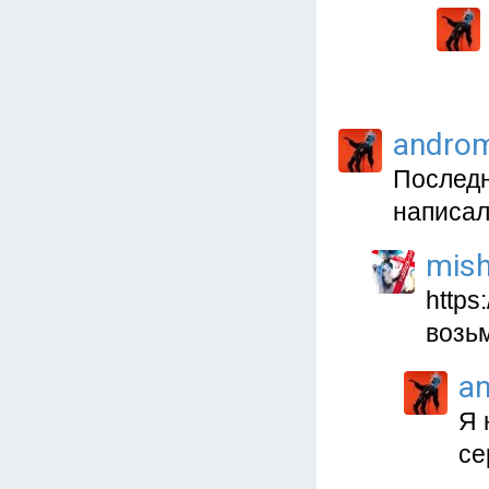
andro
Последн
написал
mish
https
возьм
a
Я 
се