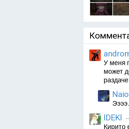
Коммента
andro
У меня 
может д
раздаче
Naio
Ээээ..
lDEKl
—
Кирито 