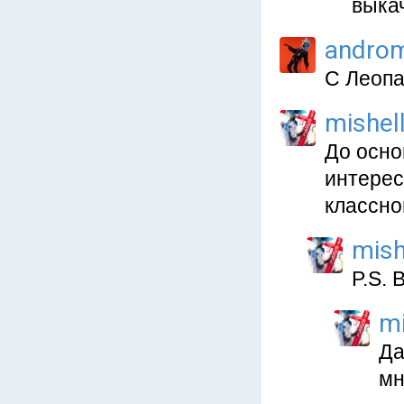
выкач
andro
С Леопа
mishel
До осно
интерес
классно
mish
P.S. 
mi
Да
мн