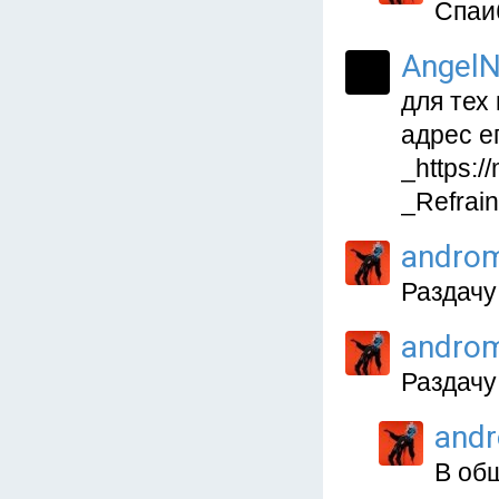
Спаиб
AngelN
для тех
адрес е
_https:
_Refrain
andro
Раздачу
andro
Раздачу
and
В об