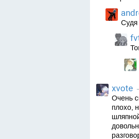
and
Судя 
fv
То
xvote
—
Очень с
плохо, 
шляпной
довольн
разгово