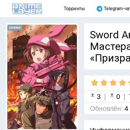
Торренты
Telegram-ча
аниме
Sword Ar
Мастера
«Призра
3
|
0
|
Обновлён:
4