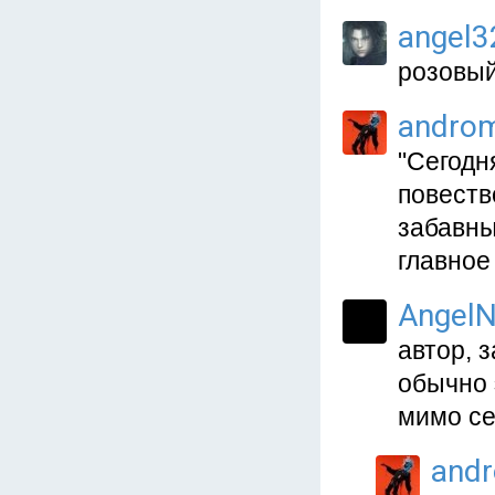
angel3
розовый 
andro
"Сегодн
повеств
забавны
главное
AngelN
автор, 
обычно 
мимо се
and