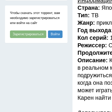
Информация
Страна:
Япо
Чтобы скачать этот торрент, вам
Тип:
ТВ
необходимо зарегистрироваться
Жанр:
прикл
или войти на сайт
Год выхода
Зарегистрироваться
Войти
Кол серий:
Режиссер:
С
Продолжит
Описание:
в реальном 
подружиться
когда она п
может играт
Карен найти