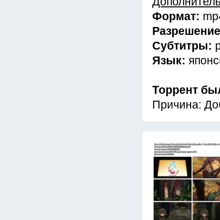
Дополнител
Формат:
mp
Разрешени
Субтитры:
Язык:
японс
Торрент бы
Причина: Доб