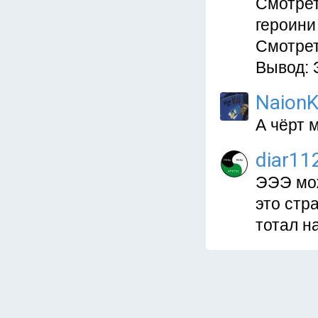
Смотрет
героини
Смотрет
Вывод: 
NaionK
А чёрт 
diar11
ЭЭЭ мож
это стр
тотал н