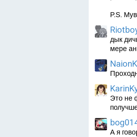
P.S. Мув
Riotbo
дык дич
мере ан
NaionK
Проходн
KarinKy
Это не 
получше
bog01
А я гов