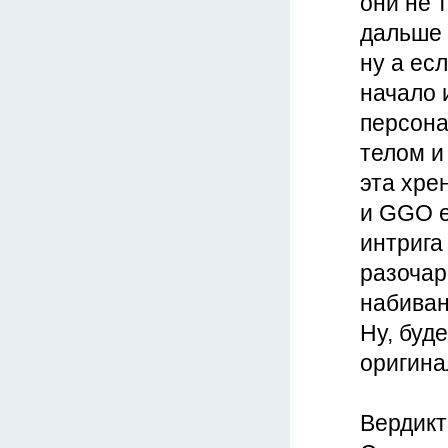
они не 
дальше 
ну а ес
начало 
персона
телом и
эта хре
и GGO е
интрига 
разочар
набиван
Ну, буд
оригина
Вердикт