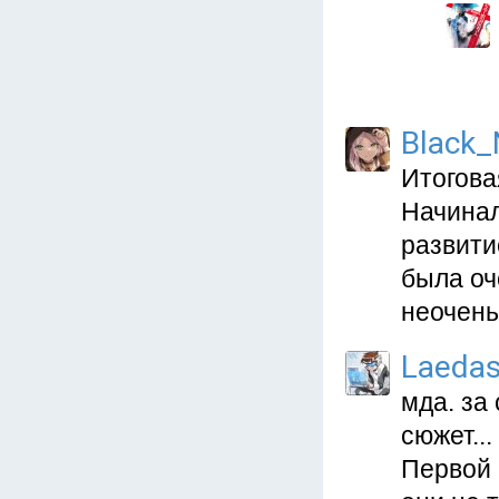
Black_
Итогова
Начинали
развити
была оч
неочень
Laeda
мда. за
сюжет...
Первой 