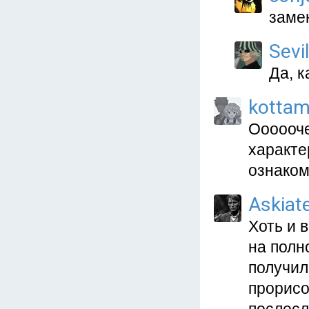
заме
Sevi
Да, к
kotta
Оооооче
характе
ознаком
Askiat
Хоть и 
на полн
получил
прорисо