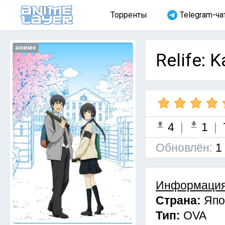
Торренты
Telegram-ча
аниме
Relife: 
4
|
1
|
Обновлён:
1
Информация
Страна:
Япо
Тип:
OVA