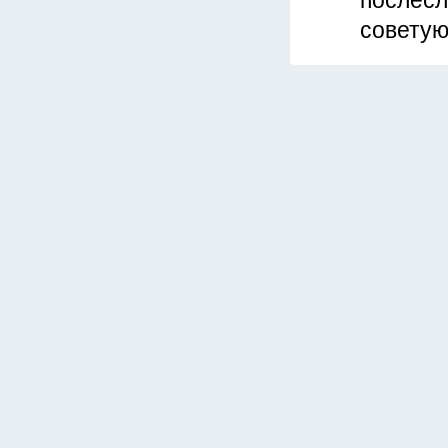
послесл
советую