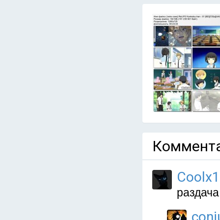
Коммента
Coolx1
раздача
conj