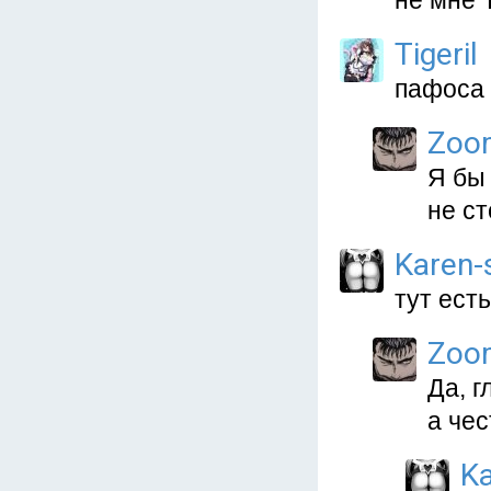
не мне 
Tigeril
пафоса 
Zoo
Я бы
не ст
Karen
тут ест
Zoo
Да, г
а чес
K