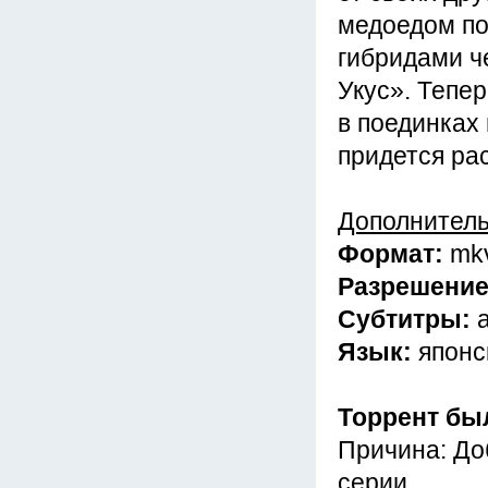
медоедом по
гибридами ч
Укус». Тепе
в поединках 
придется ра
Дополнител
Формат:
mk
Разрешени
Субтитры:
Язык:
японс
Торрент бы
Причина: До
серии.