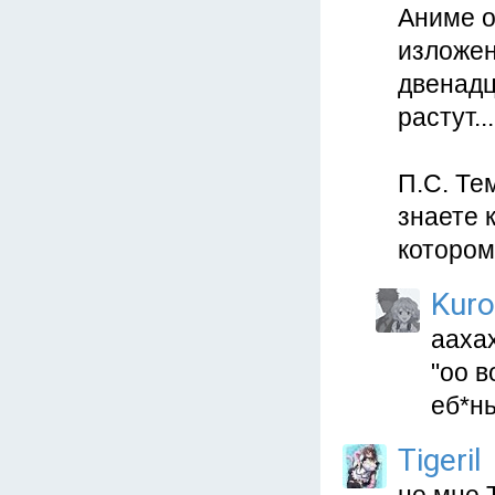
Аниме о
изложен
двенадц
растут...
П.С. Те
знаете 
котором
Kuro
аахах
"оо в
еб*нь
Tigeril