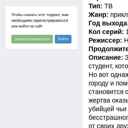
Тип:
ТВ
Жанр:
прик
Чтобы скачать этот торрент, вам
необходимо зарегистрироваться
Год выхода
или войти на сайт
Кол серий:
Режиссер:
Н
Зарегистрироваться
Войти
Продолжит
Описание:
студент, ко
Но вот одна
городу и пом
становится 
жертва оказ
убийцей чьи
бесстрашног
от своих др