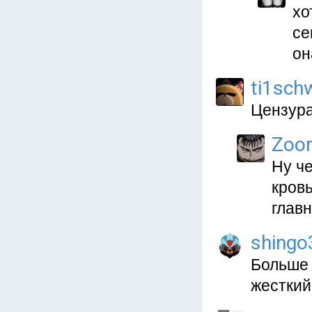
хо
се
он
ti1sch
Цензура
Zoo
Ну че
кровь
главн
shingo
Больше 
жесткий