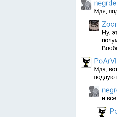
negrd
Мдя, по
Zoo
Ну, э
полум
Вооб
PoArVl
Мда, во
подлую 
neg
и все
P