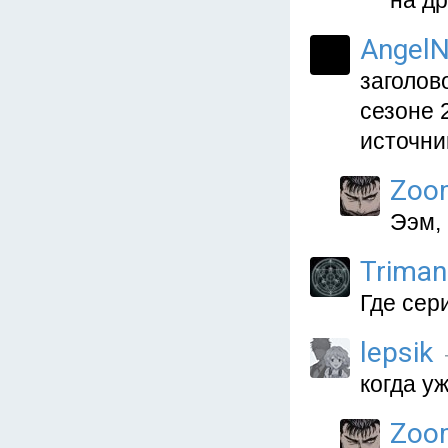
на др
AngelN
заголов
сезоне 
источник
Zoo
Ээм, 
Triman
Где сер
lepsik
когда у
Zoo