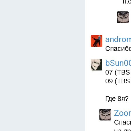
п.
andro
Спасибо
bSun0
07 (TBS
09 (TBS
Где 8я?
Zoo
Спас