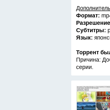
Дополнител
Формат:
mp
Разрешени
Субтитры:
Язык:
японс
Торрент бы
Причина: До
серии.