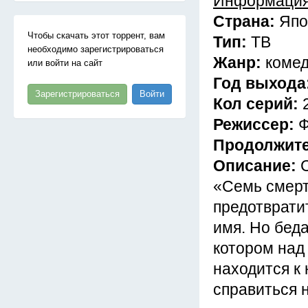
Информация
Страна:
Япо
Чтобы скачать этот торрент, вам
Тип:
ТВ
необходимо зарегистрироваться
Жанр:
комед
или войти на сайт
Год выхода
Зарегистрироваться
Войти
Кол серий:
Режиссер:
Ф
Продолжит
Описание:
«Семь смерт
предотврати
имя. Но беда
котором над
находится к 
справиться н