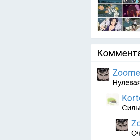
Коммента
Zoome
Нулевая 
Kort
Сильн
Z
Оч