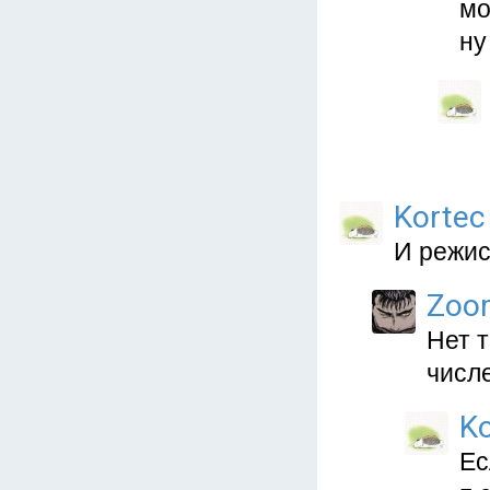
мо
ну
Kortec
И режи
Zoo
Нет 
числе
Ko
Ес