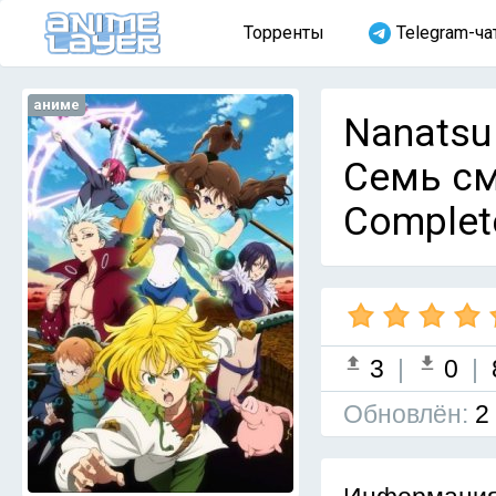
Торренты
Telegram-ча
аниме
Nanatsu 
Семь см
Complet
3
|
0
|
Обновлён:
2