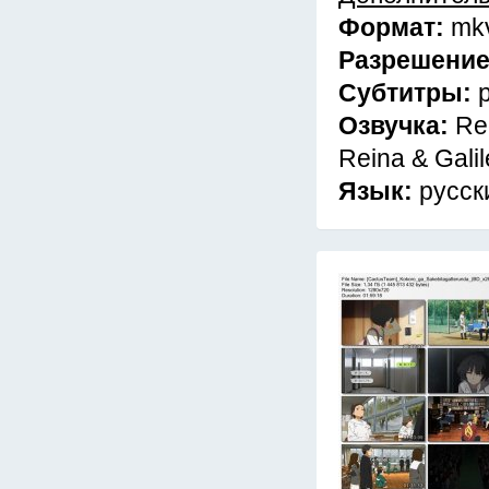
Формат:
mk
Разрешени
Субтитры:
Озвучка:
Re
Reina & Galil
Язык:
русск