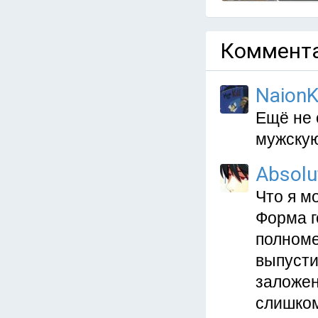
Коммента
NaionK
Ещё не 
мужскую
Absolu
Что я м
Форма г
полноме
выпусти
заложен
слишком