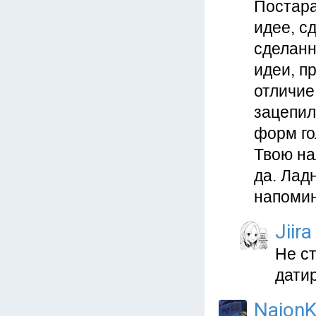
Постара
идее, с
сделанн
идеи, п
отличие
зацепил
форм го
Твою на
да. Лад
напомин
Jiira
Не ст
дати
NaionK