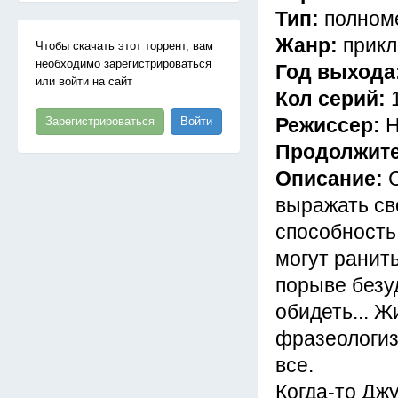
Тип:
полном
Жанр:
прик
Чтобы скачать этот торрент, вам
необходимо зарегистрироваться
Год выхода
или войти на сайт
Кол серий:
Режиссер:
Н
Зарегистрироваться
Войти
Продолжит
Описание:
выражать сво
способность
могут ранит
порыве безу
обидеть... 
фразеологиз
все.
Когда-то Дж