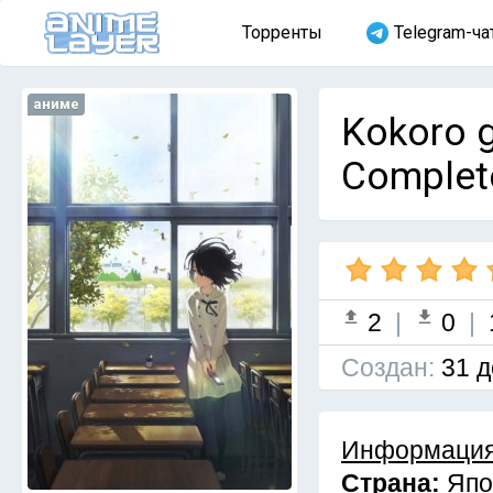
Торренты
Telegram-ча
аниме
Kokoro g
Complet
2
|
0
|
Cоздан:
31 д
Информация
Страна:
Япо