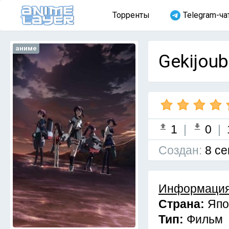
Торренты
Telegram-ча
аниме
Gekijoub
1
|
0
|
Cоздан:
8 се
Информация
Страна:
Япо
Тип:
Фильм