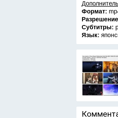
Дополнител
Формат:
mp
Разрешени
Субтитры:
Язык:
японс
Коммента