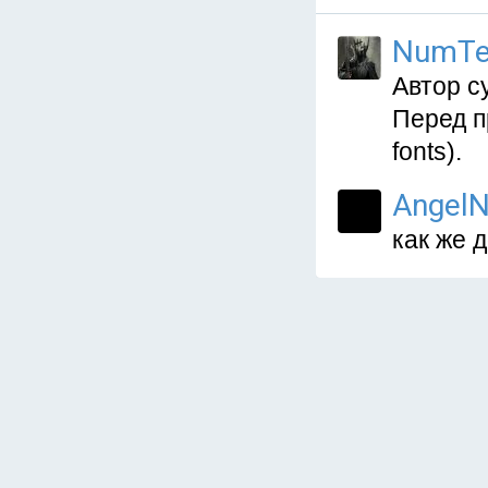
NumTe
Автор су
Перед п
fonts).
AngelN
как же д