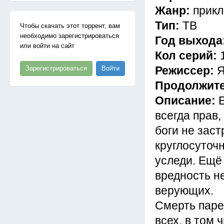
Жанр:
прикл
Тип:
ТВ
Чтобы скачать этот торрент, вам
необходимо зарегистрироваться
Год выхода
или войти на сайт
Кол серий:
Режиссер:
Я
Зарегистрироваться
Войти
Продолжит
Описание:
всегда прав,
боги не заст
круглосуточ
уследи. Ещё 
вредность не
верующих.
Смерть паре
всех, в том 