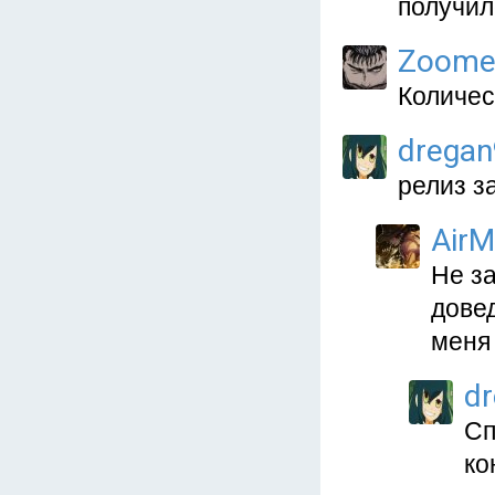
получил
Zoome
Количес
drega
релиз з
Air
Не за
довед
меня 
d
Сп
ко