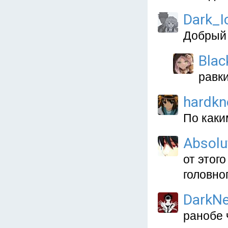
Dark_I
Добрый 
Blac
равк
hardkn
По каки
Absolu
от этог
головно
DarkNe
ранобе 