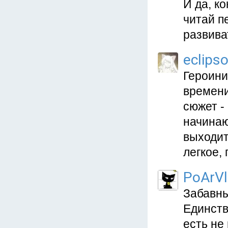
И да, к
читай п
развива
eclips
Героини
времени
сюжет -
начинаю
выходит
легкое,
PoArVl
Забавны
Единств
есть не