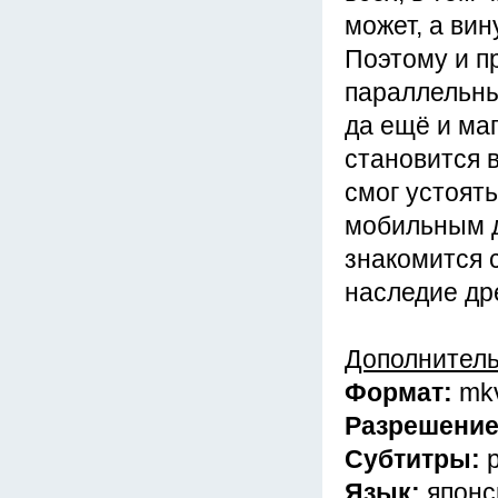
может, а вин
Поэтому и пр
параллельны
да ещё и ма
становится в
смог устоят
мобильным д
знакомится 
наследие дре
Дополнител
Формат:
mk
Разрешени
Субтитры:
Язык:
японс