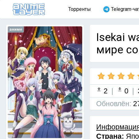
Торренты
Telegram-ча
аниме
Isekai w
мире со
2
|
0
|
Обновлён:
2
Информация
Страна:
Япо