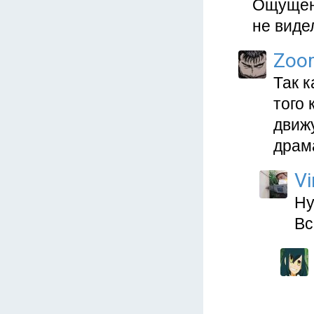
Ощущени
не виде
Zoo
Так к
того 
движ
драм
Vi
Ну
Вс