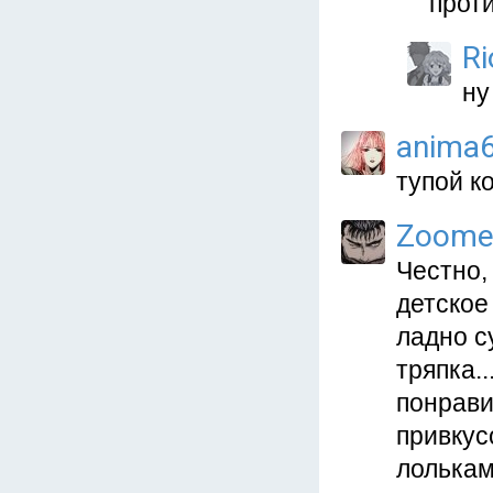
проти
R
ну
anima
тупой к
Zoome
Честно, 
детское 
ладно с
тряпка.
понрави
привкус
лольками