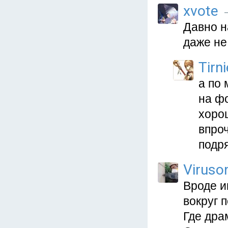
xvote
—
Давно н
даже не
Tirni
а по 
на фо
хоро
впро
подря
Viruso
Вроде и
вокруг 
Где дра