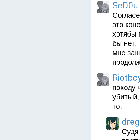
SeD0u
Согласе
это кон
хотябы 
бы нет.
мне заш
продолж
Riotbo
походу 
убитый,
то.
dre
Судя 