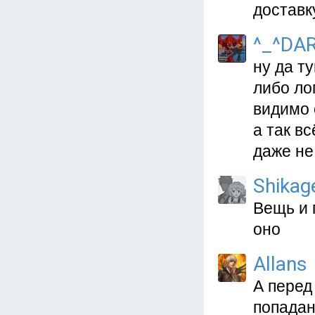
доставку
^_^DA
ну да т
либо ло
видимо 
а так в
даже не
Shikag
Вещь и 
оно
Allans
А перед
попадан