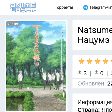
Торренты
Telegram-ча
аниме
Natsume
Нацумэ [
3
|
0
|
Обновлён:
2
Информация
Страна:
Япо