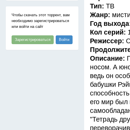
Тип:
ТВ
Жанр:
мисти
Чтобы скачать этот торрент, вам
необходимо зарегистрироваться
Год выхода
или войти на сайт
Кол серий:
Режиссер:
О
Зарегистрироваться
Войти
Продолжит
Описание:
носом. А юн
ведь он особ
бабушки Рэй
способность 
его мир был
самообладан
"Тетрадь др
переворачива