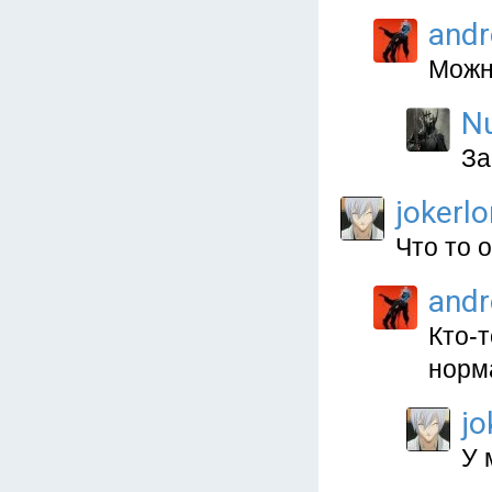
and
Можн
N
За
jokerl
Что то 
and
Кто-т
норма
jo
У 