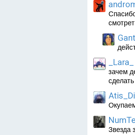
andro
Спасибо
смотрет
Gan
дейст
_Lara_
зачем д
сделать
Atis_D
Окупаем
NumTe
Звезда 