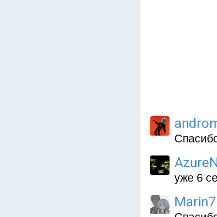
andro
Спасибо
AzureN
уже 6 с
Marin7