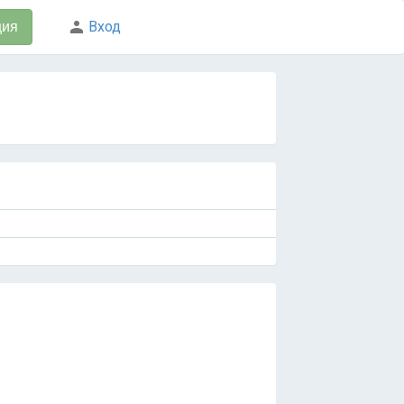
Вход
ция