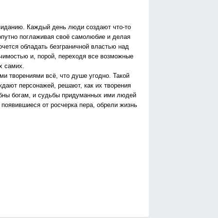
озиданию. Каждый день люди создают что-то
попутно поглаживая своё самолюбие и делая
очется обладать безграничной властью над
ачимостью и, порой, переходя все возможные
х самих.
ми творениями всё, что душе угодно. Такой
ждают персонажей, решают, как их творения
добны богам, и судьбы придуманных ими людей
, появившиеся от росчерка пера, обрели жизнь