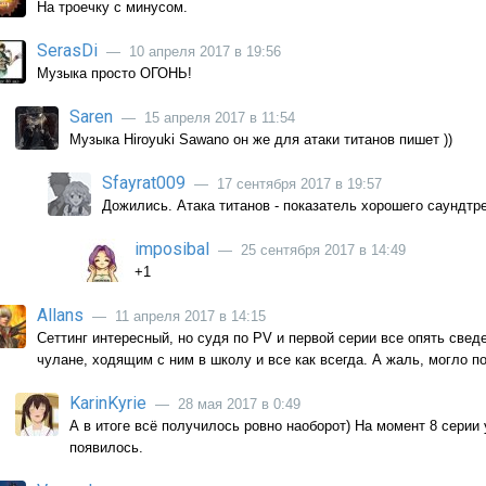
На троечку с минусом.
SerasDi
— 10 апреля 2017 в 19:56
Музыка просто ОГОНЬ!
Saren
— 15 апреля 2017 в 11:54
Музыка Hiroyuki Sawano он же для атаки титанов пишет ))
Sfayrat009
— 17 сентября 2017 в 19:57
Дожились. Атака титанов - показатель хорошего саундтре
imposibal
— 25 сентября 2017 в 14:49
+1
Allans
— 11 апреля 2017 в 14:15
Сеттинг интересный, но судя по PV и первой серии все опять свед
чулане, ходящим с ним в школу и все как всегда. А жаль, могло п
KarinKyrie
— 28 мая 2017 в 0:49
А в итоге всё получилось ровно наоборот) На момент 8 серии 
появилось.