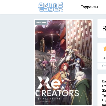
Торренты
аниме
R
Об
Ин
Ст
Ж
Ти
Го
Ко