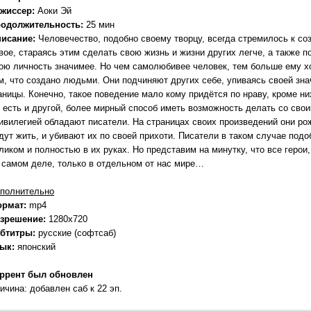
жиссер:
Аоки Эй
одолжительность:
25 мин
исание:
Человечество, подобно своему творцу, всегда стремилось к с
вое, стараясь этим сделать свою жизнь и жизни других легче, а также 
ою личность значимее. Но чем самолюбивее человек, тем больше ему х
м, что создано людьми. Они подчиняют других себе, упиваясь своей зн
аницы. Конечно, такое поведение мало кому придётся по нраву, кроме ни
 есть и другой, более мирный способ иметь возможность делать со свои
ивилегией обладают писатели. На страницах своих произведений они ро
дут жить, и убивают их по своей прихоти. Писатели в таком случае по
ликом и полностью в их руках. Но представим на минутку, что все герои
 самом деле, только в отдельном от нас мире…
полнительно
ормат:
mp4
зрешение:
1280x720
бтитры:
русские (софтсаб)
зык:
японский
ррент был обновлен
ичина: добавлен саб к 22 эп.