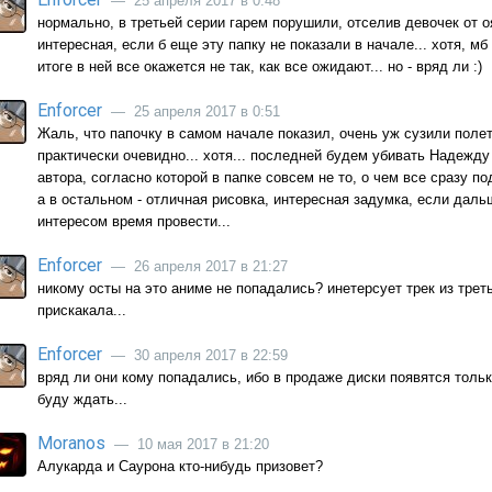
— 25 апреля 2017 в 0:48
нормально, в третьей серии гарем порушили, отселив девочек от оя
интересная, если б еще эту папку не показали в начале... хотя, м
итоге в ней все окажется не так, как все ожидают... но - вряд ли :)
Enforcer
— 25 апреля 2017 в 0:51
Жаль, что папочку в самом начале показил, очень уж сузили полет
практически очевидно... хотя... последней будем убивать Надежду 
автора, согласно которой в папке совсем не то, о чем все сразу по
а в остальном - отличная рисовка, интересная задумка, если даль
интересом время провести...
Enforcer
— 26 апреля 2017 в 21:27
никому осты на это аниме не попадались? инетерсует трек из треть
прискакала...
Enforcer
— 30 апреля 2017 в 22:59
вряд ли они кому попадались, ибо в продаже диски появятся только
буду ждать...
Moranos
— 10 мая 2017 в 21:20
Алукарда и Саурона кто-нибудь призовет?