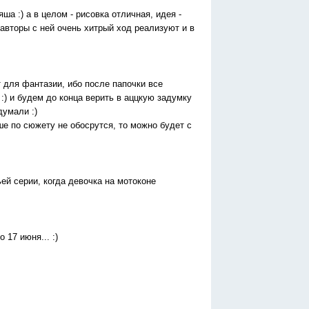
ша :) а в целом - рисовка отличная, идея -
б авторы с ней очень хитрый ход реализуют и в
 для фантазии, ибо после папочки все
:) и будем до конца верить в аццкую задумку
думали :)
ше по сюжету не обосрутся, то можно будет с
ей серии, когда девочка на мотоконе
 17 июня... :)