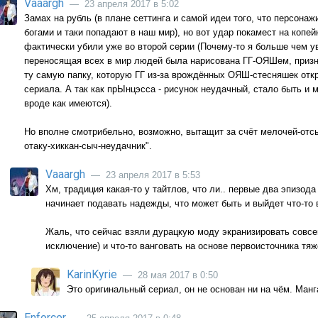
Vaaargh
— 23 апреля 2017 в 5:02
Замах на рубль (в плане сеттинга и самой идеи того, что персона
богами и таки попадают в наш мир), но вот удар покамест на копей
фактически убили уже во второй серии (Почему-то я больше чем у
переносящая всех в мир людей была нарисована ГГ-ОЯШем, призн
ту самую папку, которую ГГ из-за врождённых ОЯШ-стесняшек откро
сериала. А так как прЫнцэсса - рисунок неудачный, стало быть и 
вроде как имеются).
Но вполне смотрибельно, возможно, вытащит за счёт мелочей-отс
отаку-хиккан-сыч-неудачник".
Vaaargh
— 23 апреля 2017 в 5:53
Хм, традиция какая-то у тайтлов, что ли.. первые два эпизода 
начинает подавать надежды, что может быть и выйдет что-то 
Жаль, что сейчас взяли дурацкую моду экранизировать совсем
исключение) и что-то ванговать на основе первоисточника тяж
KarinKyrie
— 28 мая 2017 в 0:50
Это оригинальный сериал, он не основан ни на чём. Ма
Enforcer