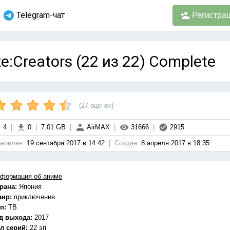
Telegram-чат
Регистра
e:Creators (22 из 22) Complete
(
27
оценок)
4
|
0
|
7.01 GB
|
AirMAX
|
31666
|
2915
новлён:
19 сентября 2017 в 14:42
|
Cоздан:
8 апреля 2017 в 18:35
формация об аниме
рана:
Япония
анр:
приключения
п:
ТВ
д выхода:
2017
л серий:
22 эп