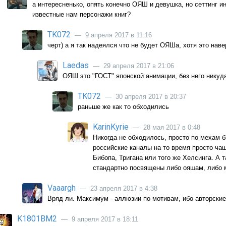
а интересненько, опять конечно ОЯШ и девушка, но сеттинг ин
известные нам персонажи книг?
TK072
— 9 апреля 2017 в 11:16
черт) а я так надеялся что не будет ОЯШа, хотя это нав
Laedas
— 29 апреля 2017 в 21:06
ОЯШ это "ГОСТ" японской анимации, без него никуд
TK072
— 30 апреля 2017 в 20:37
раньше же как то обходились
KarinKyrie
— 28 мая 2017 в 0:48
Никогда не обходилось, просто по мехам б
российские каналы на то время просто чащ
Бибопа, Тригана или того же Хелсинга. А 
стандартно посвящены либо ояшам, либо 
Vaaargh
— 23 апреля 2017 в 4:38
Вряд ли. Максимум - аллюзии по мотивам, ибо авторские
K1801BM2
— 9 апреля 2017 в 18:11