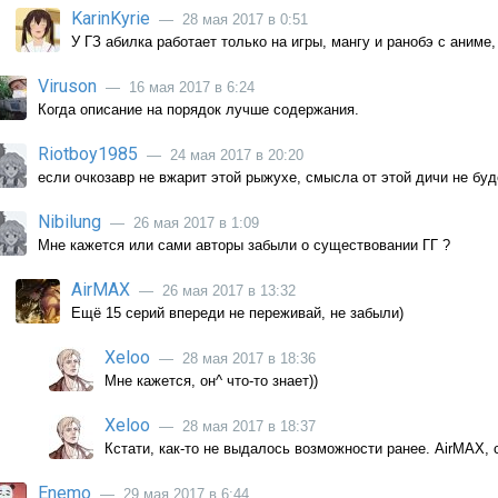
KarinKyrie
— 28 мая 2017 в 0:51
У ГЗ абилка работает только на игры, мангу и ранобэ с аниме,
Viruson
— 16 мая 2017 в 6:24
Когда описание на порядок лучше содержания.
Riotboy1985
— 24 мая 2017 в 20:20
если очкозавр не вжарит этой рыжухе, смысла от этой дичи не буд
Nibilung
— 26 мая 2017 в 1:09
Мне кажется или сами авторы забыли о существовании ГГ ?
AirMAX
— 26 мая 2017 в 13:32
Ещё 15 серий впереди не переживай, не забыли)
Xeloo
— 28 мая 2017 в 18:36
Мне кажется, он^ что-то знает))
Xeloo
— 28 мая 2017 в 18:37
Кстати, как-то не выдалось возможности ранее. AirMAX, 
Enemo
— 29 мая 2017 в 6:44