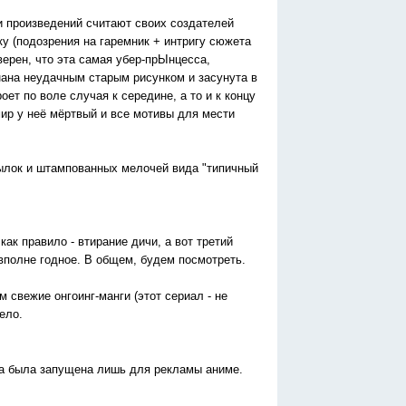
жи произведений считают своих создателей
ку (подозрения на гаремник + интригу сюжета
верен, что эта самая убер-прЫнцесса,
ана неудачным старым рисунком и засунута в
ет по воле случая к середине, а то и к концу
мир у неё мёртвый и все мотивы для мести
ылок и штампованных мелочей вида "типичный
как правило - втирание дичи, а вот третий
вполне годное. В общем, будем посмотреть.
 свежие онгоинг-манги (этот сериал - не
ело.
нга была запущена лишь для рекламы аниме.