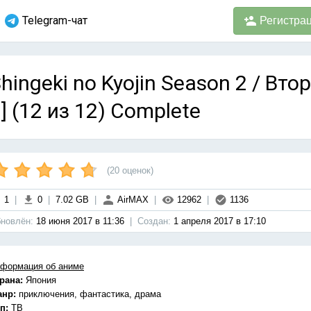
Telegram-чат
Регистра
hingeki no Kyojin Season 2 / Вто
] (12 из 12) Complete
(
20
оценок)
1
|
0
|
7.02 GB
|
AirMAX
|
12962
|
1136
новлён:
18 июня 2017 в 11:36
|
Cоздан:
1 апреля 2017 в 17:10
формация об аниме
рана:
Япония
анр:
приключения, фантастика, драма
п:
ТВ