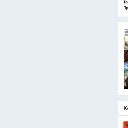
То
Пр
К