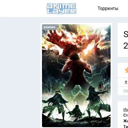
Торренты
аниме
S
2
Об
Ин
Ст
Ж
Ти