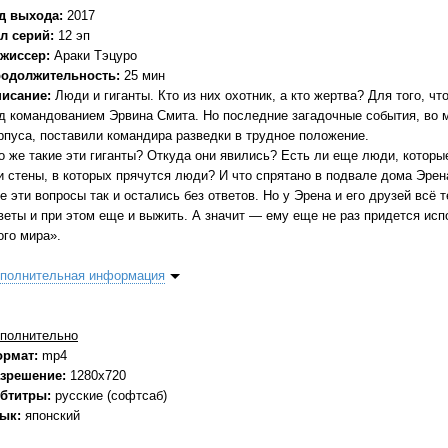
д выхода:
2017
л серий:
12 эп
жиссер:
Араки Тэцуро
одолжительность:
25 мин
исание:
Люди и гиганты. Кто из них охотник, а кто жертва? Для того, ч
д командованием Эрвина Смита. Но последние загадочные события, во 
рпуса, поставили командира разведки в трудное положение.
о же такие эти гиганты? Откуда они явились? Есть ли еще люди, которы
и стены, в которых прячутся люди? И что спрятано в подвале дома Эрен
е эти вопросы так и остались без ответов. Но у Эрена и его друзей всё 
веты и при этом еще и выжить. А значит — ему еще не раз придется исп
ого мира».
полнительная информация
полнительно
ормат:
mp4
зрешение:
1280x720
бтитры:
русские (софтсаб)
зык:
японский