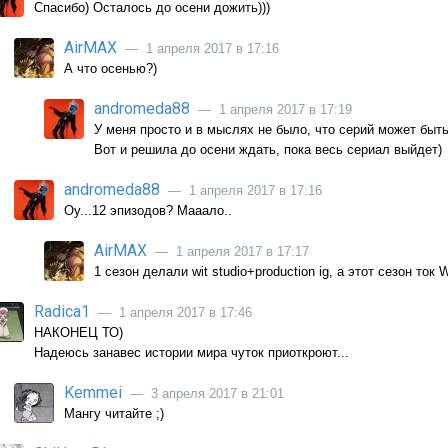
Спасибо) Осталось до осени дожить)))
AirMAX
— 1 апреля 2017 в 17:16
А что осенью?)
andromeda88
— 1 апреля 2017 в 17:19
У меня просто и в мыслях не было, что серий может быт
Вот и решила до осени ждать, пока весь сериал выйдет)
andromeda88
— 1 апреля 2017 в 17:16
Оу...12 эпизодов? Мааало..
AirMAX
— 1 апреля 2017 в 17:17
1 сезон делали wit studio+production ig, а этот сезон ток W
Radica1
— 1 апреля 2017 в 17:46
НАКОНЕЦ ТО)
Надеюсь занавес истории мира чуток приоткроют...
Kemmei
— 3 апреля 2017 в 21:01
Мангу читайте ;)