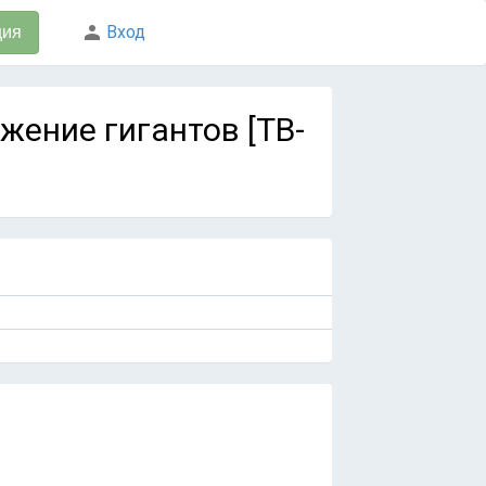
Вход
ция
ржение гигантов [TB-