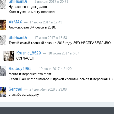
ShiHuanDi
— 1 апреля 2017 в 20:31
Ну наконец-то дождался.
Хотя я уже на мангу перешел.
AirMAX
— 17 июня 2017 в 17:43
Анонсирован 3-й сезон в 2018.
ShiHuanDi
— 17 июня 2017 в 18:53
Тритий самый главный сезон в 2018 году ЭТО НЕСПРАВЕДЛИВО
Krusnic_8529
— 18 июня 2017 в 6:07
СОГЛАСЕН
Riotboy1985
— 19 июня 2017 в 21:20
Манга интереснее-это факт
Сезон Ё-аных флэшмобов и прочей хреноты, самая интересная 1 и
Sentnel
— 27 декабря 2018 в 23:08
спасибо за раздачу