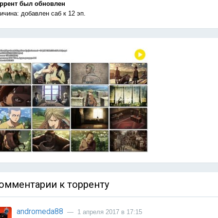
ррент был обновлен
ичина: добавлен саб к 12 эп.
омментарии к торренту
andromeda88
— 1 апреля 2017 в 17:15