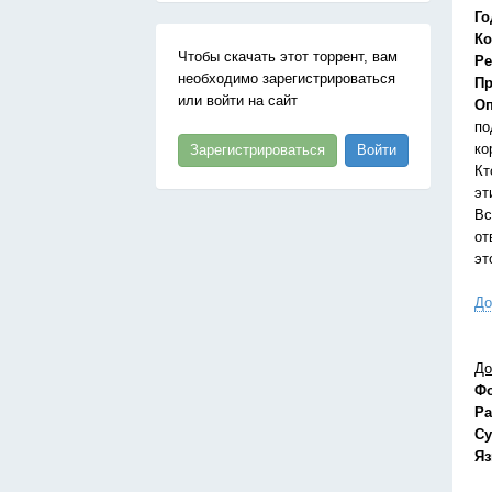
Го
Ко
Чтобы скачать этот торрент, вам
Ре
необходимо зарегистрироваться
Пр
или войти на сайт
Оп
по
ко
Зарегистрироваться
Войти
Кт
эт
Вс
от
эт
До
До
Ф
Ра
Су
Я