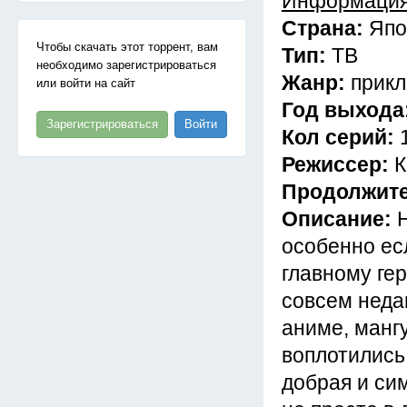
Информация
Страна:
Япо
Чтобы скачать этот торрент, вам
Тип:
ТВ
необходимо зарегистрироваться
Жанр:
прикл
или войти на сайт
Год выхода
Зарегистрироваться
Войти
Кол серий:
Режиссер:
К
Продолжит
Описание:
особенно ес
главному ге
совсем неда
аниме, манг
воплотились:
добрая и си