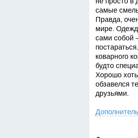
не просто в 
самые смелы
Правда, оче
мире. Одежд
сами собой –
постараться.
коварного ко
будто специ
Хорошо хоть,
обзавелся те
друзьями.
Дополнител