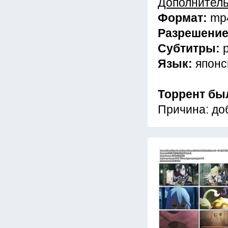
Дополнител
Формат:
mp
Разрешени
Субтитры:
Язык:
японс
Торрент бы
Причина: доб