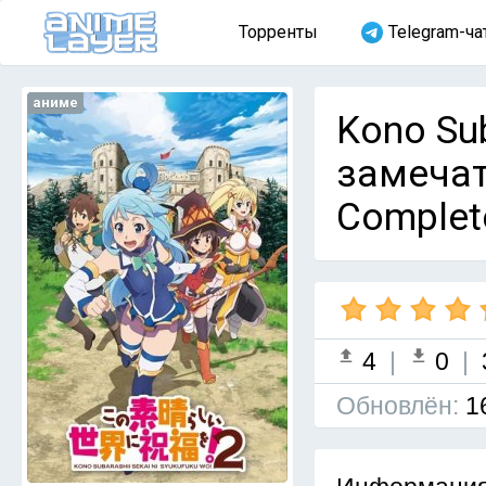
Торренты
Telegram-ча
аниме
Kono Sub
замечат
Complet
4
|
0
|
Обновлён:
1