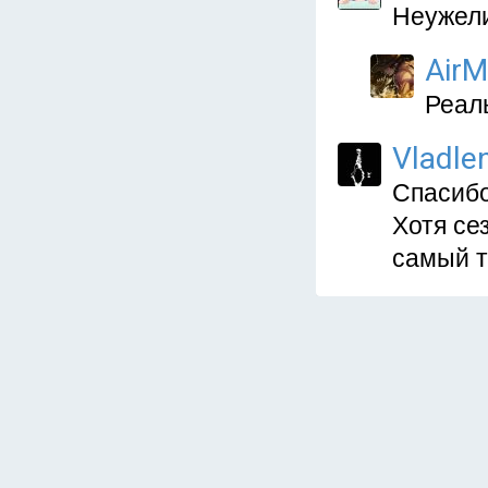
Неужели
Air
Реал
Vladle
Спасибо
Хотя сез
самый т