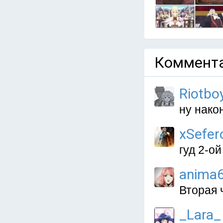
Коммента
Riotbo
ну нако
xSefer
гуд 2-о
anima
Вторая 
_Lara_