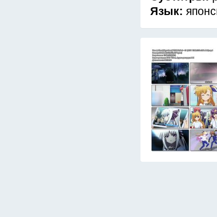
Язык:
японс