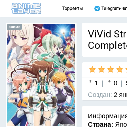
Торренты
Telegram-ча
аниме
ViVid St
Complet
1
|
0
|
Cоздан:
2 ян
Информация
Страна:
Япо