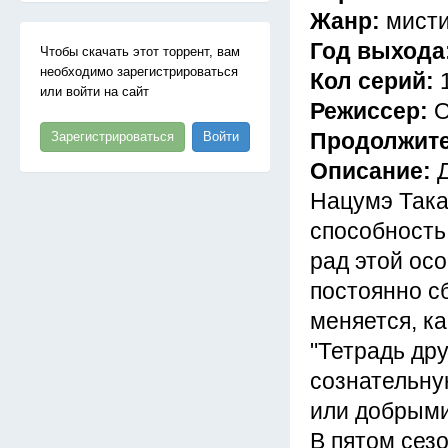
Жанр:
мисти
Год выхода
Чтобы скачать этот торрент, вам
необходимо зарегистрироваться
Кол серий:
или войти на сайт
Режиссер:
О
Продолжит
Зарегистрироваться
Войти
Описание:
Нацумэ Така
способность 
рад этой осо
постоянно сб
меняется, к
"Тетрадь дру
сознательну
или добрыми
В пятом сез