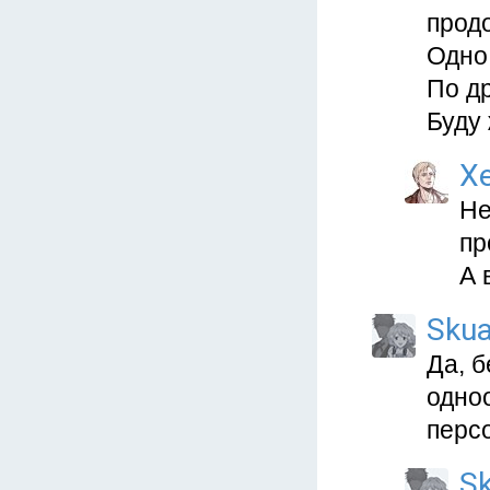
прод
Одно
По др
Буду 
X
Не
пр
А 
Skua
Да, б
одноо
персо
Sk