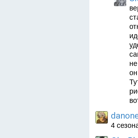
ве
ст
от
ид
уд
са
не
он
Ту
ри
во
danon
4 сезон