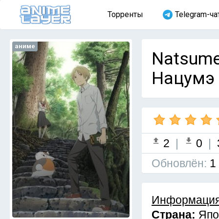
Торренты
Telegram-ча
аниме
Natsume
Нацумэ [
2
|
0
|
Обновлён:
1
Информация
Страна:
Япо