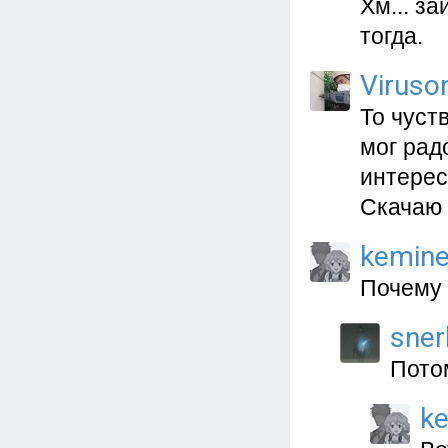
Хм... з
тогда.
Viruso
То чуст
мог рад
интерес
Скачаю 
kemin
Почему 
sner
Потом
k