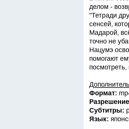
делом - воз
"Тетради др
сенсей, кот
Мадарой, всё
точно не уба
Нацумэ освоб
помогают ем
посмотреть,
Дополнител
Формат:
mp
Разрешени
Субтитры:
Язык:
японс