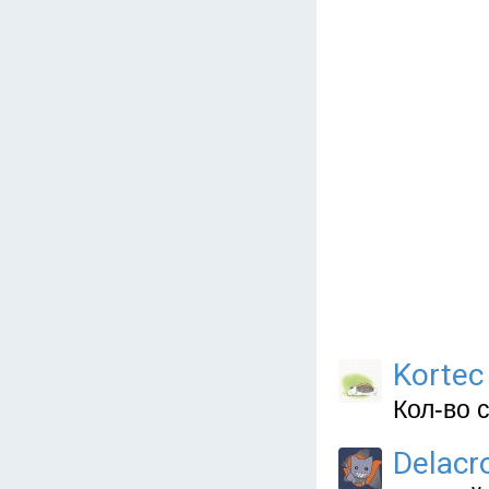
Kortec
Кол-во с
Delacr