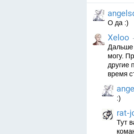
angel
О да :)
Xeloo
Дальше 
могу. П
другие 
время с
ang
:)
rat-
Тут в
коман