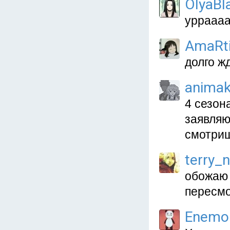
OlyaBl
урраааа!
AmaRt
долго ж
anima
4 сезон
заявляю
смотриш
terry_
обожаю 
пересмо
Enemo