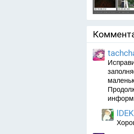
Коммента
tachch
Исправи
заполня
маленьк
Продолж
информ
lDEK
Хоро