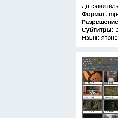
Дополнител
Формат:
mp
Разрешени
Субтитры:
Язык:
японс