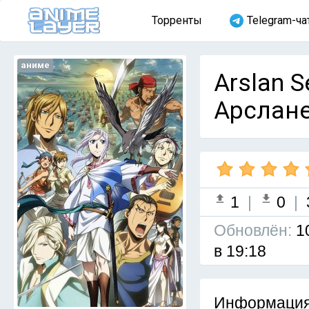
Торренты
Telegram-ча
аниме
Arslan S
Арслане 
1
|
0
|
Обновлён:
1
в 19:18
Информация