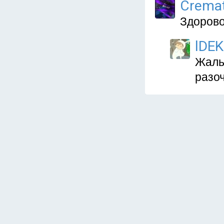
Crema
Здорово
lDEK
Жаль
разоч