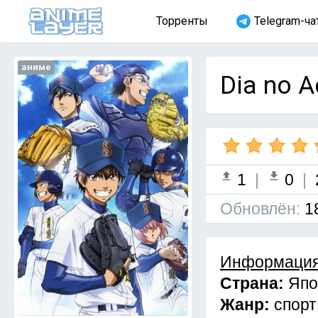
Торренты
Telegram-ча
аниме
Dia no A
1
|
0
|
Обновлён:
1
Информация
Страна:
Япо
Жанр:
спорт