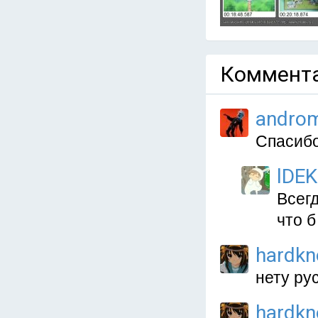
Коммента
andro
Спасибо!
lDEK
Всег
что б
hardkn
нету ру
hardkn