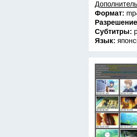
Дополнител
Формат:
mp
Разрешени
Субтитры:
Язык:
японс