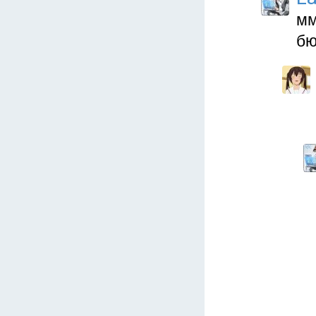
мм
бю