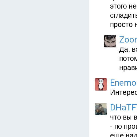
этого н
сгладит
просто 
Zoo
Да, в
пото
нрав
Enemo
Интерес
DHaTF
что вы 
- по пр
еще над