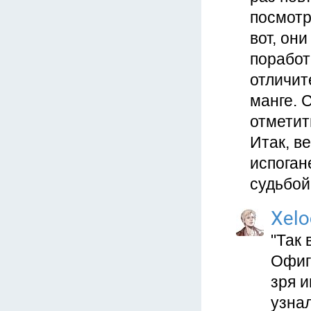
посмотр
вот, он
поработ
отличит
манге. 
отметит
Итак, в
испоган
судьбой
Xelo
"Так 
Офиг
зря 
узнал