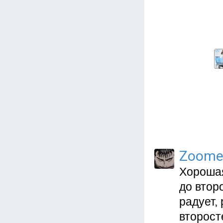
Zoome
Хорошая
до втор
радует,
второст