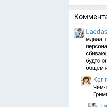
Коммента
Laeda
мдааа. 
персона
сбивающ
будто о
общем и
Kari
Чем-
Гримг
L