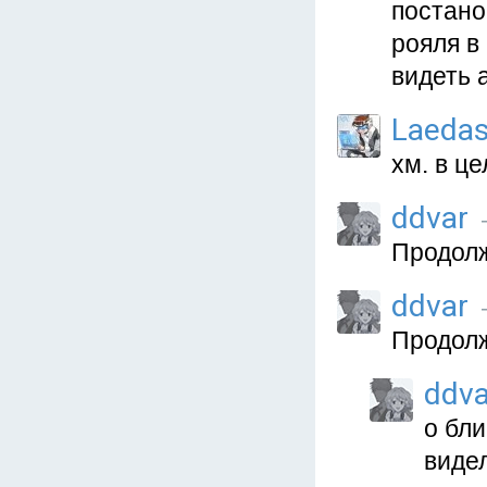
постано
рояля в
видеть 
Laeda
хм. в ц
ddvar
Продол
ddvar
Продол
ddva
о бли
видел