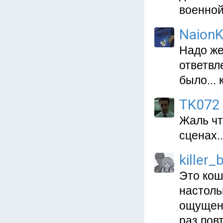
военной
NaionK
Надо же 
ответвл
было... 
TK072
Жаль чт
сценах
killer_
Это кош
настоль
ощущени
раз пов