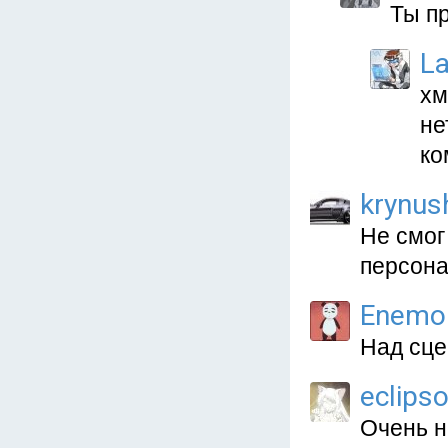
Ты п
L
хм
не
ко
krynus
Не смог
персона
Enemo
Над сце
eclips
Очень н