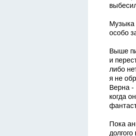
выбесил
Музыка 
особо з
Выше пи
и перес
либо не
я не об
Верна -
когда о
фантаст
Пока ан
долгого