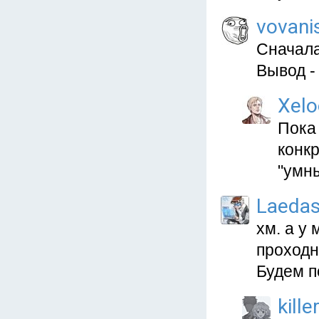
vovani
Сначала
Вывод -
Xelo
Пока
конкр
"умны
Laeda
хм. а у
проходня
Будем п
kill