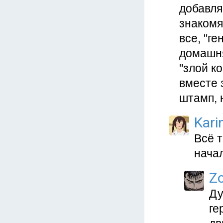
добавля
знакомя
все, "г
домашня
"злой к
вместе 
штамп, 
Kari
Всё 
нача
Z
Ду
ге