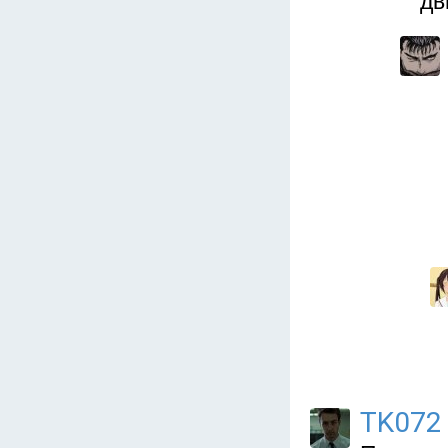
дв
TK072