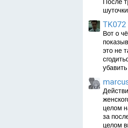
После т
шуточки
TK072
Вот о ч
показыв
это не 
сгодить
убавить
marcu
Действи
женского
целом н
за посл
целом в