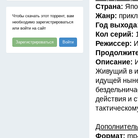
Страна:
Япо
Жанр:
прик
Чтобы скачать этот торрент, вам
необходимо зарегистрироваться
Год выхода
или войти на сайт
Кол серий:
Режиссер:
И
Зарегистрироваться
Войти
Продолжит
Описание:
Живущий в и
идущей ныне
бездельничае
действия и 
тактическом
Дополнител
Формат:
mp