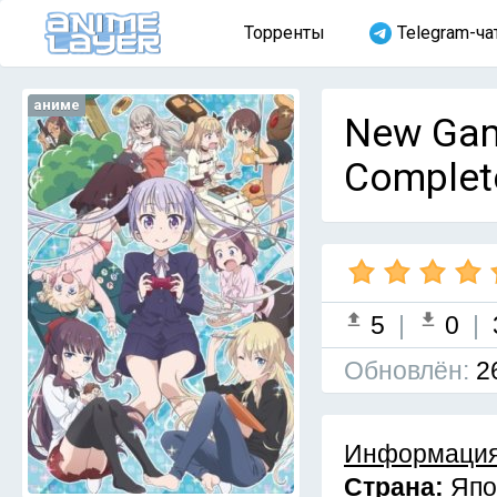
Торренты
Telegram-ча
аниме
New Game
Complet
5
|
0
|
Обновлён:
2
Информация
Страна:
Япо