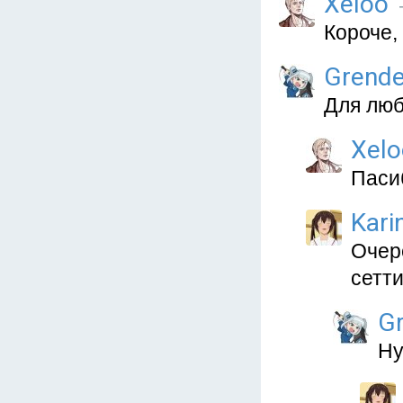
Xeloo
Короче, 
Grende
Для люб
Xelo
Пасиб
Kari
Очер
сетт
Gr
Ну