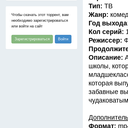
Тип:
ТВ
Жанр:
комед
Чтобы скачать этот торрент, вам
необходимо зарегистрироваться
Год выхода
или войти на сайт
Кол серий:
Режиссер:
Ф
Зарегистрироваться
Войти
Продолжит
Описание:
школы, котор
младшекласс
которая выпу
забавные вых
чудаковатым
Дополнител
Формат:
mp