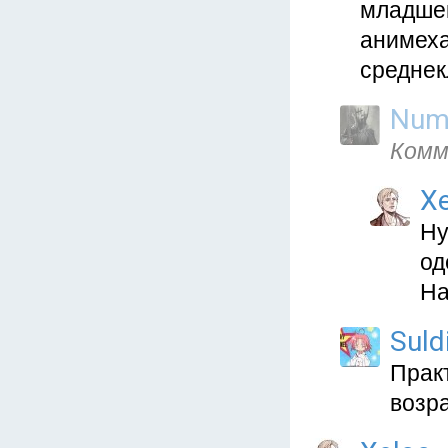
младшек
анимеха
среднек
Num
Комм
X
Ну
од
На
Suld
Прак
возра