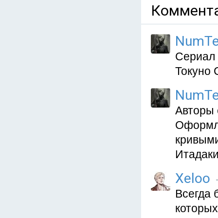
Коммента
NumTe
Сериал 
Токуно 
NumTe
Авторы 
Оформле
кривыми
Итадаки
Xeloo
Всегда 
которых