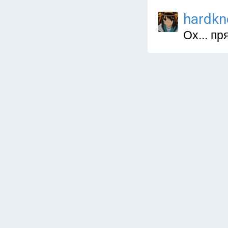
hardkn
Ох... п