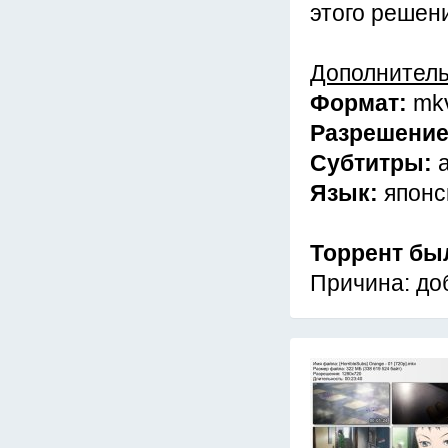
этого решени
Дополнител
Формат:
mk
Разрешени
Субтитры:
Язык:
японс
Торрент бы
Причина: до