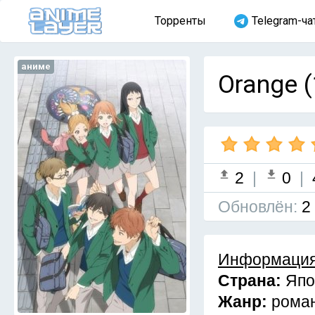
Торренты
Telegram-ча
аниме
Orange (
2
|
0
|
Обновлён:
2
Информация
Страна:
Япо
Жанр:
рома