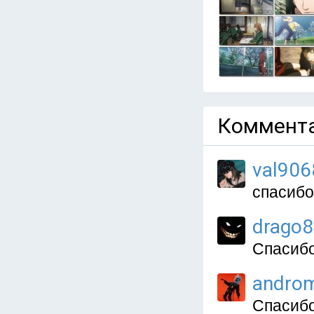
Коммента
val906
спасибо
drago8
Спасиб
andro
Спасибо