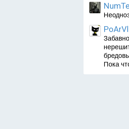
NumTe
Неодноз
PoArVl
Забавно
нерешит
бредовы
Пока чт