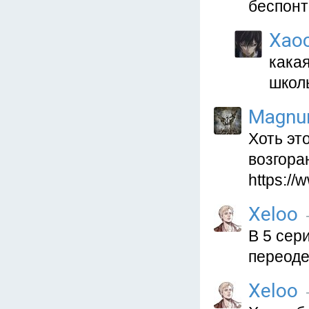
беспонт
Xaoc
кака
школ
Magnu
Хоть эт
возгора
https:/
Xeloo
В 5 сер
переоде
Xeloo