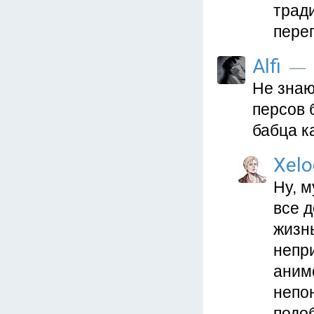
трад
пере
Alfi
— 1
Не знаю
персов 
бабца ка
Xelo
Ну, м
все 
жизн
непр
аним
непон
подо