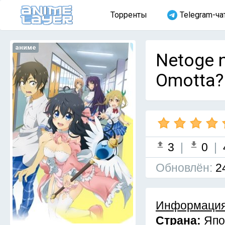
Торренты
Telegram-ча
аниме
Netoge 
Omotta?
3
|
0
|
Обновлён:
2
Информация
Страна:
Япо