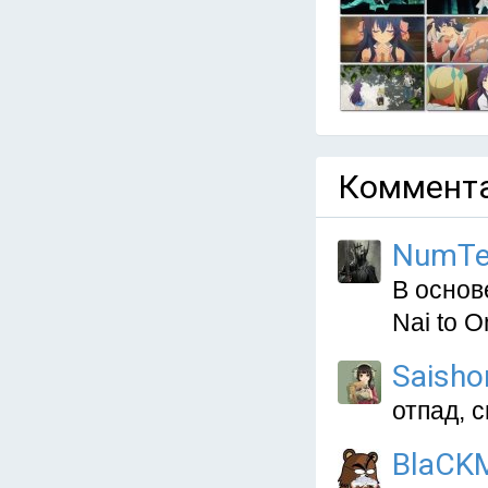
Коммента
NumTe
В основ
Nai to 
Saisho
отпад, 
BlaCK