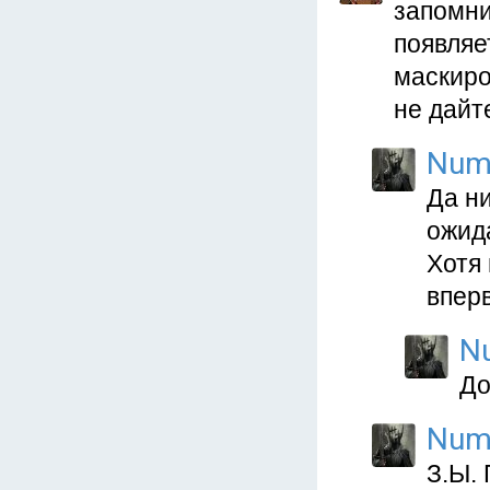
запомни
появляе
маскиро
не дайт
Num
Да ни
ожид
Хотя 
впер
N
До
Num
З.Ы.