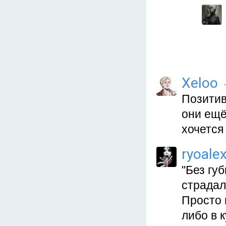
Xeloo
Позитив
они ещё
хочется 
ryoale
"Без гу
страдал
Просто 
либо в 