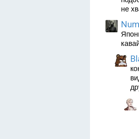
не хв
Num
Японц
кавай
B
ко
ви
др