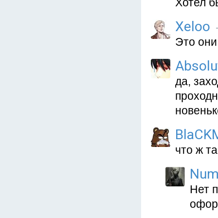
Хотел б
Xeloo
Это они
Absolu
да, захо
проходн
новеньк
BlaCK
что ж та
Num
Нет 
офор