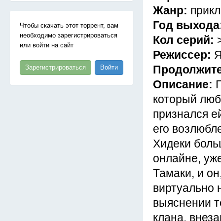
Жанр:
прик
Год выхода
Чтобы скачать этот торрент, вам
необходимо зарегистрироваться
Кол серий:
или войти на сайт
Режиссер:
Я
Продолжит
Зарегистрироваться
Войти
Описание:
который люб
признался ей
его возлюбл
Хидеки боль
онлайне, уж
Тамаки, и он
виртуально н
выяснении то
клана, внез