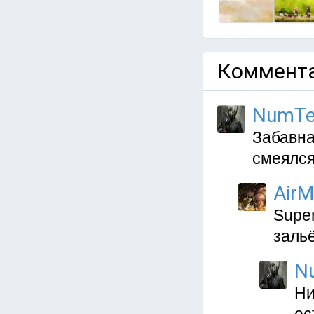
Коммента
NumTe
Забавна
смеялся
Air
Super
заль
N
Ни