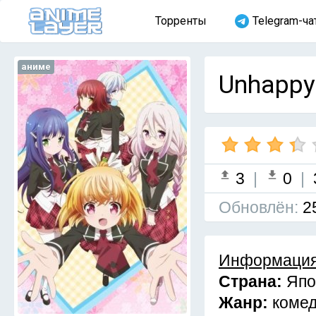
Торренты
Telegram-ча
аниме
Unhappy
3
|
0
|
Обновлён:
2
Информация
Страна:
Япо
Жанр:
коме