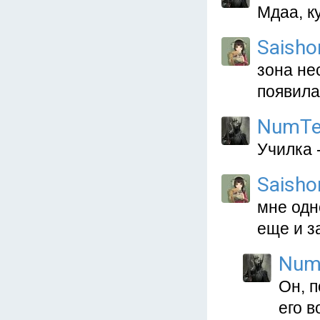
Мдаа, к
Saisho
зона не
появила
NumTe
Училка -
Saisho
мне одн
еще и з
Num
Он, п
его в