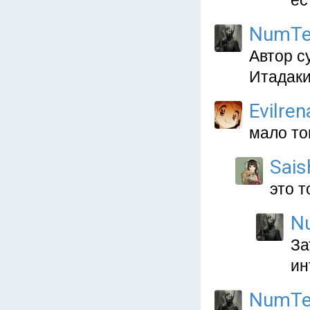
ес
NumTe
Автор с
Итадаки
Evilren
мало тог
Sais
это т
N
За
ин
NumTe