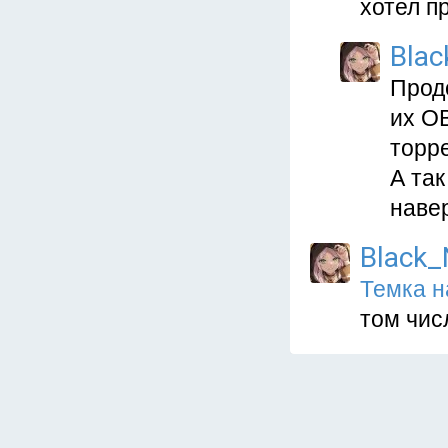
хотел п
Blac
Продо
их О
торре
А так
навер
Black_
Темка 
том чис