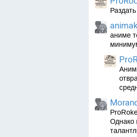
ProRoc
Раздать
anima
аниме т
минимум
ProR
Аним
отвра
средн
Moran
ProRoke
Однако 
талантл