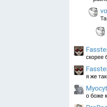
vo
Та
Fasste
скорее б
Fasste
я же та
Myocy
о боже 