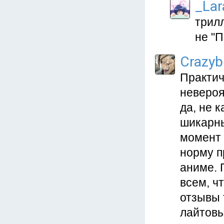
_Lar
трилл
не "П
Crazyb
Практич
невероя
да, не 
шикарны
момент 
норму п
аниме. 
всем, ч
отзывы 
лайтовы