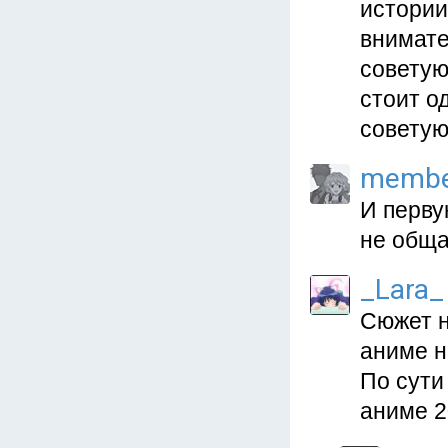
истории
внимате
советую
стоит о
советую
membe
И перву
не обща
_Lara_
Сюжет н
аниме н
По сути
аниме 2