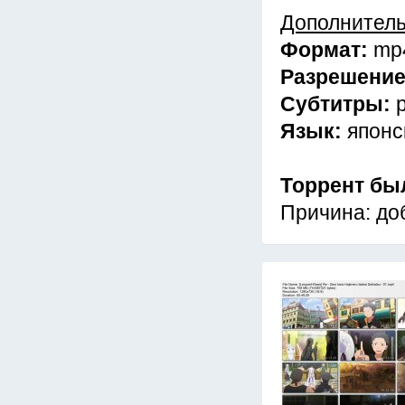
Дополнител
Формат:
mp
Разрешени
Субтитры:
Язык:
японс
Торрент бы
Причина: до