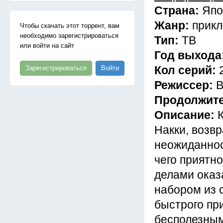
Страна:
Япо
Жанр:
прик
Чтобы скачать этот торрент, вам
необходимо зарегистрироваться
Тип:
ТВ
или войти на сайт
Год выхода
Кол серий:
Зарегистрироваться
Войти
Режиссер:
В
Продолжит
Описание:
Накки, возв
неожиданнос
чего приятн
делами оказ
набором из 
быстрого при
бесполезным