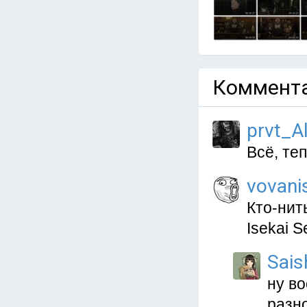
Коммента
prvt_A
Всё, те
vovani
Кто-нить
Isekai S
Sais
ну во
разн