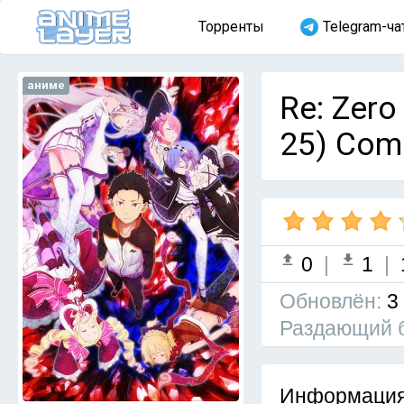
Торренты
Telegram-ча
аниме
Re: Zero
25) Com
0
|
1
|
Обновлён:
3
Раздающий 
Информация