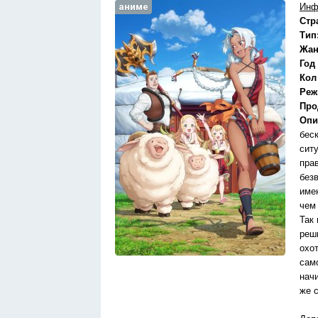
аниме
Инф
Стр
Тип
Жан
Год
Кол
Реж
Про
Опи
бес
сит
пра
без
име
чем
Так
реши
охо
сам
нач
же 