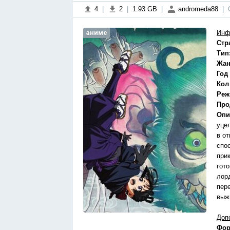
4
|
2
|
1.93 GB
|
andromeda88
|
аниме
Инф
Стр
Тип
Жан
Год
Кол
Реж
Про
Опи
уце
в о
спо
при
гот
лор
пер
выж
Доп
Фор