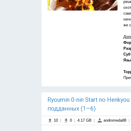
реши
охо
сам
нач
же 
Доп
Фор
Раз
Суб
Язы
Тор
При
Ryoumin 0-nin Start no Henkyo
подданных (1—6)
10
|
0
|
4.17 GB
|
andromeda88
|