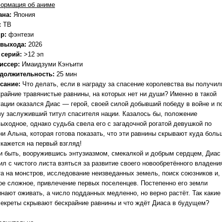
ормация об аниме
ана:
Япония
:
ТВ
р:
фэнтези
 выхода:
2026
 серий:
>12 эп
иссер:
Имаидзуми Кэнъити
должительность:
25 мин
сание:
Что делать, если в награду за спасение королевства вы получил
крайние травянистые равнины, на которых нет ни души? Именно в такой
уации оказался Диас — герой, своей силой добывший победу в войне и п
ву заслуживший титул спасителя нации. Казалось бы, положение
выходное, однако судьба свела его с загадочной рогатой девушкой по
ни Альна, которая готова показать, что эти равнины скрывают куда боль
 кажется на первый взгляд!
 и быть, вооружившись энтузиазмом, смекалкой и добрым сердцем, Диас
л с чистого листа взяться за развитие своего новообретённого владени
та на монстров, исследование неизведанных земель, поиск союзников и,
ое сложное, привлечение первых поселенцев. Постепенно его земли
инают оживать, а число подданных медленно, но верно растёт. Так какие
секреты скрывают бескрайние равнины и что ждёт Диаса в будущем?