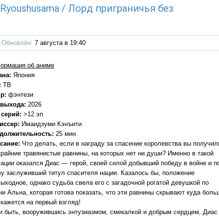
u Ryoushusama / Лорд приграничья без
Обновлён:
7 августа в 19:40
ормация об аниме
ана:
Япония
:
ТВ
р:
фэнтези
 выхода:
2026
 серий:
>12 эп
иссер:
Имаидзуми Кэнъити
должительность:
25 мин
сание:
Что делать, если в награду за спасение королевства вы получил
крайние травянистые равнины, на которых нет ни души? Именно в такой
уации оказался Диас — герой, своей силой добывший победу в войне и п
ву заслуживший титул спасителя нации. Казалось бы, положение
выходное, однако судьба свела его с загадочной рогатой девушкой по
ни Альна, которая готова показать, что эти равнины скрывают куда боль
 кажется на первый взгляд!
 и быть, вооружившись энтузиазмом, смекалкой и добрым сердцем, Диас