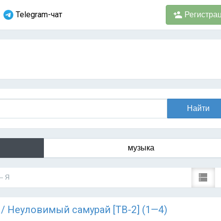
Telegram-чат
Регистра
музыка
— Я
) / Неуловимый самурай [ТВ-2] (1—4)