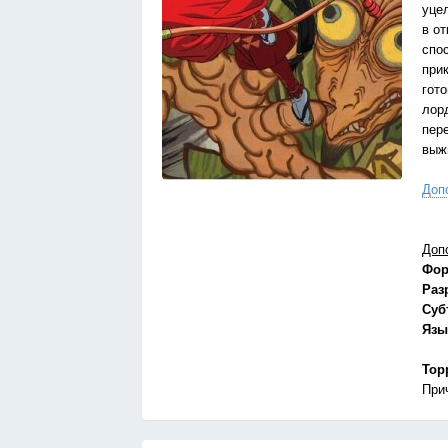
уце
в о
спо
при
гот
лор
пер
выж
Доп
Доп
Фор
Раз
Суб
Язы
Тор
При