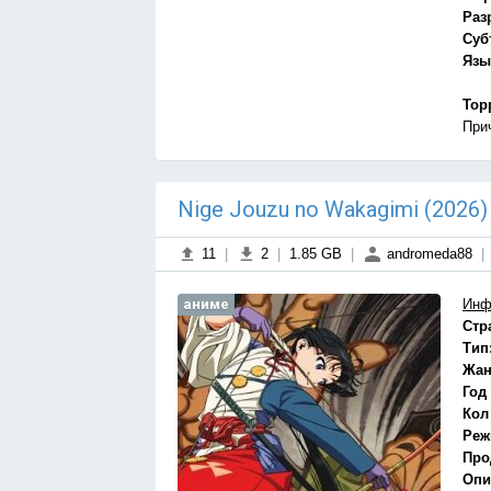
Раз
Суб
Язы
Тор
При
Nige Jouzu no Wakagimi (2026
11
|
2
|
1.85 GB
|
andromeda88
|
аниме
Инф
Стр
Тип
Жан
Год
Кол
Реж
Про
Опи