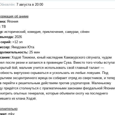
Обновлён:
7 августа в 20:00
ормация об аниме
ана:
Япония
:
ТВ
р:
исторический, комедия, приключения, самураи, сёнен
 выхода:
2026
 серий:
>12 эп
иссер:
Ямадзаки Юта
должительность:
25 мин
сание:
Ходзё Токиюки, юный наследник Камакурского сёгуната, чудом
лел после резни и затаился в провинции Сува. Вместо того чтобы вступа
ткрытый бой, мальчик учится использовать свой главный талант —
собность виртуозно скрываться и ускользать из любых ловушек. Под
крытием эксцентричного жреца он собирает отряд из сверстников, и тепе
ов перейти к решительным действиям против узурпаторов. Маленькому
ду придётся столкнуться с прагматичными законами феодальной Японии
ехитрить опытных генералов, которые объявили охоту на последнего
ившего из клана Ходзё.
олнительно
мат:
mkv