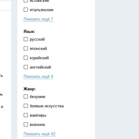
испанские
итальянские
Показать ещё 7
китайские
корейские
Язык:
немецкие
русский
португальские
японский
тайские
корейский
французские
английский
японские
ть
Показать ещё 4
испанский
китайский
Жанр:
рь
немецкий
безумие
украинский
боевые искусства
 и
вампиры
военное
Показать ещё 42
гарем