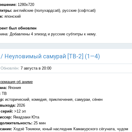
решение:
1280x720
титры:
английские (полухардсаб), русские (софтсаб)
к:
японский
рент был обновлен
чина: Добавлены 4 эпизод и русские субтитры к нему.
) / Неуловимый самурай [ТВ-2] (1—4)
Обновлён:
7 августа в 20:00
ормация об аниме
ана:
Япония
:
ТВ
р:
исторический, комедия, приключения, самураи, сёнен
 выхода:
2026
 серий:
>12 эп
иссер:
Ямадзаки Юта
должительность:
25 мин
сание:
Ходзё Токиюки, юный наследник Камакурского сёгуната, чудом