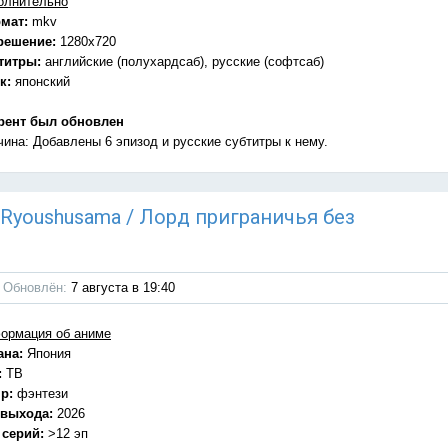
олнительно
мат:
mkv
решение:
1280x720
титры:
английские (полухардсаб), русские (софтсаб)
к:
японский
рент был обновлен
чина: Добавлены 6 эпизод и русские субтитры к нему.
u Ryoushusama / Лорд приграничья без
Обновлён:
7 августа в 19:40
ормация об аниме
ана:
Япония
:
ТВ
р:
фэнтези
 выхода:
2026
 серий:
>12 эп