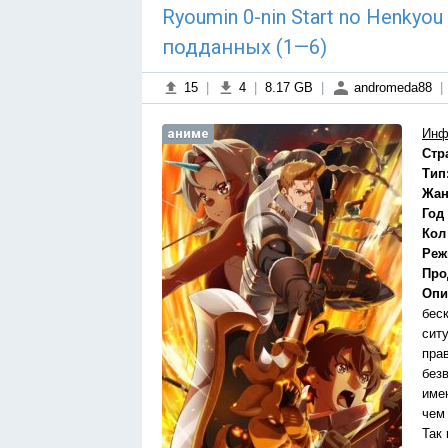
Ryoumin 0-nin Start no Henkyo
подданных (1—6)
15
|
4
|
8.17 GB
|
andromeda88
|
аниме
Инф
Стр
Тип
Жан
Год
Кол
Реж
Про
Опи
бес
сит
пра
без
име
чем
Так