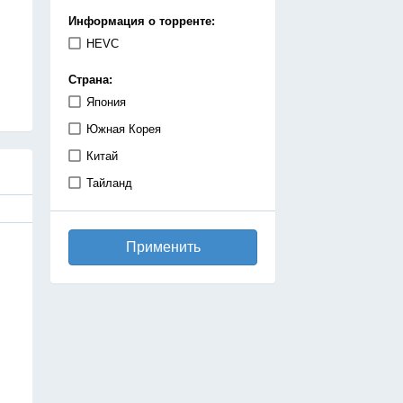
демоны
Информация о торренте:
детектив
HEVC
дзёсей
Страна:
драма
Япония
игры
Южная Корея
исекай
Китай
исторический
Тайланд
катастрофа
киберпанк
Применить
комедия
космос
магия
махо-сёдзе
машины
медицинская драма