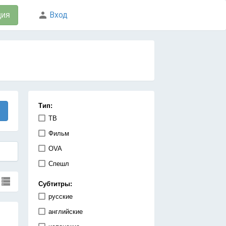
Вход
ция
Тип:
ТВ
Фильм
OVA
Спешл
Субтитры:
русские
английские