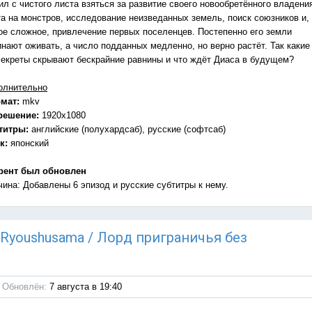
л с чистого листа взяться за развитие своего новообретённого владени
та на монстров, исследование неизведанных земель, поиск союзников и,
ое сложное, привлечение первых поселенцев. Постепенно его земли
инают оживать, а число подданных медленно, но верно растёт. Так какие
секреты скрывают бескрайние равнины и что ждёт Диаса в будущем?
олнительно
мат:
mkv
решение:
1920x1080
титры:
английские (полухардсаб), русские (софтсаб)
к:
японский
рент был обновлен
чина: Добавлены 6 эпизод и русские субтитры к нему.
u Ryoushusama / Лорд приграничья без
Обновлён:
7 августа в 19:40