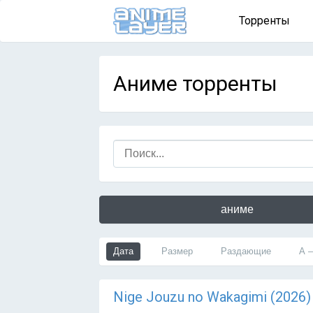
Торренты
Аниме торренты
аниме
Дата
Размер
Раздающие
А 
Nige Jouzu no Wakagimi (2026