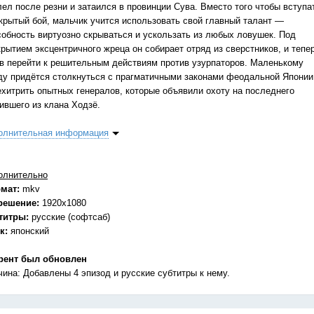
лел после резни и затаился в провинции Сува. Вместо того чтобы вступа
ткрытый бой, мальчик учится использовать свой главный талант —
собность виртуозно скрываться и ускользать из любых ловушек. Под
крытием эксцентричного жреца он собирает отряд из сверстников, и тепе
ов перейти к решительным действиям против узурпаторов. Маленькому
ду придётся столкнуться с прагматичными законами феодальной Японии
ехитрить опытных генералов, которые объявили охоту на последнего
ившего из клана Ходзё.
олнительная информация
олнительно
мат:
mkv
решение:
1920x1080
титры:
русские (софтсаб)
к:
японский
рент был обновлен
чина: Добавлены 4 эпизод и русские субтитры к нему.