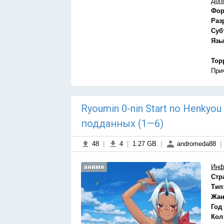
Доп
Фор
Раз
Суб
Язы
Тор
При
Ryoumin 0-nin Start no Henkyo
подданных (1—6)
48
|
4
|
1.27 GB
|
andromeda88
|
аниме
Инф
Стр
Тип
Жан
Год
Кол