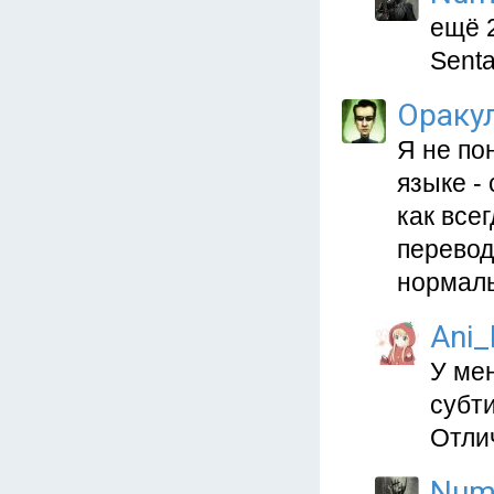
ещё 2
Senta
Ораку
Я не по
языке -
как все
перевод
нормал
Ani
У мен
субти
Отлич
Num