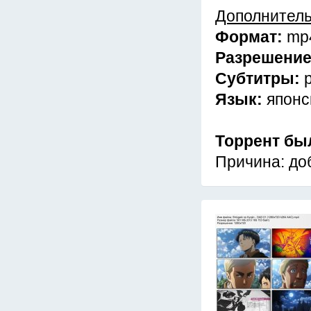
Дополнител
Формат:
mp
Разрешени
Субтитры:
Язык:
японс
Торрент бы
Причина: до