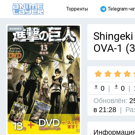
Торренты
Telegram-ча
аниме
Shingeki
OVA-1 (3
0
|
0
|
Обновлён:
2
в 21:28
|
Ра
Информация