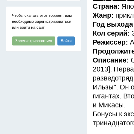
Страна:
Япо
Жанр:
прикл
Чтобы скачать этот торрент, вам
необходимо зарегистрироваться
Год выхода
или войти на сайт
Кол серий:
Режиссер:
А
Зарегистрироваться
Войти
Продолжит
Описание:
2013]. Перв
разведотряд
Ильзы". Он 
гигантах. В
и Микасы.
Бонусы к эк
тринадцатог