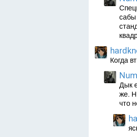
Спец
сабы 
стан
квад
hardkn
Когда в
Num
Дык 
же. Н
что н
ha
яс