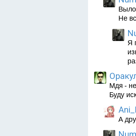
Выло
Не в
N
Я 
из
ра
Ораку
Мдя - н
Буду ис
Ani
А др
Num