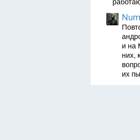
работаю
Num
Повт
андр
и на
них, 
вопро
их п