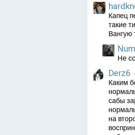
hardkn
Капец п
такие ти
Вангую 
Num
Не с
Derz6
Каким б
нормаль
сабы за
нормаль
на втор
восприн