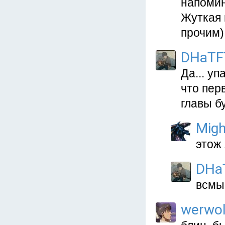
напомин
Жуткая 
прочим)
DHaTF
Да... у
что пер
главы б
Migh
этож
DHa
всмы
werwo