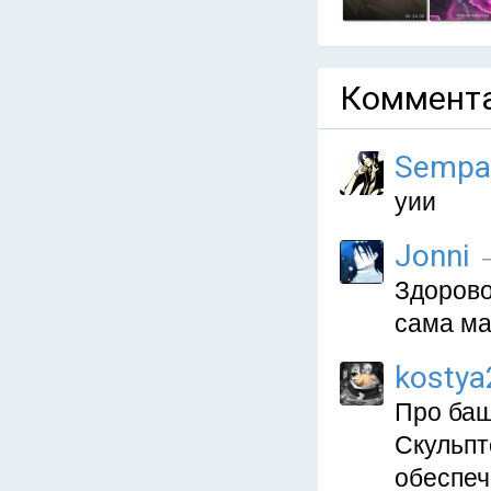
Коммента
Sempa
уии
Jonni
—
Здорово
сама м
kosty
Про баш
Скульп
обеспеч