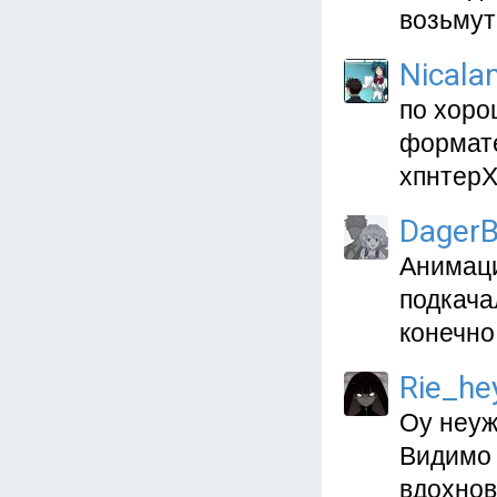
возьмут
Nicala
по хоро
формате
хпнтерХ
DagerB
Анимаци
подкача
конечно
Rie_he
Оу неуж
Видимо 
вдохнов