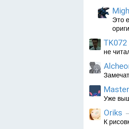
Migh
Это е
ориги
TK072
не чита
Alcheo
Замечат
Maste
Уже выш
Oriks
—
К рисовк