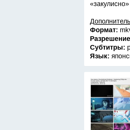
«закулисно»
Дополнител
Формат:
mk
Разрешени
Субтитры:
Язык:
японс