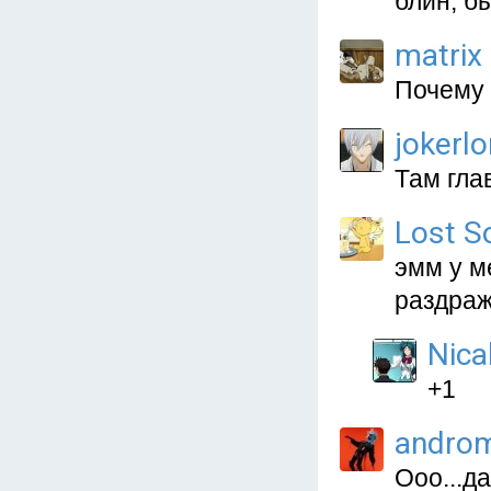
блин, б
matrix
Почему 
jokerl
Там гла
Lost S
эмм у м
раздра
Nica
+1
andro
Ооо...д