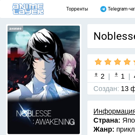
Торренты
Telegram-ча
аниме
Noblesse
2
|
1
|
Cоздан:
13 ф
Информация
Страна:
Япо
Жанр:
прикл