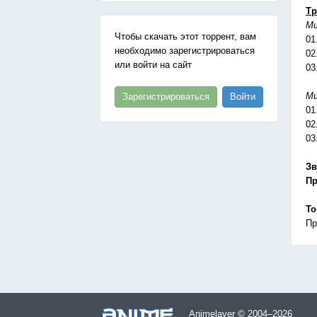
Тр
Mu
Чтобы скачать этот торрент, вам
01
необходимо зарегистрироваться
02
или войти на сайт
03
Mu
Зарегистрироваться
Войти
01
02
03
Зв
Пр
То
Пр
Animelayer © 2004–2026