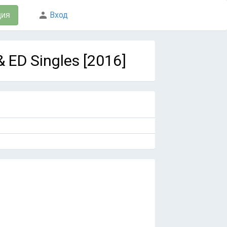
Вход
ция
 ED Singles [2016]