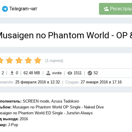
Telegram-чат
Регистра
usaigen no Phantom World - OP &
(
1
оценка)
2
|
0
|
62.48 MB
|
xvote
|
1511
|
52
новлён:
25 февраля 2016 в 12:32
|
Cоздан:
27 января 2016 в 17:16
полнитель:
SCREEN mode, Azusa Tadokoro
ьбом:
Musaigen no Phantom World OP Single - Naked Dive
saigen no Phantom World ED Single - Junshin Always
д выхода:
2016
нр:
J-Pop