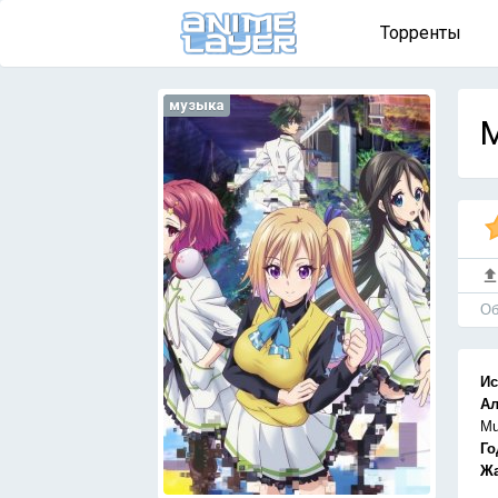
Торренты
музыка
M
Об
Ис
Ал
Mu
Го
Жа