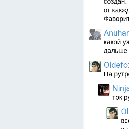
создан.
от какж
Фаворит
Anuhar
какой у
дальше 
Oldefo
На рутр
Ninj
ток р
Ol
вс