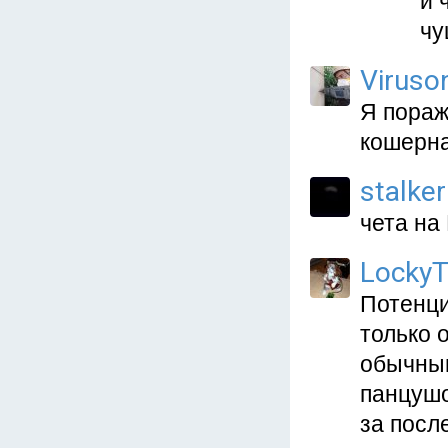
и 
чу
Viruso
Я пораж
кошерна
stalke
чета на
LockyT
Потенци
только 
обычным
панцушо
за посл