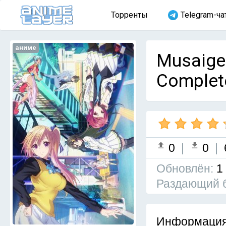
Торренты
Telegram-ча
аниме
Musaige
Complet
0
|
0
|
Обновлён:
1
Раздающий 
Информация