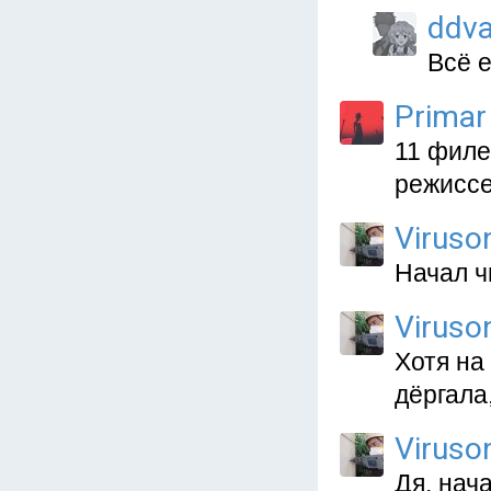
ddva
Всё 
Primar
11 филе
режиссер
Viruso
Начал ч
Viruso
Хотя на
дёргала
Viruso
Дя, нач