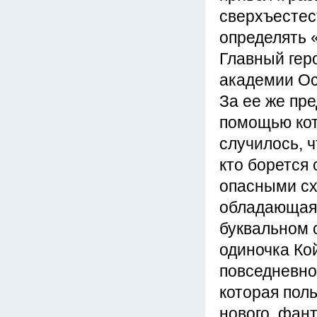
сверхъестес
определять 
Главный гер
академии Ос
За ее же пр
помощью кот
случилось, 
кто борется
опасными сх
обладающая 
буквальном 
одиночка Ко
повседневно
которая пол
нового, фан