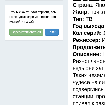
Страна:
Япо
Жанр:
прик
Чтобы скачать этот торрент, вам
необходимо зарегистрироваться
Тип:
ТВ
или войти на сайт
Год выхода
Кол серий:
Зарегистрироваться
Войти
Режиссер:
И
Продолжит
Описание:
Разнопланов
ведь они зап
Таких незем
чудеса на с
подверглись 
станции, пр
привел к ра