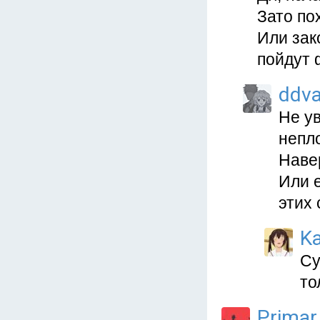
Зато по
Или зак
пойдут 
ddva
Не ув
непл
Навер
Или 
этих 
Ka
Су
то
Primar