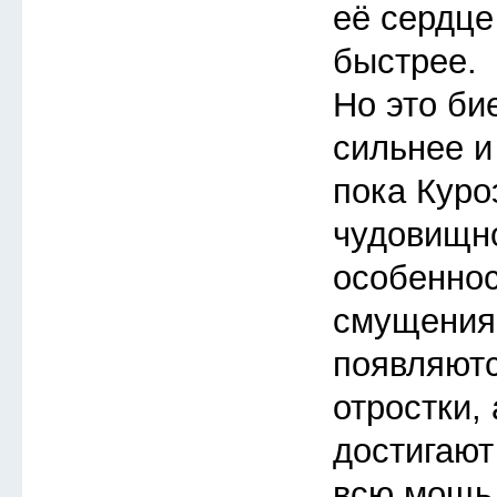
её сердце
быстрее.
Но это би
сильнее и
пока Куро
чудовищно
особеннос
смущения
появляют
отростки,
достигают
всю мощь 