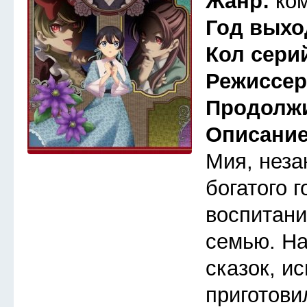
Жанр:
ко
Год выхо
Кол сери
Режиссе
Продолж
Описани
Мия, неза
богатого 
воспитани
семью. Н
сказок, и
приготови