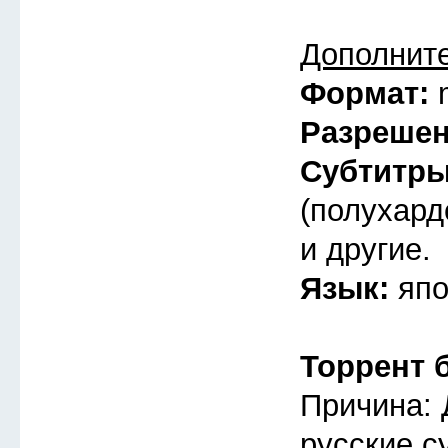
Дополнит
Формат:
Разреше
Субтитр
(полухард
и другие.
Язык:
япо
Торрент 
Причина: 
русские с