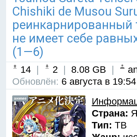
Chishiki de Musou Su
реинкарнированный
не имеет себе равны
(1—6)
14
|
2
|
8.08 GB
|
an
Обновлён:
6 августа в 19:54
аниме
Информац
Страна:
Я
Тип:
ТВ