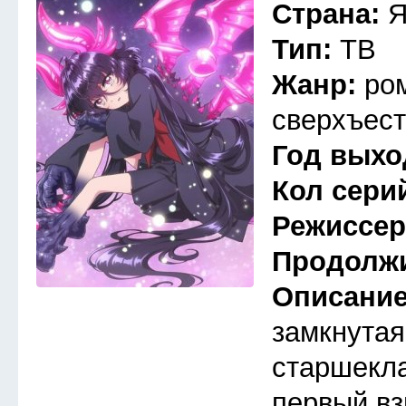
Страна:
Я
Тип:
ТВ
Жанр:
ро
сверхъест
Год выхо
Кол сери
Режиссе
Продолж
Описани
замкнутая
старшекла
первый вз