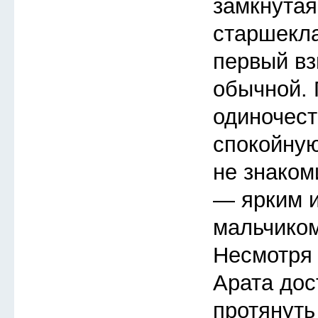
замкнутая
старшекла
первый вз
обычной.
одиночест
спокойную
не знаком
— ярким 
мальчиком
Несмотря 
Арата дос
протянуть