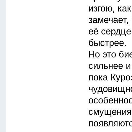
изгою, ка
замечает, 
её сердце
быстрее.
Но это би
сильнее и
пока Куро
чудовищно
особеннос
смущения
появляют