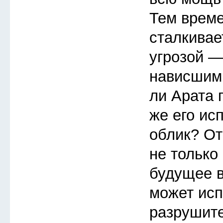
Тем врем
сталкивае
угрозой —
нависшим
ли Арата 
же его ис
облик? От
не только 
будущее в
может исп
разрушит