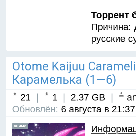
Торрент 
Причина: 
русские с
Otome Kaijuu Caramel
Карамелька (1—6)
21
|
1
|
2.37 GB
|
an
Обновлён:
6 августа в 21:37
аниме
Информац