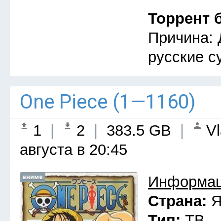
Торрент 
Причина: 
русские с
One Piece (1—1160)
1
|
2
|
383.5 GB
|
Vl
августа в 20:45
аниме
Информац
Страна:
Я
Тип:
ТВ