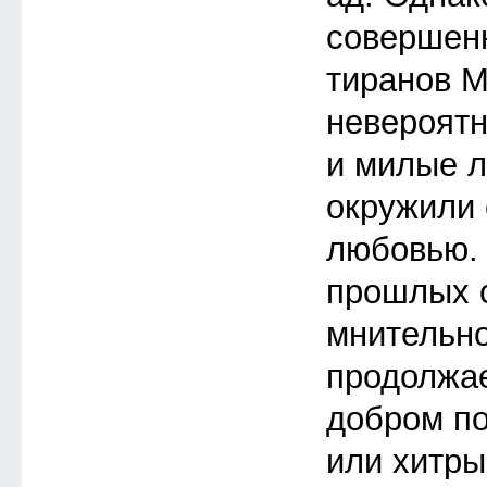
совершенн
тиранов М
невероятн
и милые л
окружили 
любовью. 
прошлых с
мнительно
продолжае
добром по
или хитры