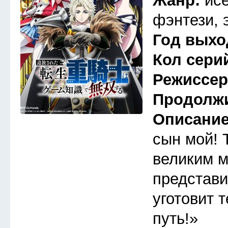
Жанр:
ис
фэнтези, 
Год выхо
Кол сери
Режиссе
Продолж
Описани
сын мой! 
великим м
представи
уготовит 
путь!»