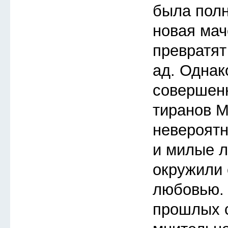
была полн
новая мач
превратят
ад. Однак
совершенн
тиранов М
невероятн
и милые л
окружили 
любовью. 
прошлых с