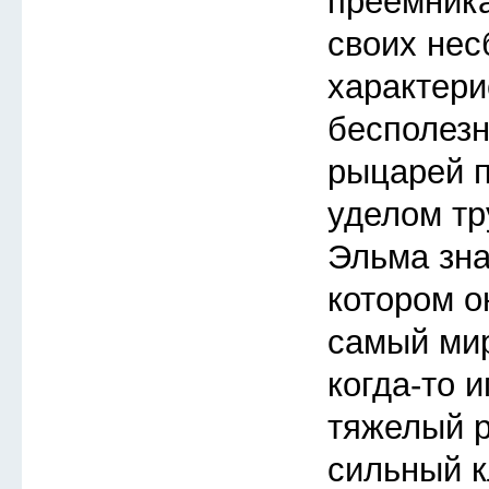
преемника
своих не
характери
бесполезн
рыцарей п
уделом тр
Эльма зна
котором о
самый мир
когда-то 
тяжелый 
сильный к