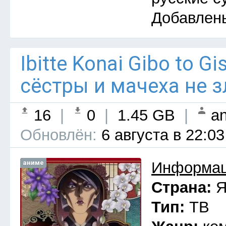
Добавлен
Ibitte Konai Gibo to G
сёстры и мачеха не з
16
|
0
|
1.45 GB
|
an
Обновлён:
6 августа в 22:03
аниме
Информац
Страна:
Я
Тип:
ТВ