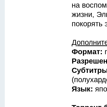
на воспом
жизни, Эл
покорять 
Дополнит
Формат:
Разреше
Субтитр
(полухард
Язык:
япо