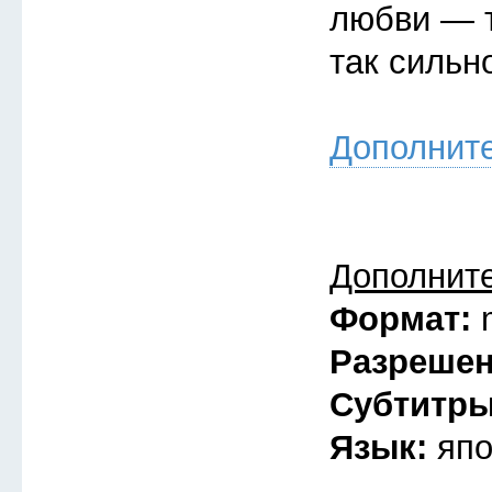
любви — т
так сильн
Дополнит
Дополнит
Формат:
Разреше
Субтитр
Язык:
япо