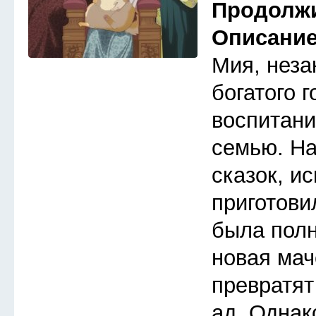
Продолж
Описани
Мия, неза
богатого 
воспитани
семью. Н
сказок, и
приготови
была полн
новая мач
превратят
ад. Однак