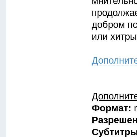
мнительно
продолжае
добром по
или хитры
Дополнит
Дополнит
Формат:
Разреше
Субтитр