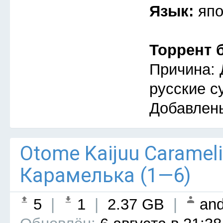
Язык:
япо
Торрент 
Причина: 
русские с
Добавлен
Otome Kaijuu Caramel
Карамелька (1—6)
5
|
1
|
2.37 GB
|
and