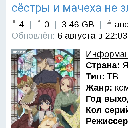
сёстры и мачеха не з
4
|
0
|
3.46 GB
|
and
Обновлён:
6 августа в 22:03
аниме
Информац
Страна:
Я
Тип:
ТВ
Жанр:
ко
Год выхо
Кол сери
Режиссе