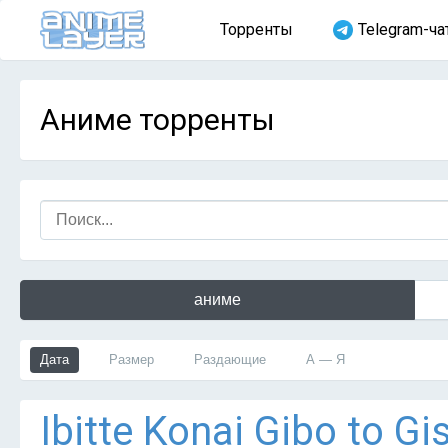
Торренты
Telegram-ча
Аниме торренты
аниме
Дата
Размер
Раздающие
А — Я
Ibitte Konai Gibo to G