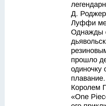
легендарн
Д. Роджер
Луффи меч
Однажды 
дьявольск
резиновым
прошло де
одиночку 
плавание.
Королем П
«One Piec
его прикл