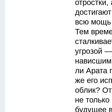
отростки,
достигают
всю мощь 
Тем врем
сталкивае
угрозой —
нависшим
ли Арата 
же его ис
облик? От
не только 
будущее в