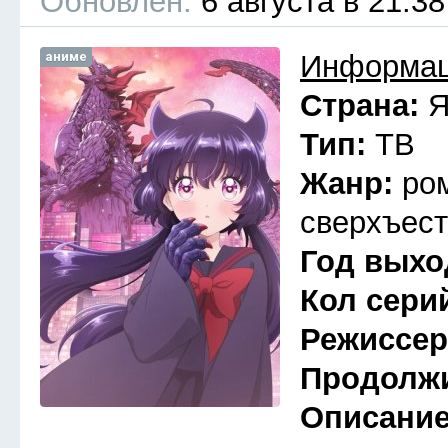
Обновлён:
6 августа в 21:38
аниме
Информац
Страна:
Я
Тип:
ТВ
Жанр:
ро
сверхъест
Год выхо
Кол сери
Режиссе
Продолж
Описани