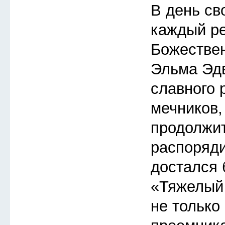
В день св
каждый ре
Божествен
Эльма Эдв
славного 
мечников,
продолжит
распоряди
достался
«Тяжелый 
не только