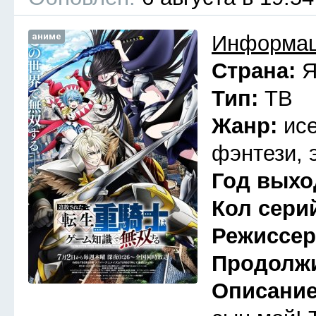
аниме
Информац
Страна:
Я
Тип:
ТВ
Жанр:
ис
фэнтези, 
Год выхо
Кол сери
Режиссе
Продолж
Описани