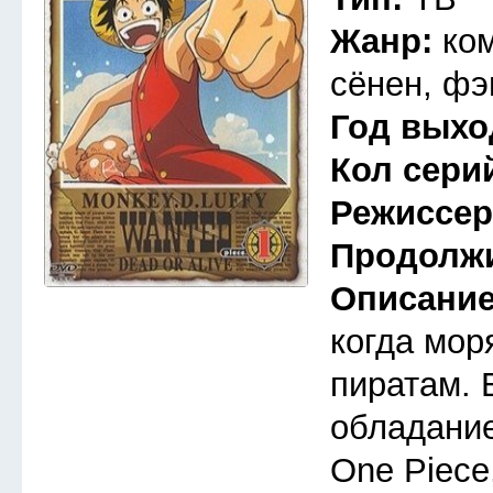
Жанр:
ко
сёнен, фэ
Год выхо
Кол сери
Режиссе
Продолж
Описани
когда мор
пиратам. 
обладани
One Piece