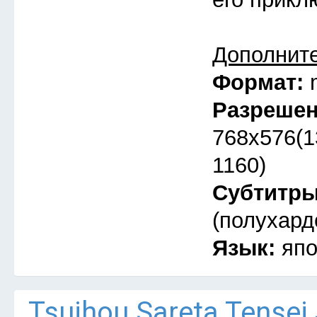
Дополнит
Формат:
Разреше
768x576(1
1160)
Субтитр
(полухард
Язык:
япо
Tsuihou Sareta Tensei