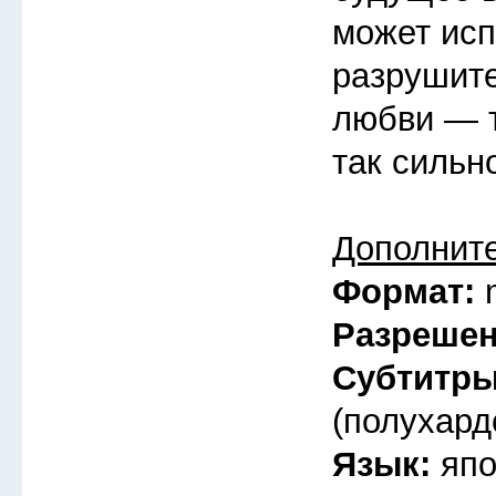
может исп
разрушит
любви — т
так сильн
Дополнит
Формат:
Разреше
Субтитр
(полухард
Язык:
япо