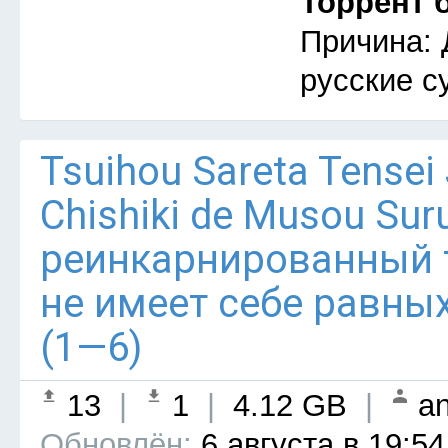
Торрент 
Причина: 
русские с
Tsuihou Sareta Tensei
Chishiki de Musou Su
реинкарнированный
не имеет себе равны
(1—6)
13
|
1
|
4.12 GB
|
an
Обновлён:
6 августа в 19:54