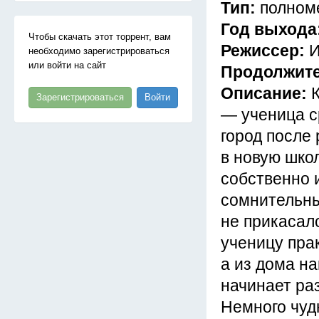
Тип:
полном
Год выхода
Чтобы скачать этот торрент, вам
Режиссер:
И
необходимо зарегистрироваться
или войти на сайт
Продолжит
Описание:
К
Зарегистрироваться
Войти
— ученица с
город после
в новую шко
собственно и
сомнительны
не прикасал
ученицу прак
а из дома на
начинает ра
Немного чуд