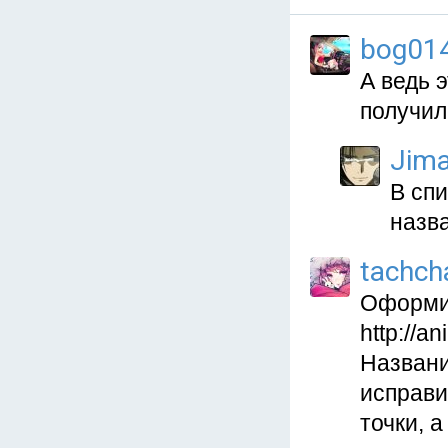
bog01
А ведь 
получил
Jima
В спи
назв
tachch
Оформит
http://a
Названи
исправи
точки, 