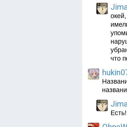
Jima
окей,
имели
упоми
нару
убра
что п
hukin0
Названи
названи
Jima
Есть!
OhneW