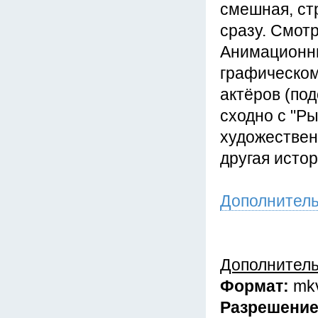
смешная, ст
сразу. Смотр
Анимационны
графическом
актёров (под
сходно с "Р
художественн
другая истор
Дополнител
Дополнител
Формат:
mk
Разрешени