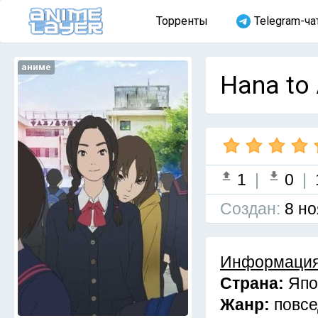
Торренты
Telegram-ча
аниме
Hana to 
1
|
0
|
Cоздан:
8 но
Информация
Страна:
Япо
Жанр:
повсе