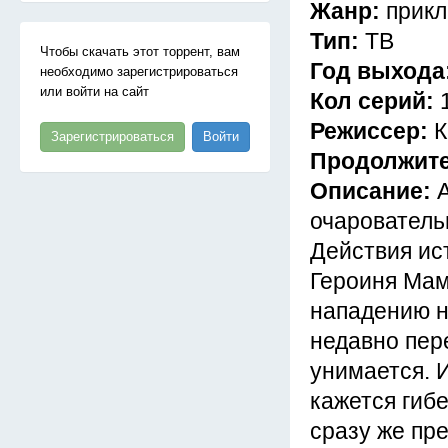
Жанр:
прик
Тип:
ТВ
Чтобы скачать этот торрент, вам
Год выхода
необходимо зарегистрироваться
или войти на сайт
Кол серий:
Режиссер:
К
Зарегистрироваться
Войти
Продолжит
Описание:
очарователь
Действия ис
Героиня Мам
нападению н
недавно пер
унимается. И
кажется гиб
сразу же пр