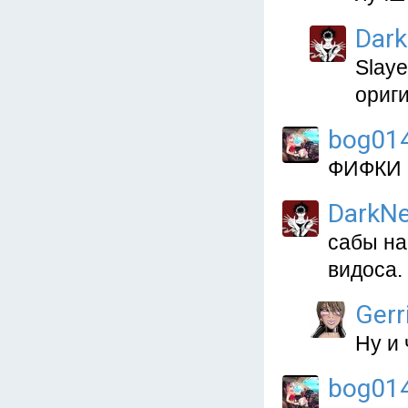
Dark
Slaye
ориг
bog01
ФИФКИ
DarkNe
сабы на
видоса.
Gerri
Ну и 
bog01