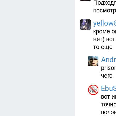
Подходя
посмотр
yellow
кроме o
нет) во
то еще
And
priso
чего
Ebu
вот и
точн
поло