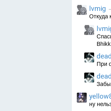
lvmig
—
Откуда 
lvmi
Спаси
Bhikk
dea
При 
dea
Забы
yellow
ну нель