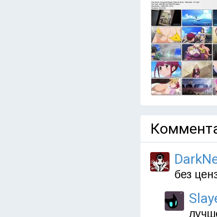
Коммента
DarkNe
без ценз
Slay
лучше