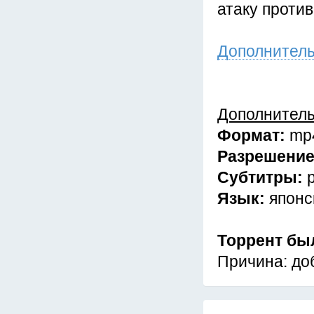
атаку против
Дополнител
Дополнител
Формат:
mp
Разрешени
Субтитры:
Язык:
японс
Торрент бы
Причина: доб