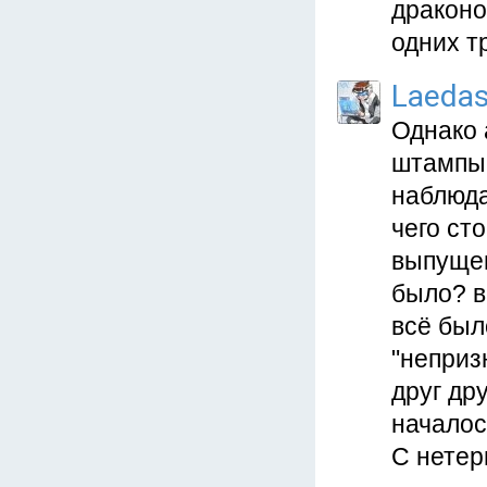
драконо
одних т
Laeda
Однако 
штампы,
наблюда
чего ст
выпущен
было? в
всё был
"неприз
друг дру
началос
С нетер