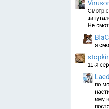
Viruso
Смотрю 
запуталс
Не смот
Bla
я смо
stopki
11-я сер
Lae
по мо
насти
ему н
посто