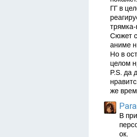
ГГ в це
реагиру
трямка-
Сюжет с
аниме н
Но в ос
целом н
P.S. да
нравитс
же врем
Para
В пр
персо
ок.