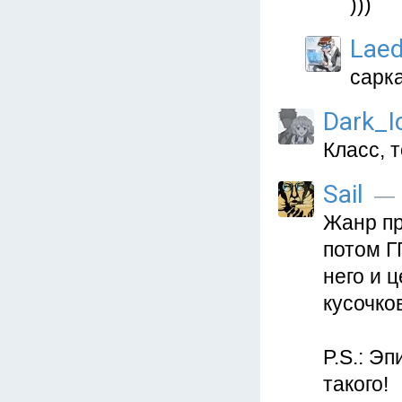
)))
Lae
сарк
Dark_I
Класс, 
Sail
— 6
Жанр пр
потом ГГ
него и 
кусочков
P.S.: Э
такого!