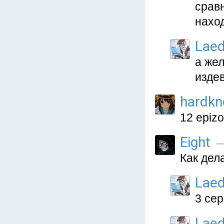
срав
нахо
Lae
а жел
изде
hardkn
12 epizo
Eight
—
Как дел
Lae
3 сер
Lae