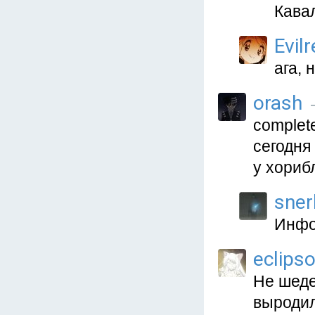
Кава
Evil
ага,
orash
—
complet
сегодня
у хориб
sner
Инфо
eclips
Не шеде
выродил