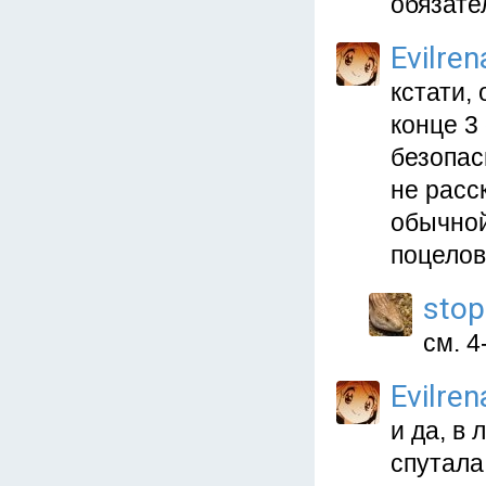
обязате
Evilren
кстати,
конце 3
безопас
не расск
обычной
поцелов
stop
см. 
Evilren
и да, в
спутала