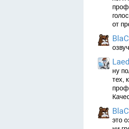
проф
голос
от п
Bla
озвуч
Lae
ну по
тех, 
проф
Каче
Bla
это о
ни гр