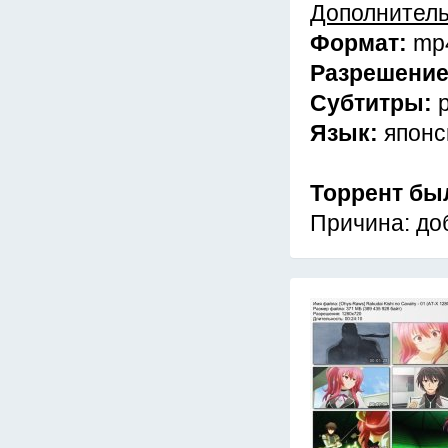
Дополнител
Формат:
mp
Разрешени
Субтитры:
Язык:
японс
Торрент бы
Причина: до