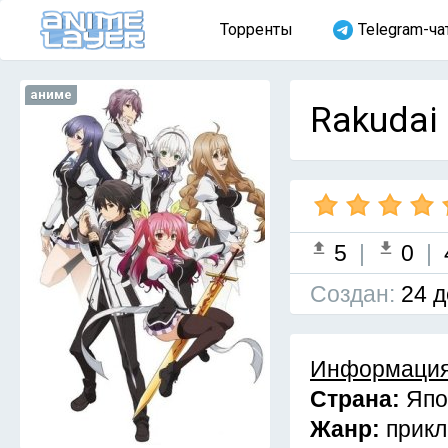
Торренты
Telegram-ча
аниме
Rakudai 
5
|
0
|
Cоздан:
24 д
Информация
Страна:
Япо
Жанр:
прик