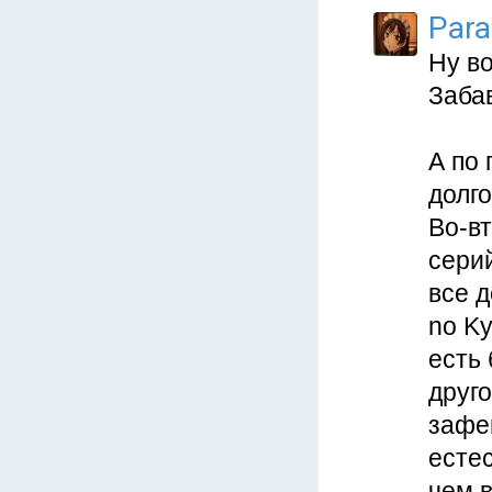
Para
Ну во
Забав
А по 
долг
Во-вт
серий
все 
no Ky
есть
друго
зафей
естес
чем 