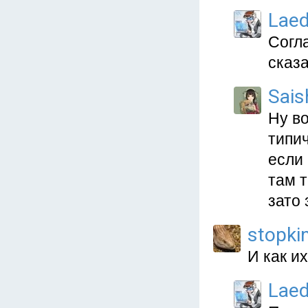
Lae
Согла
сказа
Sais
Ну в
типич
если 
там 
зато
stopki
И как и
Lae