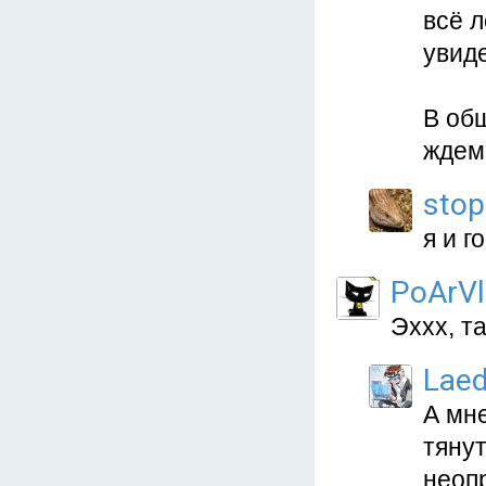
всё л
увид
В общ
ждем 
stop
я и г
PoArVl
Эххх, та
Lae
А мн
тянут
неопр