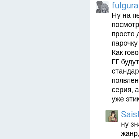
fulgura
Ну на п
посмотр
просто 
парочку 
Как гов
ГГ буду
стандар
появлен
серия, а
уже этим
Sais
ну зн
жанр,