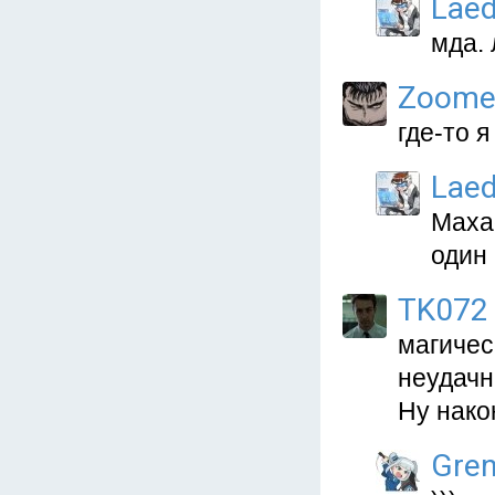
Lae
мда. 
Zoome
где-то я
Lae
Махао
один 
TK072
магичес
неудачн
Ну након
Gren