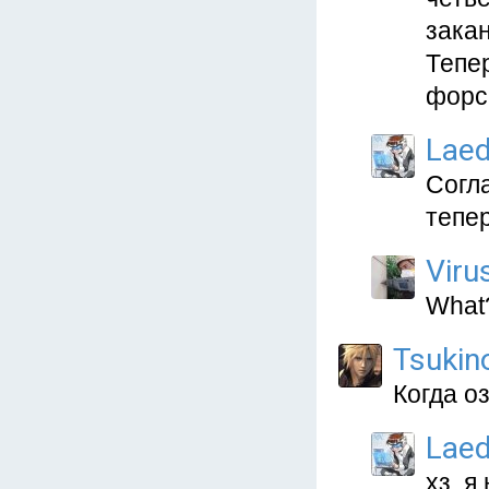
закан
Тепер
форс
Lae
Согл
тепе
Viru
What?
Tsukin
Когда оз
Lae
хз. я