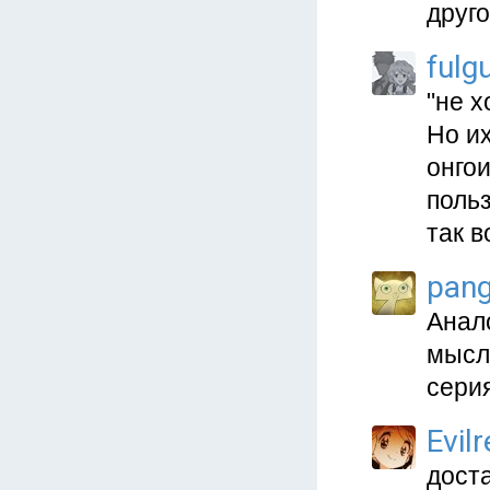
друг
fulgu
"не х
Но и
онгои
поль
так в
pang
Анало
мысл
серия
Evil
дост