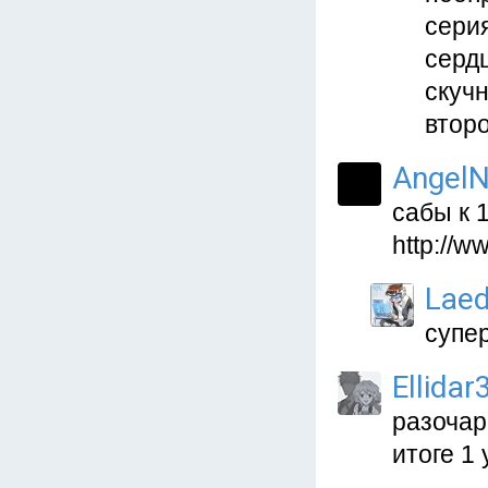
серия
серд
скуч
второ
AngelN
сабы к 
http://
Lae
супер
Ellidar
разочар
итоге 1 