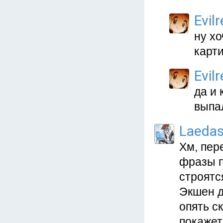
Evil
ну хо
карти
Evil
да и 
выпал
Laeda
Хм, пер
фразы п
строятс
Экшен д
опять с
покажет