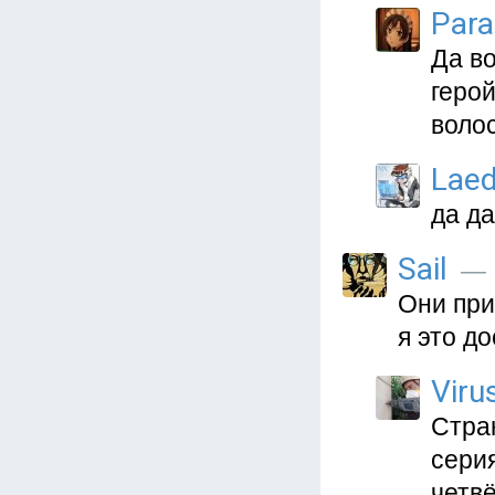
Para
Да во
герой
волос
Lae
да д
Sail
— 2
Они при
я это д
Viru
Стра
серия
четв