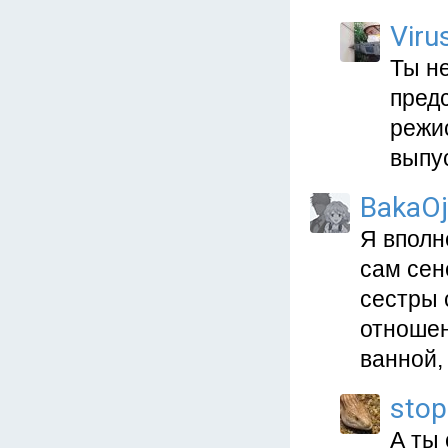
Viru
Ты не
пред
режи
выпус
BakaOj
Я вполн
сам сен
сестры 
отношен
ванной,
stop
А ты 