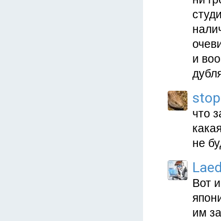
студ
нали
очеви
и воо
дубля
stop
что з
кака
не бу
Lae
Вот и
япон
им за