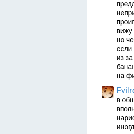
пред
непри
проиг
вижу 
но че
если 
из за
бана
на ф
Evil
в об
вполн
нарис
иног