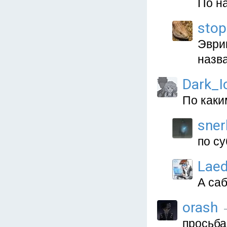
По н
stop
Эврик
назв
Dark_I
По каки
sner
по с
Lae
А са
orash
—
просьба