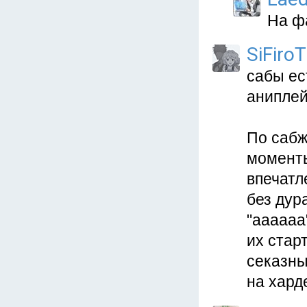
На ф
SiFiroT
сабы ес
аниплей
По сабж
моменты
впечатл
без дур
"аааааа
их стар
секазны
на харде