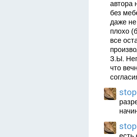
автора 
без мебе
даже не
плохо (
все ост
произво
З.Ы. Не
что веч
согласия
stop
разре
начин
stop
есть 