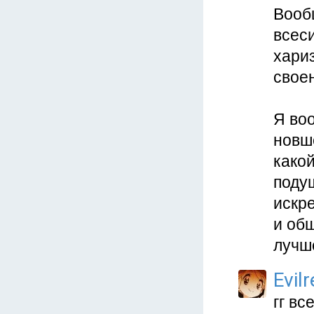
Вооб
всес
хари
свое
Я во
новш
какой
поду
искре
и об
лучш
Evil
гг вс