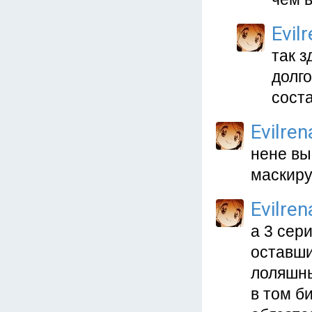
Evil
так з
долго
соста
Evilren
нене вы
маскиру
Evilren
а 3 сер
оставши
лоляшны
в том би