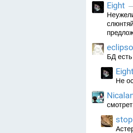
Eight
—
Неужели
слюнтяй
предлож
eclips
БД есть
Eigh
Не о
Nicala
смотрет
stop
Асте