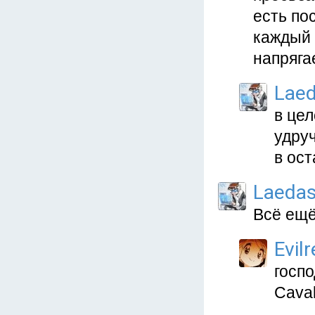
есть по
каждый 
напряга
Lae
в цел
удруч
в ос
Laeda
Всё ещё
Evil
госпо
Caval