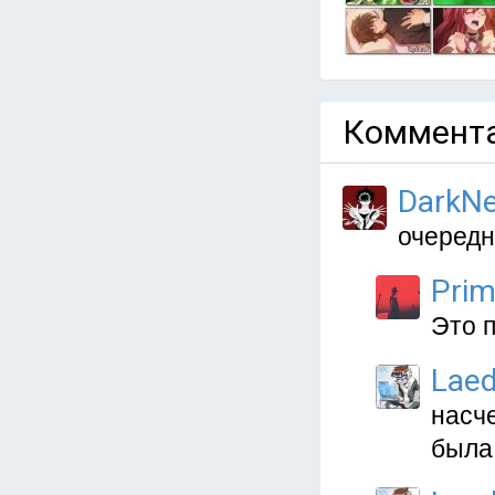
Коммента
DarkNe
очередн
Prim
Это п
Lae
насче
была