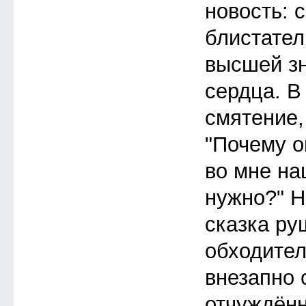
новость: 
блистател
высшей зн
сердца. 
смятение,
"Почему о
во мне на
нужно?" Н
сказка ру
обходител
внезапно 
отчуждённ