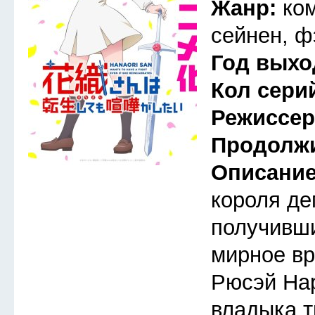
Жанр:
ко
сейнен, ф
Год выхо
Кол сери
Режиссе
Продолж
Описани
короля де
получивши
мирное вр
Рюсэй На
владыка т