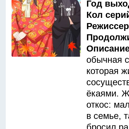
Год выхо
Кол сери
Режиссе
Продолж
Описани
обычная 
которая ж
сосуществ
ёкаями. Ж
откос: ма
в семье, 
бросил ра