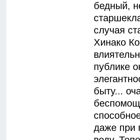
бедный, 
старшекла
случая ст
Хинако Ко
влиятельн
публике 
элегантно
быту... о
беспомощ
способное
даже при 
воду. Теп