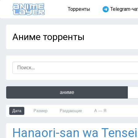
Торренты
Telegram-ча
Аниме торренты
аниме
Дата
Размер
Раздающие
А — Я
Hanaori-san wa Tensei