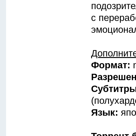
подозрите
с перераб
эмоциона
Дополнит
Формат:
Разреше
Субтитр
(полухард
Язык:
япо