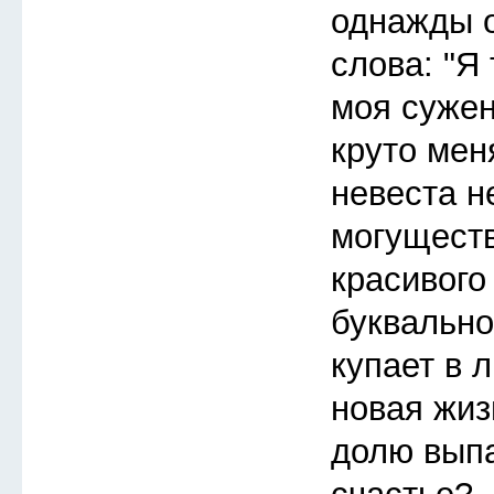
однажды 
слова: "Я 
моя сужен
круто мен
невеста н
могуществ
красивого
буквально
купает в 
новая жиз
долю выпа