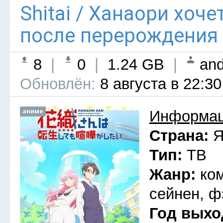
Shitai / Ханаори хоч
после перерождения 
8
|
0
|
1.24 GB
|
and
Обновлён:
8 августа в 22:30
аниме
Информац
Страна:
Я
Тип:
ТВ
Жанр:
ко
сейнен, ф
Год выхо