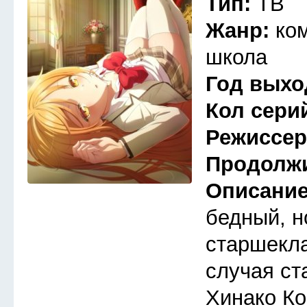
Тип:
ТВ
Жанр:
ко
школа
Год выхо
Кол сери
Режиссе
Продолж
Описани
бедный, 
старшекла
случая ст
Хинако Ко