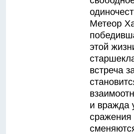
свободное
одиночест
Метеор Ха
победивша
этой жизн
старшекл
встреча з
становитс
взаимоот
и вражда 
сражения 
сменяютс