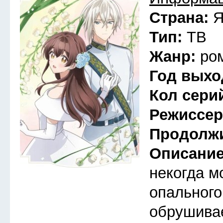
Страна:
Я
Тип:
ТВ
Жанр:
ро
Год выхо
Кол сери
Режиссе
Продолж
Описани
некогда м
опального
обрушива