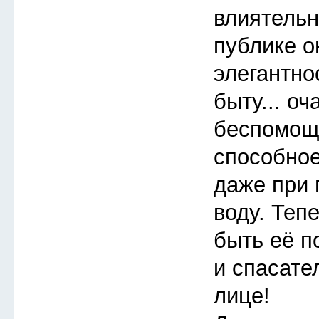
влиятельн
публике 
элегантно
быту... о
беспомощ
способное
даже при 
воду. Теп
быть её п
и спасате
лице!