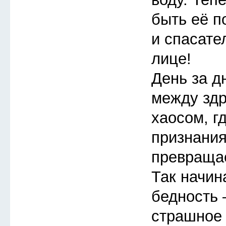
быть её п
и спасате
лице!
День за д
между зд
хаосом, г
признания
превращае
Так начин
бедность 
страшное 