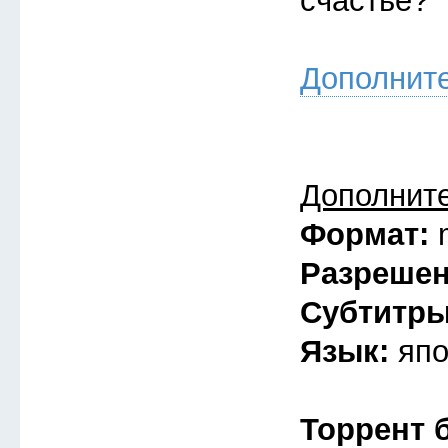
счастье?
Дополнит
Дополнит
Формат:
Разреше
Субтитр
Язык:
япо
Торрент 