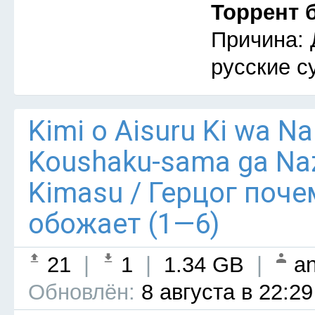
Торрент 
Причина: 
русские с
Kimi o Aisuru Ki wa Nai 
Koushaku-sama ga Naz
Kimasu / Герцог поче
обожает (1—6)
21
|
1
|
1.34 GB
|
an
Обновлён:
8 августа в 22:29