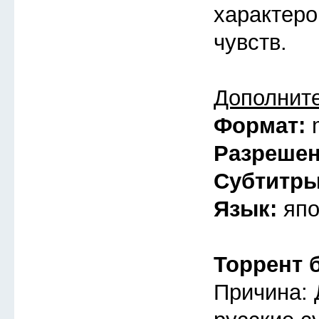
характеро
чувств.
Дополнит
Формат:
Разреше
Субтитр
Язык:
япо
Торрент 
Причина: 