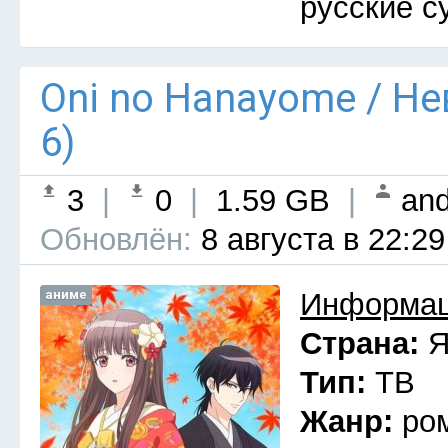
русские с
Oni no Hanayome / Н
6)
3
|
0
|
1.59 GB
|
and
Обновлён:
8 августа в 22:29
аниме
Информац
Страна:
Я
Тип:
ТВ
Жанр:
ро