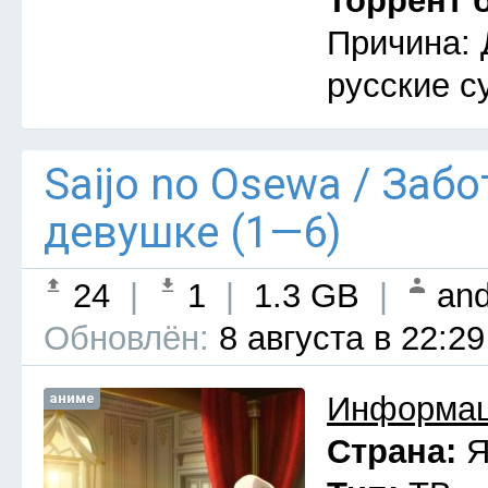
Торрент 
Причина: 
русские с
Saijo no Osewa / Заб
девушке (1—6)
24
|
1
|
1.3 GB
|
and
Обновлён:
8 августа в 22:29
аниме
Информац
Страна:
Я