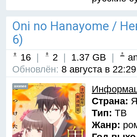
Oni no Hanayome / Н
6)
16
|
2
|
1.37 GB
|
an
Обновлён:
8 августа в 22:29
аниме
Информац
Страна:
Я
Тип:
ТВ
Жанр:
ро
Год выхо