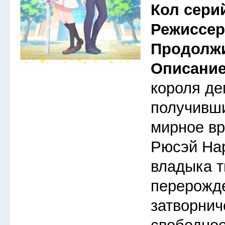
Кол сери
Режиссе
Продолж
Описани
короля де
получивши
мирное вр
Рюсэй На
владыка т
перерожд
затворнич