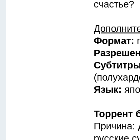
счастье?
Дополнит
Формат:
Разреше
Субтитр
(полухард
Язык:
япо
Торрент 
Причина: 
русские с