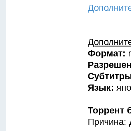
Дополнит
Дополнит
Формат:
Разреше
Субтитр
Язык:
япо
Торрент 
Причина: 