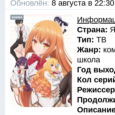
Обновлён:
8 августа в 22:30
аниме
Информац
Страна:
Я
Тип:
ТВ
Жанр:
ко
школа
Год выхо
Кол сери
Режиссе
Продолж
Описани