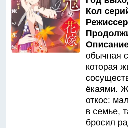
Кол сери
Режиссе
Продолж
Описани
обычная 
которая ж
сосуществ
ёкаями. Ж
откос: ма
в семье, 
бросил ра