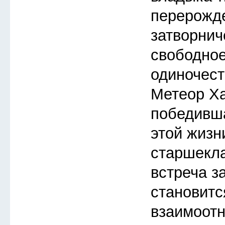
перерожд
затворнич
свободное
одиночест
Метеор Ха
победивша
этой жизн
старшекл
встреча з
становитс
взаимоот