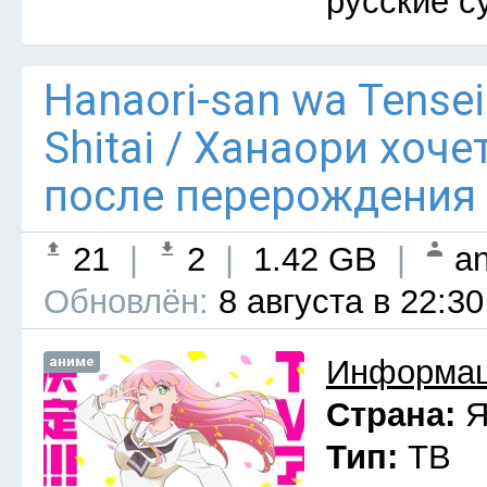
русские с
Hanaori-san wa Tensei
Shitai / Ханаори хоч
после перерождения 
21
|
2
|
1.42 GB
|
an
Обновлён:
8 августа в 22:30
аниме
Информац
Страна:
Я
Тип:
ТВ