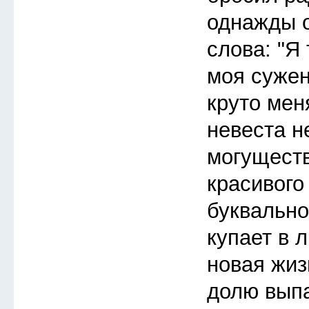
однажды 
слова: "Я 
моя сужен
круто мен
невеста н
могуществ
красивого
буквально
купает в 
новая жиз
долю выпа