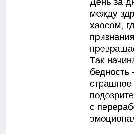
День за д
между зд
хаосом, г
признания
превращае
Так начин
бедность 
страшное 
подозрите
с перераб
эмоциона