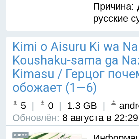
Причина: 
русские с
Kimi o Aisuru Ki wa Nai 
Koushaku-sama ga Naz
Kimasu / Герцог поче
обожает (1—6)
5
|
0
|
1.3 GB
|
andr
Обновлён:
8 августа в 22:29
аниме
Информац