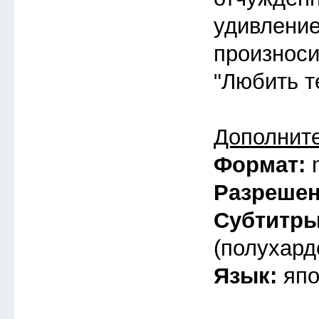
удивлени
произноси
"Любить т
Дополнит
Формат:
Разреше
Субтитр
(полухард
Язык:
япо