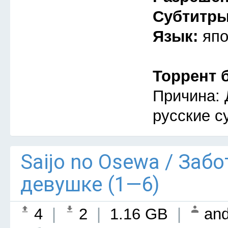
Субтитр
Язык:
япо
Торрент 
Причина: 
русские с
Saijo no Osewa / Заб
девушке (1—6)
4
|
2
|
1.16 GB
|
and