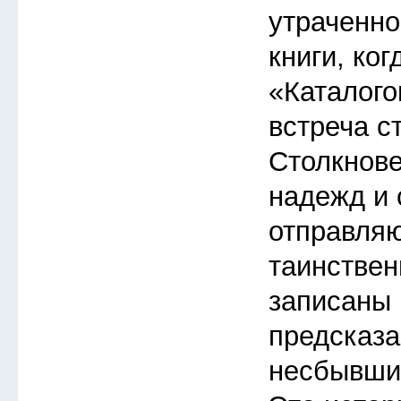
утраченно
книги, ког
«Каталого
встреча с
Столкнов
надежд и 
отправляю
таинствен
записаны 
предсказа
несбывшие