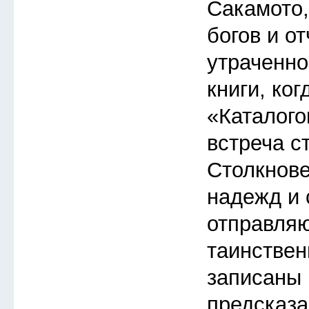
Сакамото
богов и о
утраченно
книги, ког
«Каталого
встреча с
Столкнов
надежд и 
отправляю
таинствен
записаны 
предсказа