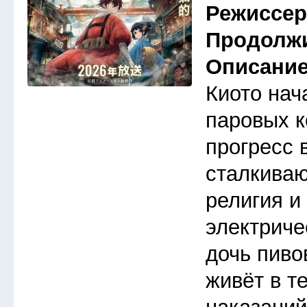
Режиссе
Продолж
Описани
Киото нач
паровых к
прогресс 
сталкива
религия и
электриче
дочь пиво
живёт в т