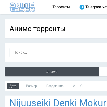
Торренты
Telegram-ча
Аниме торренты
аниме
Дата
Размер
Раздающие
А — Я
Nijuuseiki Denki Mokur