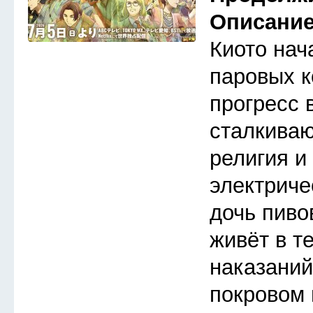
Описани
Киото нач
паровых к
прогресс 
сталкива
религия и
электриче
дочь пиво
живёт в т
наказаний
покровом 