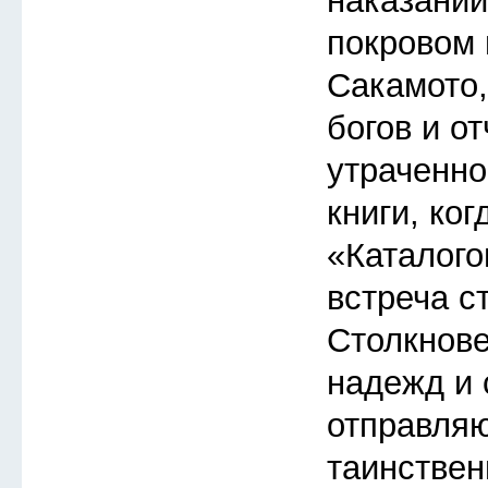
наказаний
покровом 
Сакамото
богов и о
утраченно
книги, ког
«Каталого
встреча с
Столкнов
надежд и 
отправляю
таинствен