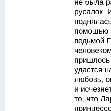
не была р
русалок. 
поднялась
помощью з
ведьмой Г
человеком
пришлось 
удастся н
любовь, о
и исчезне
то, что Л
принцессо