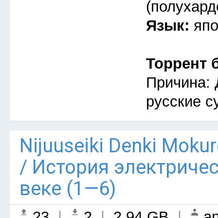
(полухард
Язык:
япо
Торрент 
Причина: 
русские с
Nijuuseiki Denki Mokur
/ История электриче
веке (1—6)
23
|
2
|
2.94 GB
|
an