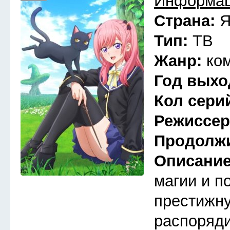
Информац
Страна:
Я
Тип:
ТВ
Жанр:
ко
Год выхо
Кол сери
Режиссе
Продолж
Описани
магии и п
престижну
распоряди