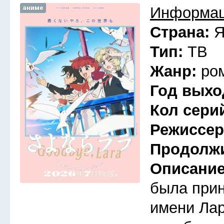
аниме
Информац
Страна:
Я
Тип:
ТВ
Жанр:
ро
Год выхо
Кол сери
Режиссе
Продолж
Описани
была прин
имени Лар