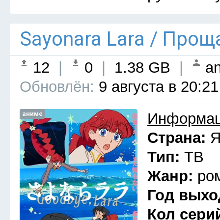
Sayonara Lara / Прощ
12
|
0
|
1.38 GB
|
an
Обновлён:
9 августа в 20:21
аниме
Информац
Страна:
Я
Тип:
ТВ
Жанр:
ро
Год выхо
Кол сери