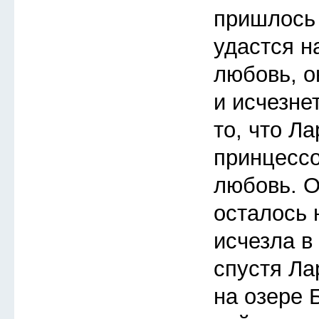
пришлось 
удастся н
любовь, о
и исчезне
то, что Л
принцессо
любовь. О
осталось 
исчезла в
спустя Ла
на озере 