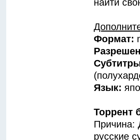
найти св
Дополнит
Формат:
Разреше
Субтитр
(полухард
Язык:
япо
Торрент 
Причина: 
русские с