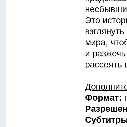
несбывшие
Это истор
взглянуть
мира, что
и разжечь
рассеять 
Дополнит
Формат:
Разреше
Субтитр