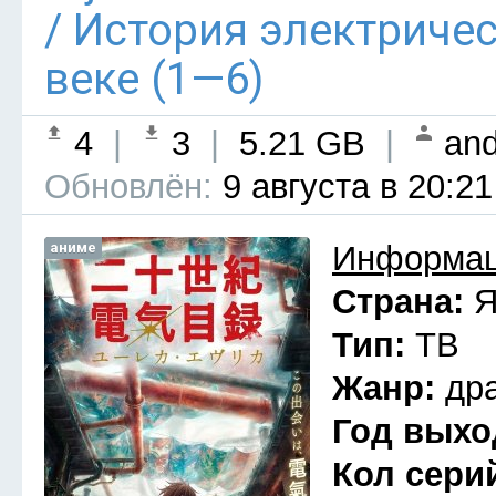
/ История электриче
веке (1—6)
4
|
3
|
5.21 GB
|
and
Обновлён:
9 августа в 20:21
аниме
Информац
Страна:
Я
Тип:
ТВ
Жанр:
др
Год выхо
Кол сери