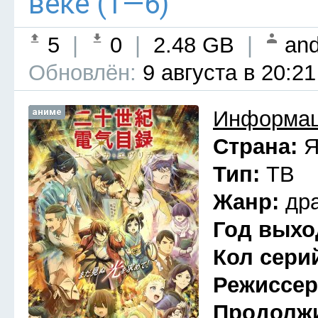
веке (1—6)
5
|
0
|
2.48 GB
|
and
Обновлён:
9 августа в 20:21
аниме
Информац
Страна:
Я
Тип:
ТВ
Жанр:
др
Год выхо
Кол сери
Режиссе
Продолж