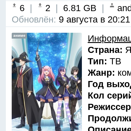
6
|
2
|
6.81 GB
|
and
Обновлён:
9 августа в 20:21
аниме
Информац
Страна:
Я
Тип:
ТВ
Жанр:
ко
Год выхо
Кол сери
Режиссе
Продолж
Описани