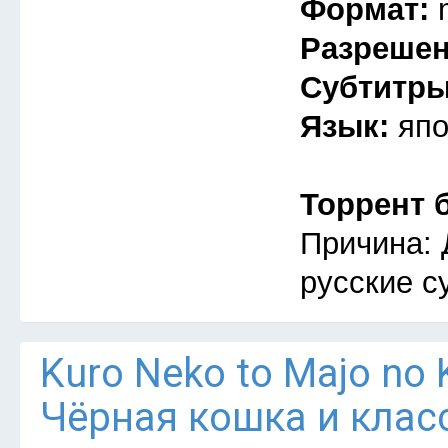
Формат:
Разреше
Субтитр
Язык:
япо
Торрент 
Причина: 
русские с
Kuro Neko to Majo no 
Чёрная кошка и клас