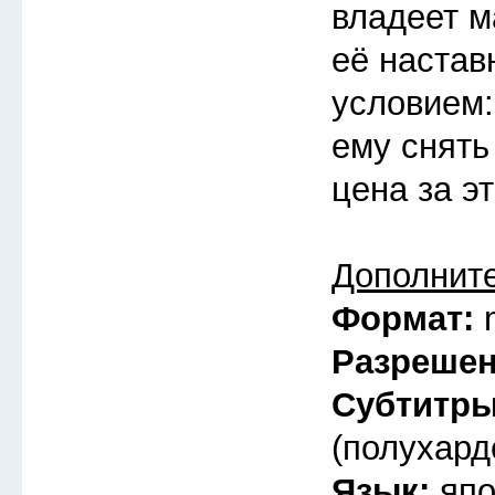
владеет ма
её настав
условием:
ему снять
цена за э
Дополнит
Формат:
Разреше
Субтитр
(полухард
Язык:
япо