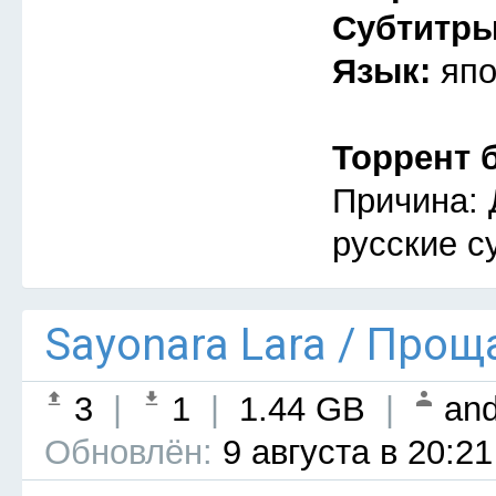
Субтитр
Язык:
япо
Торрент 
Причина: 
русские с
Sayonara Lara / Прощ
3
|
1
|
1.44 GB
|
and
Обновлён:
9 августа в 20:21