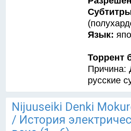
Разреше
Субтитр
(полухард
Язык:
япо
Торрент 
Причина: 
русские с
Nijuuseiki Denki Mokur
/ История электриче