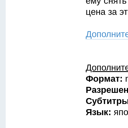
ему снять
цена за э
Дополнит
Дополнит
Формат:
Разреше
Субтитр
Язык:
япо