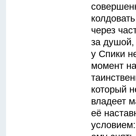
совершен
колдовать
через час
за душой,
у Спики н
момент на
таинствен
который не
владеет ма
её настав
условием: