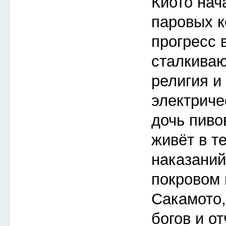
Киото нач
паровых к
прогресс 
сталкива
религия и
электриче
дочь пиво
живёт в т
наказаний
покровом 
Сакамото
богов и о