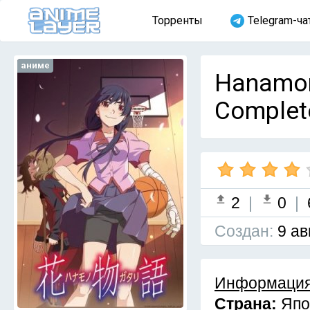
Торренты
Telegram-ча
аниме
Hanamon
Complet
2
|
0
|
Cоздан:
9 ав
Информация
Страна:
Япо