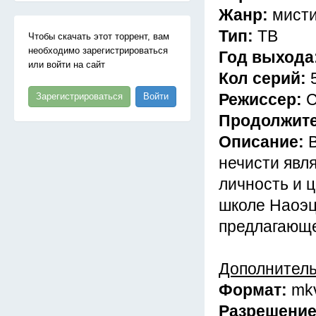
Жанр:
мисти
Тип:
ТВ
Чтобы скачать этот торрент, вам
необходимо зарегистрироваться
Год выхода
или войти на сайт
Кол серий:
Режиссер:
С
Зарегистрироваться
Войти
Продолжит
Описание:
нечисти явл
личность и 
школе Наоэц
предлагающе
Дополнител
Формат:
mk
Разрешени