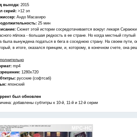
д выхода:
2015
л серий:
>12 эп
жиссер:
Андо Масахиро
одолжительность:
25 мин
исание:
Сюжет этой истории сосредотачивается вокруг лекаря Сираюки
асного яблока - большая редкость в ее стране. Но когда местный глупый
а была вынуждена податься в бега в соседнюю страну. На своем пути, о
торый, в итоге, оказался принцем, и, которому, в конечном счете, она р
полнительно
ормат:
mp4
зрешение:
1280x720
бтитры:
русские (софтсаб)
зык:
японский
ррент был обновлен
ичина: добавлены субтитры к 10-й, 11-й и 12-й серии