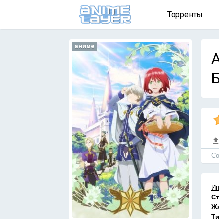
Торренты
аниме
A
Б
Cо
Ин
Ст
Ж
Ти