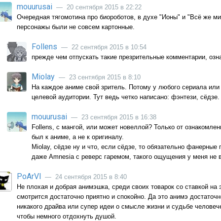
mouurusai
— 20 сентября 2015 в 22:22
Очередная тягомотина про биороботов, в духе "Ионы" и "Всё же ми
персонажы были не совсем картонные.
Follens
— 22 сентября 2015 в 10:54
прежде чем отпускать такие презрительные комментарии, озн
Miolay
— 23 сентября 2015 в 8:10
На каждое аниме свой зритель. Потому у любого сериала или
целевой аудитории. Тут ведь четко написано: фэнтези, сёдзе.
mouurusai
— 23 сентября 2015 в 16:38
Follens, с мангой, или может новеллой? Только от ознакомле
был к аниме, а не к оригиналу.
Miolay, сёдзе ну и что, если сёдзе, то обязательно фанерные 
даже Amnesia с реверс гаремом, такого ощущения у меня не 
PoArVl
— 24 сентября 2015 в 8:40
Не плохая и добрая анимэшка, среди своих товарок со ставкой на 
смотрится достаточно приятно и спокойно. Да это анимэ достаточн
никакого драйва или супер идеи о смысле жизни и судьбе человеч
чтобы немного отдохнуть душой.