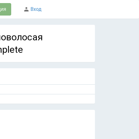
Вход
ция
сноволосая
mplete