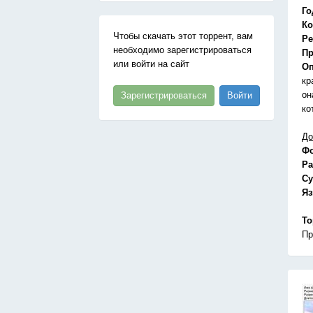
Го
Ко
Чтобы скачать этот торрент, вам
Ре
необходимо зарегистрироваться
Пр
или войти на сайт
Оп
кр
он
Зарегистрироваться
Войти
ко
До
Ф
Ра
Су
Я
То
Пр