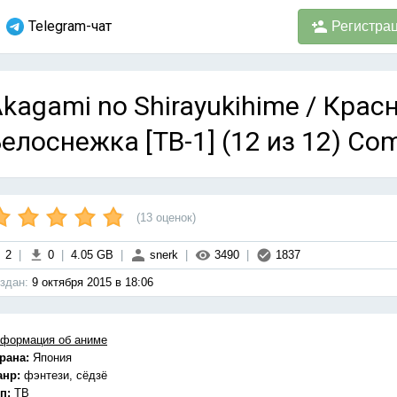
Telegram-чат
Регистра
kagami no Shirayukihime / Кра
елоснежка [ТВ-1] (12 из 12) Co
(
13
оценок)
2
|
0
|
4.05 GB
|
snerk
|
3490
|
1837
здан:
9 октября 2015 в 18:06
формация об аниме
рана:
Япония
анр:
фэнтези, сёдзё
п:
ТВ