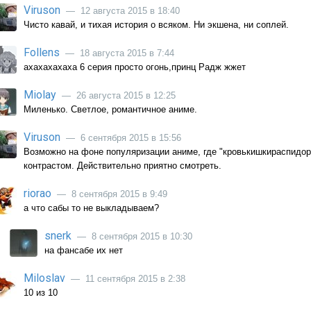
Viruson
— 12 августа 2015 в 18:40
Чисто кавай, и тихая история о всяком. Ни экшена, ни соплей.
Follens
— 18 августа 2015 в 7:44
ахахахахаха 6 серия просто огонь,принц Радж жжет
Miolay
— 26 августа 2015 в 12:25
Миленько. Светлое, романтичное аниме.
Viruson
— 6 сентября 2015 в 15:56
Возможно на фоне популяризации аниме, где "кровькишкираспидор
контрастом. Действительно приятно смотреть.
riorao
— 8 сентября 2015 в 9:49
а что сабы то не выкладываем?
snerk
— 8 сентября 2015 в 10:30
на фансабе их нет
Miloslav
— 11 сентября 2015 в 2:38
10 из 10