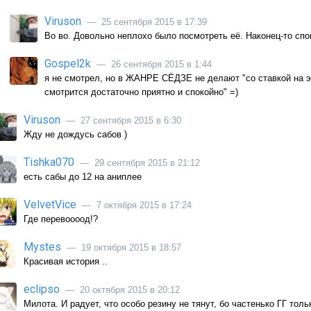
Viruson
— 25 сентября 2015 в 17:39
Во во. Довольно неплохо было посмотреть её. Наконец-то спо
Gospel2k
— 26 сентября 2015 в 1:44
я не смотрел, но в ЖАНРЕ СЁДЗЕ не делают "со ставкой на эк
смотрится достаточно приятно и спокойно" =)
Viruson
— 27 сентября 2015 в 6:30
Жду не дождусь сабов )
Tishka070
— 29 сентября 2015 в 21:12
есть сабы до 12 на аниплее
VelvetVice
— 7 октября 2015 в 17:24
Где перевоооод!?
Mystes
— 19 октября 2015 в 18:57
Красивая история ..
eclipso
— 20 октября 2015 в 20:12
Милота. И радует, что особо резину не тянут, бо частенько ГГ толь