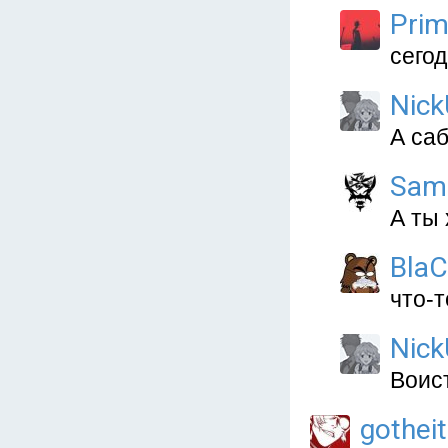
Prim
сего
Nic
А са
Sam
А ты 
Bla
что-
Nic
Воис
gotheit