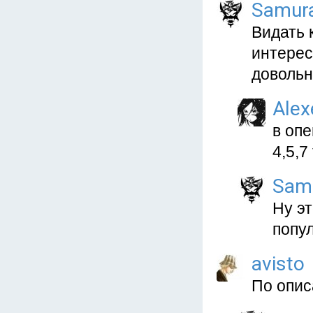
Samur
Видать 
интерес
довольн
Alex
в опе
4,5,7
Sam
Ну э
попу
avisto
По опис