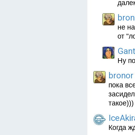
дале
bron
не на
от "л
Gan
Ну по
bronor
пока вс
засидел
такое)))
IceAkir
Когда ж