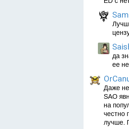
ED с не
Sam
Лучше
ценз
Sais
да з
ее н
OrCan
Даже не
SAO явн
на попу
честно 
лучше. 