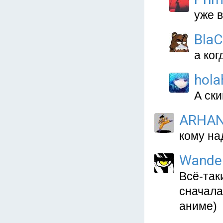
уже 
Bla
а ког
hol
А ски
ARHAN
кому над
Wande
Всё-так
сначала
аниме)