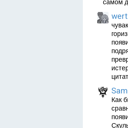
самом д
wert
чувак
гори
появи
подря
превр
истер
цита
Sam
Как б
сравн
появ
Скул