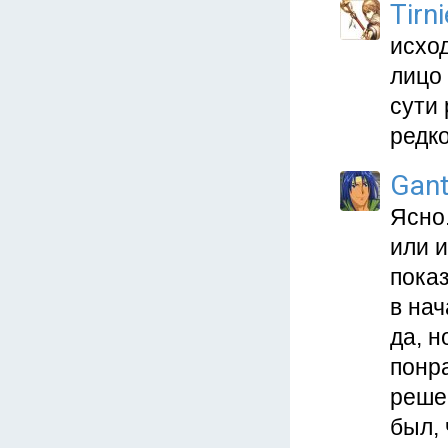
Tirni
исход
лицо 
сути 
редко
Gan
Ясно.
или 
показ
в нач
да, н
понра
реше
был, 