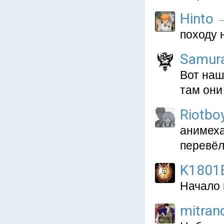
Hinto
—
походу 
Samur
Вот наш
там они
Riotbo
анимеха
перевёл
K1801
Начало 
mitran