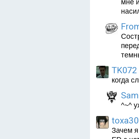
мне и
наси
Fro
Состр
пере
темн
TK072
когда с
Sam
^~^ у
toxa3
Зачем я