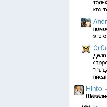
тольк
кто-т
And
помое
этого
OrC
Дело 
стор
"Рыца
писаю
Hinto
—
Шевелис