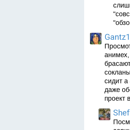
слишк
"сов
"обзо
Gantz
Просмот
анимех,
брасают
сокланы
сидит а
даже об
проект 
Shef
Посм