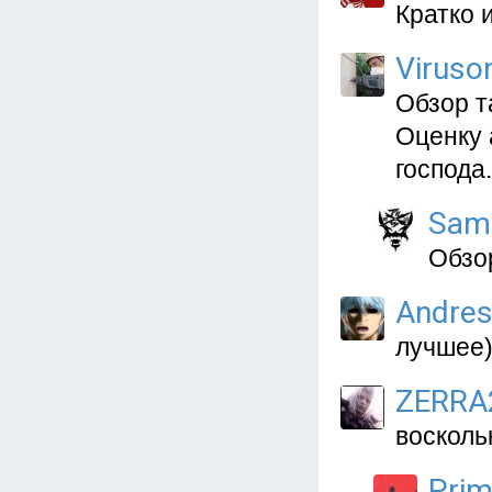
Кратко 
Viruso
Обзор т
Оценку 
господа.
Sam
Обзор
Andre
лучшее
ZERRA
восколь
Prim