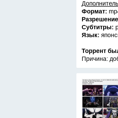
Дополнител
Формат:
mp
Разрешени
Субтитры:
Язык:
японс
Торрент бы
Причина: до