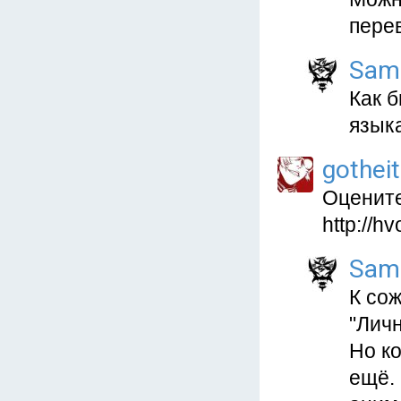
пере
Sam
Как б
языка
gotheit
Оцените
http://h
Sam
К сож
"Личн
Но к
ещё.