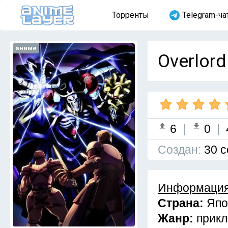
Торренты
Telegram-ча
аниме
Overlord
6
|
0
|
Cоздан:
30 с
Информация
Страна:
Япо
Жанр:
прик