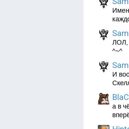
Sam
Имен
каждо
Sam
ЛОЛ, 
^~^
Sam
И во
Скел
Bla
а в ч
вперё