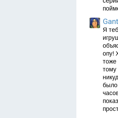
серии
пойме
Gan
Я те
игруш
объяс
опу! 
тоже 
тому
никуд
было 
часов
пока
прост