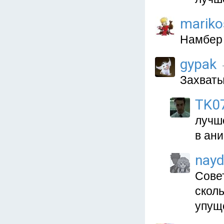
mariko
Намбер 
gypak
Захватыв
TK0
лучше
в ан
nayd
Совет
скол
упущ