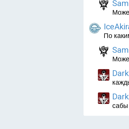
Sam
Может
IceAkir
По каки
Sam
Може
Dark
кажд
Dark
сабы 