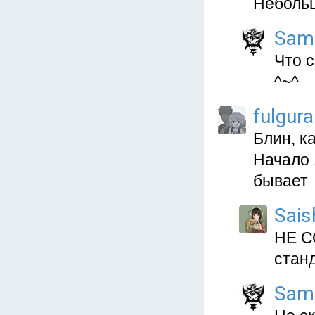
Небольш
Sam
Что 
^~^
fulgura
Блин, ка
Начало 
бывает
Sais
НЕ С
стан
Sam