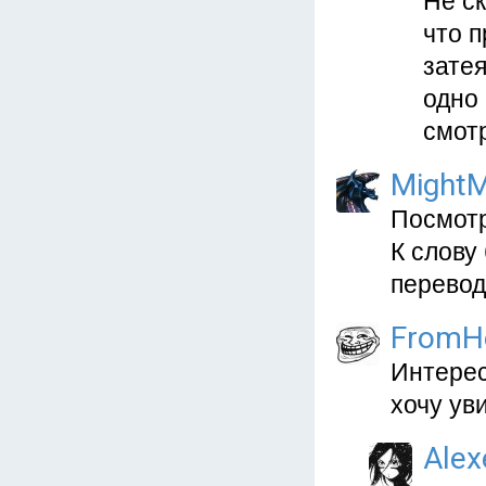
Не ск
что п
затея
одно 
смот
MightM
Посмотр
К слову
перевод
FromH
Интерес
хочу ув
Alex