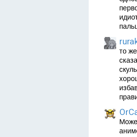
перво
идиот
пальц
rura
то же
сказа
скуль
хорош
изба
прави
OrC
Может
аниме