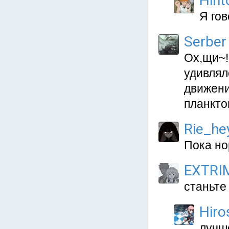
Hint
Я гов
Serber
Ох,щи~!
удивлял
движени
планкто
Rie_he
Пока но
EXTRI
станьте
Hiros
лучше