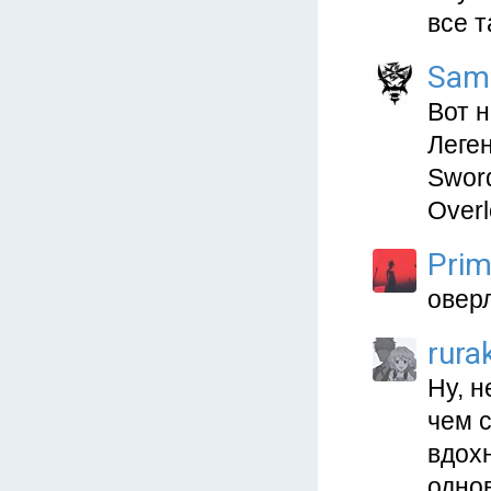
все т
Sam
Вот 
Леге
Sword
Overl
Prim
овер
rura
Ну, н
чем с
вдох
одно