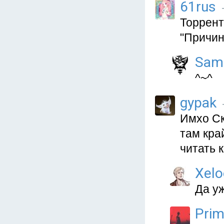
61rus
Торрент
"Причин
Sam
^~^
gypak
Имхо Ск
там край
читать к
Xelo
Да уж
Prim