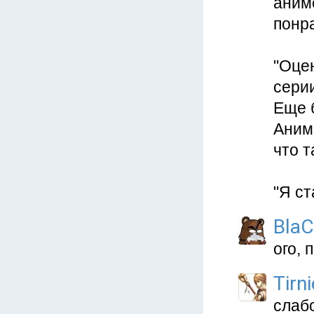
аниме
понр
"Оцен
серии
Еще 
Аниме
что 
"Я ст
Bla
ого,
Tirni
слабо