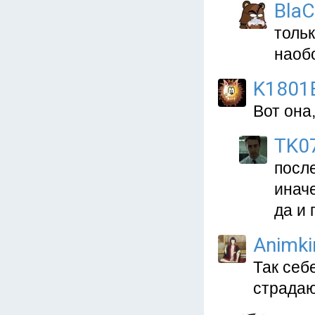
Bla
тольк
наоб
K1801
Вот она
TK0
после
инач
да и 
Animk
Так себ
страдаю