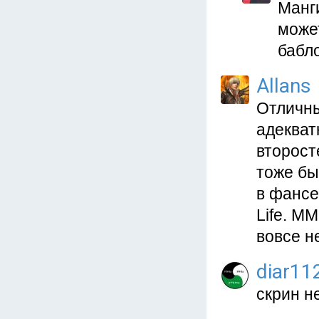
Манги
может
бабл
Allans
Отличны
адекват
второст
тоже бы
в фансе
Life. М
вовсе н
diar11
скрин н