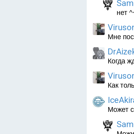
Sam
нет ^
Viruso
Мне пос
DrAize
Когда ж
Viruso
Как толь
IceAkir
Может с
Sam
Можно