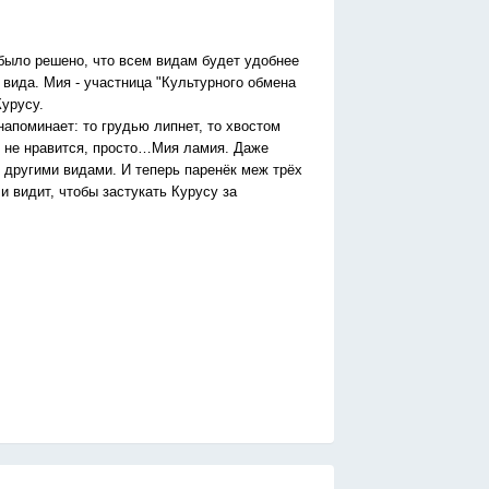
 было решено, что всем видам будет удобнее
вида. Мия - участница "Культурного обмена
Курусу.
напоминает: то грудью липнет, то хвостом
му не нравится, просто…Мия ламия. Даже
 другими видами. И теперь паренёк меж трёх
и видит, чтобы застукать Курусу за