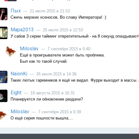
Пых
— 21 июля 2015 в 21:53
Сжечь мерзких ксеносов, Во славу Императора! :)
Мара2013
— 25 июля 2015 в 12:53
У сабов 3 серии тайминг отвратительный - на 8 секунд опаздывают!
Miloslav
— 7 сентября 2015 в 0:40
Ещё в проигрывателе может быть проблема.
Был как то такой случай.
NaionKi
— 26 июля 2015 в 14:38
Таких лютых гаремников я ещё не видал. Фурри выходит в массы. 
Eight
— 19 августа 2015 в 16:31
Планируется ли обновление раздачи?
Miloslav
— 7 сентября 2015 в 0:39
О ещё серия пошлости вышла....