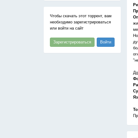
Ре
Пр
Чтобы скачать этот торрент, вам
Оп
необходимо зарегистрироваться
жи
или войти на сайт
ме
Но
ду
Зарегистрироваться
Войти
бо
ог
"н
До
Ф
Ра
Су
Я
То
Пр