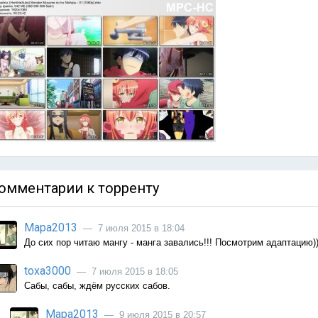
омментарии к торренту
Мара2013
— 7 июля 2015 в 18:04
До сих пор читаю мангу - манга завались!!! Посмотрим адаптацию))
toxa3000
— 7 июля 2015 в 18:05
Сабы, сабы, ждём русских сабов.
Мара2013
— 9 июля 2015 в 20:57