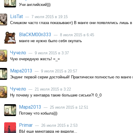
Учи английский)))
LisTat
— 7 июля 2015 в 19:15
Слишком часто глаза показывают) В манге они появлялись лишь в
BlaCKM00n333
— 8 июля 2015 в 6:45
манге не нужно было себя окупать
Чучело
— 9 июля 2015 в 3:37
Чую очередную жесть! =_=
Мара2013
— 9 июля 2015 в 20:57
Эндинг первой серии достойный! Практически полностью по манге и
Чучело
— 21 июля 2015 в 3:22
Ну почему у кентавра такие большие сиськи?! 0_0
Мара2013
— 25 июля 2015 в 12:51
Потому что кобыла)))
Primar
— 26 июля 2015 в 2:53
ВЫ еще минотавра не видели...