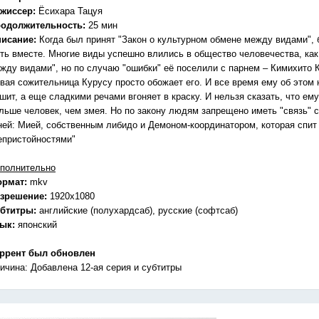
жиссер:
Ёсихара Тацуя
одолжительность:
25 мин
исание:
Когда был принят "Закон о культурном обмене между видами",
ть вместе. Многие виды успешно влились в общество человечества, как 
жду видами", но по случаю "ошибки" её поселили с парнем – Кимихито 
вая сожительница Курусу просто обожает его. И все время ему об этом 
шит, а еще сладкими речами вгоняет в краску. И нельзя сказать, что е
льше человек, чем змея. Но по закону людям запрещено иметь "связь" с
ней: Мией, собственным либидо и Демоном-координатором, которая спит 
епристойностями"
полнительно
ормат:
mkv
зрешение:
1920х1080
бтитры:
английские (полухардсаб), русские (софтсаб)
зык:
японский
ррент был обновлен
ичина: Добавлена 12-ая серия и субтитры