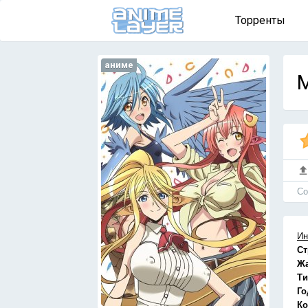
Торренты
аниме
M
Cо
Ин
Ст
Ж
Ти
Го
Ко