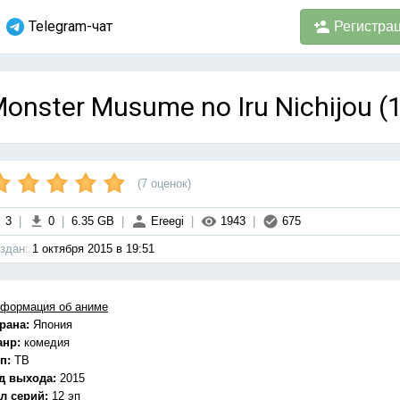
Telegram-чат
Регистра
onster Musume no Iru Nichijou (
(
7
оценок)
3
|
0
|
6.35 GB
|
Ereegi
|
1943
|
675
здан:
1 октября 2015 в 19:51
формация об аниме
рана:
Япония
анр:
комедия
п:
ТВ
д выхода:
2015
л серий:
12 эп